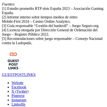
Fuentes:
[1] Estudio promedio RTP slots España 2023 – Asociación Gaming
España.
[2] Informe interno sobre tiempos medios de retiro
Mobile‑First 2024 – Casino Online Analytics.
[3] Guía responsable “Gestión del bankroll” – Juego Seguro.org.
[4] Licencia otorgada por Dirección General de Ordenación del
Juego – Registro Público 2022.
[5] Recomendaciones sobre juego responsable – Consejo Nacional
contra la Ludopatía.
GUESTPOSTLINKS
Website
Facebook
X (Twitter)
Pinterest
Instagram
LinkedIn