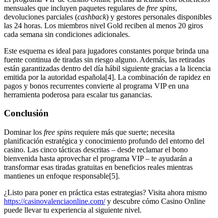
mensuales que incluyen paquetes regulares de
free spins
,
devoluciones parciales (
cashback
) y gestores personales disponibles
las 24 horas.​ Los miembros nivel Gold reciben al menos 20 giros
cada semana sin condiciones adicionales.​
Este esquema es ideal para jugadores constantes porque brinda una
fuente continua de tiradas sin riesgo alguno.​ Además, las retiradas
están garantizadas dentro del día hábil siguiente gracias a la licencia
emitida por la autoridad española​​[4]​. La combinación de rapidez en
pagos y bonos recurrentes convierte al programa VIP en una
herramienta poderosa para escalar tus ganancias.
Conclusión
Dominar los
free spins
requiere más que suerte; necesita
planificación estratégica y conocimiento profundo del entorno del
casino.​ Las cinco tácticas descritas – desde reclamar el bono
bienvenida hasta aprovechar el programa VIP – te ayudarán a
transformar esas tiradas gratuitas en beneficios reales mientras
mantienes un enfoque responsable​[5]​.
¿Listo para poner en práctica estas estrategias? Visita ahora mismo
https://casinovalenciaonline.com/
y descubre cómo Casino Online
puede llevar tu experiencia al siguiente nivel.