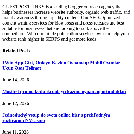
GUESTPOSTLINKS is a leading blogger outreach agency that
helps businesses increase website authority, organic web traffic, and
brand awareness through quality content. Our SEO-Optimized
content writing services for blog posts and press releases are best
suitable for businesses that are looking to rank above the
competition. With our article publication services, we can help your
website rank higher in SERPS and get more leads.
Related
Posts
1Win App Giriş Onlayn Kazino Oynamaq: Mobil Oyunlar
Üçün Əsas Təlimat
June 14, 2026
Mostbet promo kodu ilə onlayn kazino oynamaq üstünlükləri
June 12, 2026
Jednoduchý vstup do sveta online hier s prehľadným
rozhraním NVcasino
June 11, 2026