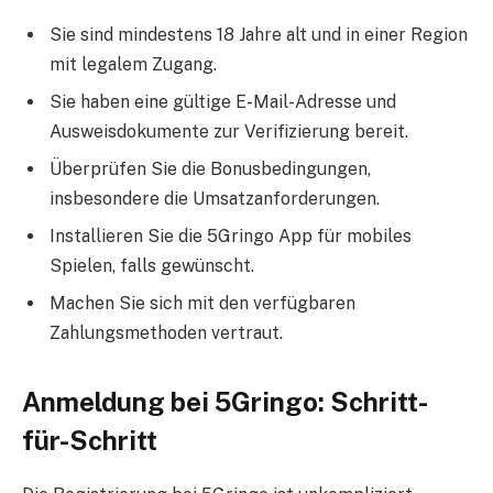
Sie sind mindestens 18 Jahre alt und in einer Region
mit legalem Zugang.
Sie haben eine gültige E-Mail-Adresse und
Ausweisdokumente zur Verifizierung bereit.
Überprüfen Sie die Bonusbedingungen,
insbesondere die Umsatzanforderungen.
Installieren Sie die 5Gringo App für mobiles
Spielen, falls gewünscht.
Machen Sie sich mit den verfügbaren
Zahlungsmethoden vertraut.
Anmeldung bei 5Gringo: Schritt-
für-Schritt