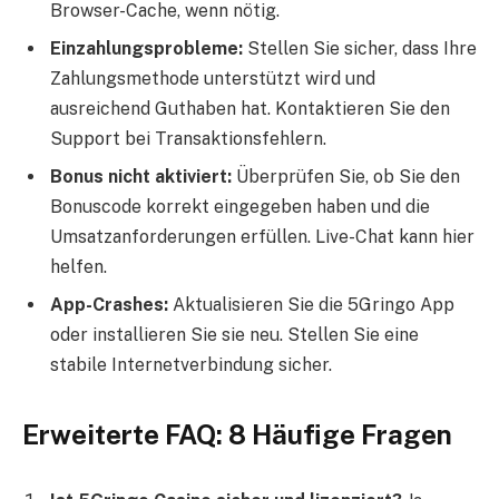
Browser-Cache, wenn nötig.
Einzahlungsprobleme:
Stellen Sie sicher, dass Ihre
Zahlungsmethode unterstützt wird und
ausreichend Guthaben hat. Kontaktieren Sie den
Support bei Transaktionsfehlern.
Bonus nicht aktiviert:
Überprüfen Sie, ob Sie den
Bonuscode korrekt eingegeben haben und die
Umsatzanforderungen erfüllen. Live-Chat kann hier
helfen.
App-Crashes:
Aktualisieren Sie die 5Gringo App
oder installieren Sie sie neu. Stellen Sie eine
stabile Internetverbindung sicher.
Erweiterte FAQ: 8 Häufige Fragen