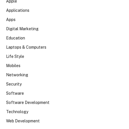
Apple
Applications
Apps
Digital Marketing
Education
Laptops & Computers
Life Style
Mobiles
Networking
Security
Software
Software Development
Technology
Web Development