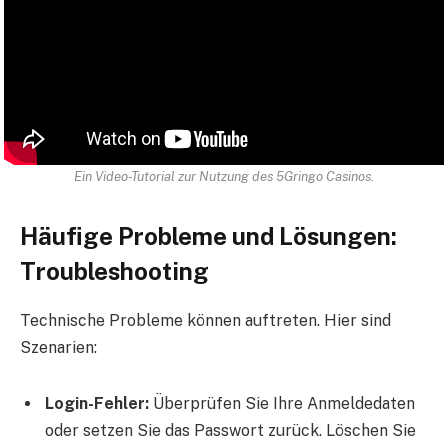
Ein Video-Tutorial zur Nutzung des 5Gringo Casinos.
Häufige Probleme und Lösungen:
Troubleshooting
Technische Probleme können auftreten. Hier sind
Szenarien:
Login-Fehler:
Überprüfen Sie Ihre Anmeldedaten
oder setzen Sie das Passwort zurück. Löschen Sie