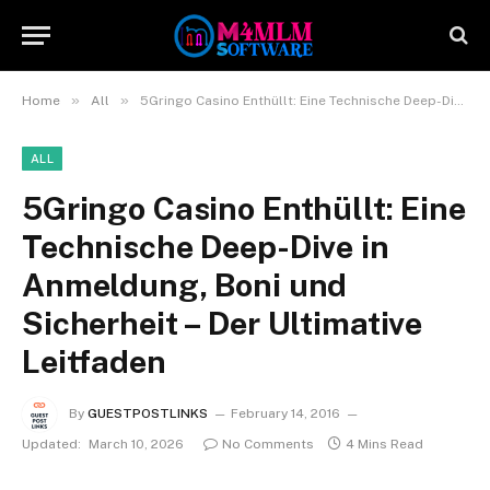
»
»
Home
All
5Gringo Casino Enthüllt: Eine Technische Deep-Dive in Anmeldung, Boni und Sicherheit – Der Ultimative Leitfaden
ALL
5Gringo Casino Enthüllt: Eine
Technische Deep-Dive in
Anmeldung, Boni und
Sicherheit – Der Ultimative
Leitfaden
By
GUESTPOSTLINKS
February 14, 2016
Updated:
March 10, 2026
No Comments
4 Mins Read