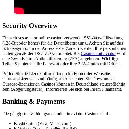
Security Overview
Ein seriöses aviator online casino verwendet SSL-Verschlüsselung
(128-Bit oder höher) für die Datenübertragung. Achten Sie auf das
Schlosssymbol in der Adressleiste. Zudem werden Ihre persönlichen
Daten gemäß der DSGVO verarbeitet. Bei
Casinos mit aviator
wird
eine Zwei-Faktor-Authentifizierung (2FA) angeboten.
Wichtig:
Teilen Sie niemals Ihr Passwort oder Ihre 2FA-Codes mit Dritten.
Prüfen Sie die Lizenzinformationen im Footer der Webseite.
Curacao-Lizenzen sind häufig, aber beachten Sie: Gewinne aus
Curacao-lizenzierten Casinos können in Deutschland steuerpflichtig
sein (Abgeltungsteuer). Informieren Sie sich bei Ihrem Finanzamt.
Banking & Payments
Die gängigsten Zahlungsmethoden in aviator Casinos sind:
Kreditkarten (Visa, Mastercard)
E-Wallets (Skrill, Neteller, PayPal)