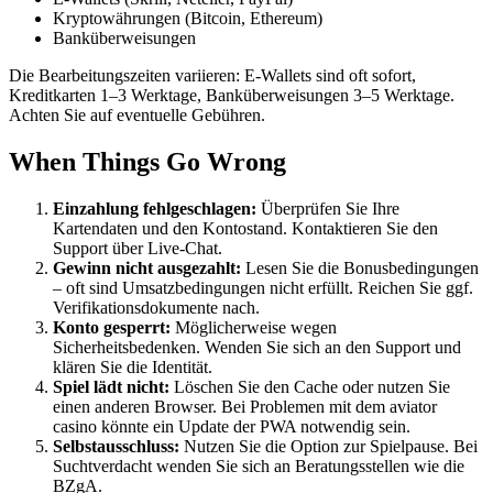
Kryptowährungen (Bitcoin, Ethereum)
Banküberweisungen
Die Bearbeitungszeiten variieren: E-Wallets sind oft sofort,
Kreditkarten 1–3 Werktage, Banküberweisungen 3–5 Werktage.
Achten Sie auf eventuelle Gebühren.
When Things Go Wrong
Einzahlung fehlgeschlagen:
Überprüfen Sie Ihre
Kartendaten und den Kontostand. Kontaktieren Sie den
Support über Live-Chat.
Gewinn nicht ausgezahlt:
Lesen Sie die Bonusbedingungen
– oft sind Umsatzbedingungen nicht erfüllt. Reichen Sie ggf.
Verifikationsdokumente nach.
Konto gesperrt:
Möglicherweise wegen
Sicherheitsbedenken. Wenden Sie sich an den Support und
klären Sie die Identität.
Spiel lädt nicht:
Löschen Sie den Cache oder nutzen Sie
einen anderen Browser. Bei Problemen mit dem aviator
casino könnte ein Update der PWA notwendig sein.
Selbstausschluss:
Nutzen Sie die Option zur Spielpause. Bei
Suchtverdacht wenden Sie sich an Beratungsstellen wie die
BZgA.