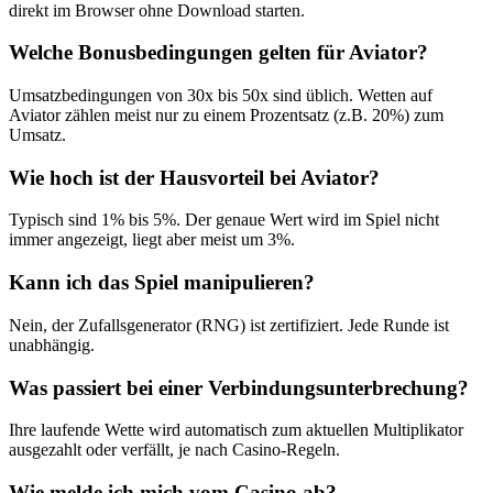
direkt im Browser ohne Download starten.
Welche Bonusbedingungen gelten für Aviator?
Umsatzbedingungen von 30x bis 50x sind üblich. Wetten auf
Aviator zählen meist nur zu einem Prozentsatz (z.B. 20%) zum
Umsatz.
Wie hoch ist der Hausvorteil bei Aviator?
Typisch sind 1% bis 5%. Der genaue Wert wird im Spiel nicht
immer angezeigt, liegt aber meist um 3%.
Kann ich das Spiel manipulieren?
Nein, der Zufallsgenerator (RNG) ist zertifiziert. Jede Runde ist
unabhängig.
Was passiert bei einer Verbindungsunterbrechung?
Ihre laufende Wette wird automatisch zum aktuellen Multiplikator
ausgezahlt oder verfällt, je nach Casino-Regeln.
Wie melde ich mich vom Casino ab?