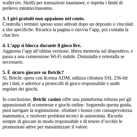
wallet (es. Skrill) per transazioni istantanee, e rispetta i limiti di
prelievo minimo/massimo.
3. I giri gratuiti non appaiono nel conto.
Controlla i termini: spesso sono attivati dopo un deposito o vincolati
a slot specifiche. Ricarica la pagina o riavvia l’app, poi contatta la
chat live.
4. L’app si blocca durante il gioco live.
Aggiorna l’app all’ultima versione, libera memoria sul dispositivo, e
passa a una connessione Wi-Fi stabile. Disinstalla e reinstalla se
necessario.
5. È sicuro giocare su Betclic?
Sì, Betclic opera con licenza ADM, utilizza cifratura SSL 256-bit
per i dati, e aderisce a protocolli di gioco responsabile e audit
regolari dei giochi.
In conclusione,
Betclic casinò
offre una piattaforma robusta per gli
appassionati di scommesse e giochi online. Seguendo questa guida,
puoi navigare la registrazione, sfruttare i bonus con consapevolezza
matematica, e risolvere problemi tecnici in autonomia. Ricorda
sempre di giocare in modo responsabile e di tenere d’occhio le
promozioni attive per massimizzare il valore.