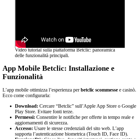
Video tutorial sulla piattaforma Betclic: panoramica
delle funzionalità principali.
App Mobile Betclic: Installazione e
Funzionalità
L’app mobile ottimizza l’esperienza per
betclic scommesse
e casinò.
Ecco come configurarla:
Download:
Cercare “Betclic” sull’Apple App Store o Google
Play Store. Evitare fonti terze.
Permessi:
Consentire le notifiche per offerte in tempo reale e
aggiornamenti di sicurezza.
Accesso:
Usare le stesse credenziali del sito web. L’app
supporta l’autenticazione biometrica (Touch ID, Face ID).