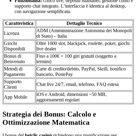
Funzionalità:
Gioco live, depositi istantanei, gestione conto e
supporto chat integrato. L’interfaccia è identica al desktop,
con navigazione semplificata.
Caratteristica
Dettaglio Tecnico
ADM (Amministrazione Autonoma dei Monopoli
Licenza
di Stato) – Italia
Giochi
Oltre 1000 slot, blackjack, roulette, poker, giochi
Disponibili
live dealer
Bonus di
Fino a 100€ + 100 giri gratuiti (soggetto a
Benvenuto
termini)
Metodi di
Carte di credito/debito, PayPal, Skrill, bonifico
Pagamento
bancario, PostePay
Supporto
Chat live 24/7, email, telefono, FAQ estesa
Clienti
iOS e Android, dimensioni ~50 MB,
App Mobile
aggiornamenti regolari
Strategia dei Bonus: Calcolo e
Ottimizzazione Matematica
I bonus del
betclic casinò
richiedono una pianificazione per