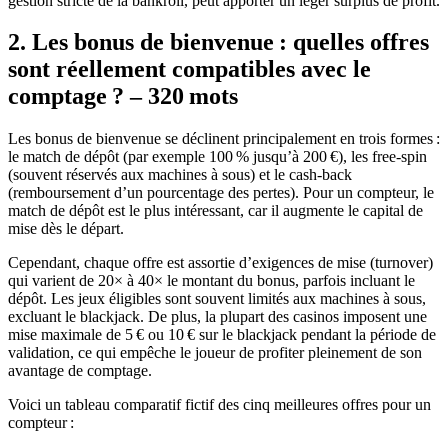
gestion stricte de la bankroll, peut apporter un léger surplus de profit.
2. Les bonus de bienvenue : quelles offres
sont réellement compatibles avec le
comptage ? – 320 mots
Les bonus de bienvenue se déclinent principalement en trois formes :
le match de dépôt (par exemple 100 % jusqu’à 200 €), les free‑spin
(souvent réservés aux machines à sous) et le cash‑back
(remboursement d’un pourcentage des pertes). Pour un compteur, le
match de dépôt est le plus intéressant, car il augmente le capital de
mise dès le départ.
Cependant, chaque offre est assortie d’exigences de mise (turnover)
qui varient de 20× à 40× le montant du bonus, parfois incluant le
dépôt. Les jeux éligibles sont souvent limités aux machines à sous,
excluant le blackjack. De plus, la plupart des casinos imposent une
mise maximale de 5 € ou 10 € sur le blackjack pendant la période de
validation, ce qui empêche le joueur de profiter pleinement de son
avantage de comptage.
Voici un tableau comparatif fictif des cinq meilleures offres pour un
compteur :