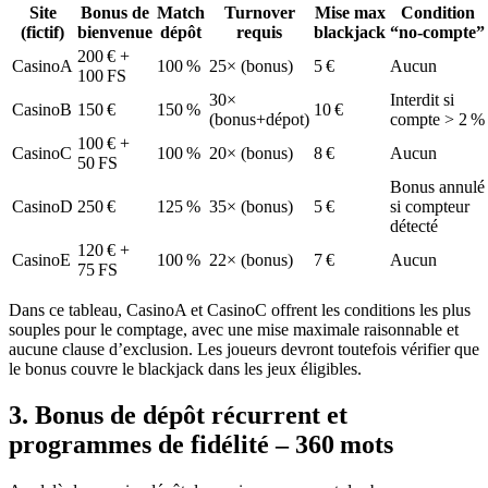
Site
Bonus de
Match
Turnover
Mise max
Condition
(fictif)
bienvenue
dépôt
requis
blackjack
“no‑compte”
200 € +
CasinoA
100 %
25× (bonus)
5 €
Aucun
100 FS
30×
Interdit si
CasinoB
150 €
150 %
10 €
(bonus+dépot)
compte > 2 %
100 € +
CasinoC
100 %
20× (bonus)
8 €
Aucun
50 FS
Bonus annulé
CasinoD
250 €
125 %
35× (bonus)
5 €
si compteur
détecté
120 € +
CasinoE
100 %
22× (bonus)
7 €
Aucun
75 FS
Dans ce tableau, CasinoA et CasinoC offrent les conditions les plus
souples pour le comptage, avec une mise maximale raisonnable et
aucune clause d’exclusion. Les joueurs devront toutefois vérifier que
le bonus couvre le blackjack dans les jeux éligibles.
3. Bonus de dépôt récurrent et
programmes de fidélité – 360 mots