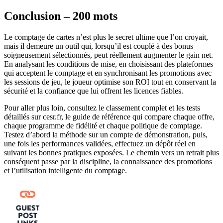
Conclusion – 200 mots
Le comptage de cartes n’est plus le secret ultime que l’on croyait,
mais il demeure un outil qui, lorsqu’il est couplé à des bonus
soigneusement sélectionnés, peut réellement augmenter le gain net.
En analysant les conditions de mise, en choisissant des plateformes
qui acceptent le comptage et en synchronisant les promotions avec
les sessions de jeu, le joueur optimise son ROI tout en conservant la
sécurité et la confiance que lui offrent les licences fiables.
Pour aller plus loin, consultez le classement complet et les tests
détaillés sur cesr.fr, le guide de référence qui compare chaque offre,
chaque programme de fidélité et chaque politique de comptage.
Testez d’abord la méthode sur un compte de démonstration, puis,
une fois les performances validées, effectuez un dépôt réel en
suivant les bonnes pratiques exposées. Le chemin vers un retrait plus
conséquent passe par la discipline, la connaissance des promotions
et l’utilisation intelligente du comptage.