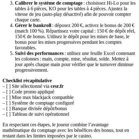
Calibrer le système de comptage
: choisissez Hi‑Lo pour les
tables à 6 pièces, KO pour les tables à 4 pièces. Ajustez la
vitesse de jeu (auto‑play désactivé) afin de pouvoir compter
chaque carte.
Gérer le bankroll
: déposez 200 €, activez le bonus de 200 €
(match 100 %). Répartissez votre capital : 150 € de dépôt réel,
150 € de bonus. Utilisez le dépôt pour les mises de base, le
bonus pour les mises progressives pendant les comptes
favorables.
Suivi des performances
: utilisez une feuille Excel contenant
les colonnes : main, compte, mise, résultat, solde. Mettez à
jour après chaque main pour vérifier que le turnover diminue
progressivement.
Checklist récapitulative
– [ ] Site sélectionné via
cesr.fr
– [ ] Code promo appliqué
– [ ] Mise max blackjack compatible
– [ ] Système de comptage configuré
– [ ] Banque divisée dépôt/bonus
– [ ] Tableau de suivi opérationnel
En respectant ces étapes, le joueur combine l’avantage
mathématique du comptage avec les bénéfices des bonus, tout en
restant dans les limites imposées par le casino.