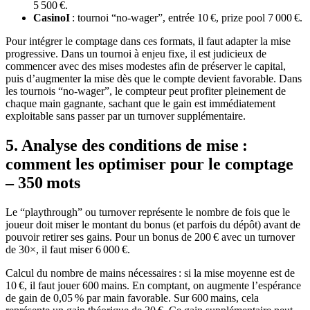
5 500 €.
CasinoI
: tournoi “no‑wager”, entrée 10 €, prize pool 7 000 €.
Pour intégrer le comptage dans ces formats, il faut adapter la mise
progressive. Dans un tournoi à enjeu fixe, il est judicieux de
commencer avec des mises modestes afin de préserver le capital,
puis d’augmenter la mise dès que le compte devient favorable. Dans
les tournois “no‑wager”, le compteur peut profiter pleinement de
chaque main gagnante, sachant que le gain est immédiatement
exploitable sans passer par un turnover supplémentaire.
5. Analyse des conditions de mise :
comment les optimiser pour le comptage
– 350 mots
Le “playthrough” ou turnover représente le nombre de fois que le
joueur doit miser le montant du bonus (et parfois du dépôt) avant de
pouvoir retirer ses gains. Pour un bonus de 200 € avec un turnover
de 30×, il faut miser 6 000 €.
Calcul du nombre de mains nécessaires : si la mise moyenne est de
10 €, il faut jouer 600 mains. En comptant, on augmente l’espérance
de gain de 0,05 % par main favorable. Sur 600 mains, cela