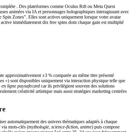
lle complète . Des plateformes comme Oculus Rift ou Meta Quest
euses animées via IA et personnages holographiques interagissant avec
 Spin Zones”. Elles sont actives uniquement lorsque votre avatar
t active immédiatement dix free spins dont chaque gain est multiplié
ente approximativement ±3 % comparée au même titre présenté
es ») sont disponibles uniquement via interaction physique telle que
 en ligne paysafecard
car ils privilégient souvent des solutions
ement créativité artistique mais aussi stratégies marketing centrées
re
étiser automatiquement des univers thématiques adaptés à chaque
 via mots-clés (
mythologie
,
science-fiction
,
anime
) puis compose