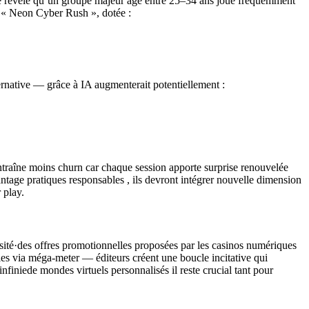
yse révèle qu’un groupe majeur âgé entre 25–34 ans joue fréquemment
e « Neon Cyber Rush », dotée :
native ­— grâce à IA augmenterait potentiellement :
raîne moins churn car chaque session apporte surprise renouvelée
ntage pratiques responsables , ils devront intégrer nouvelle dimension
 play.
rosité·des offres promotionnelles proposées par les casinos numériques
les via méga‑meter — éditeurs créent une boucle incitative qui
ie​de mondes virtuels personnalisés​ il reste crucial tant pour