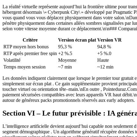
La réalité virtuelle représente aujourd’hui la frontière ultime pour 
hébergent désormais \« Cyberpunk City\ » développé par Pragmatic Pla
vous quand vous vous déplacez physiquement dans votre salon.\nDans 
pénètre physiquement dans certaines allées sombres signalisées par lum
selon votre vitesse moyenne durant ce déplacement.\n\n### Comparais
Critère
Version écran plat
Version VR
RTP moyen hors bonus
95,3 %
94,8 %
RTP après premier free spin
+2 %.5
+5 %.0
Volatilité
Moyenne
Haute
Temps moyen session
~7 min
~12 min
Les données indiquent clairement que lorsque le premier tour gratu
simplement sur écran plat . Ce gain supplémentaire provient principal
toucher virtuel ou orientation tête–main.\nEn outre , Pointeduraz.Com 
paiement sécurisées compatibles avec leurs appareils VR haut débit.\n
autour de généreux packs promotionnels réservés aux early adopters.
Section VI – Le futur prévisible : IA géné
L’intelligence artificielle devient aujourd’hui capable non seulemen
segment démographique . Un algorithme génératif récupère données tell