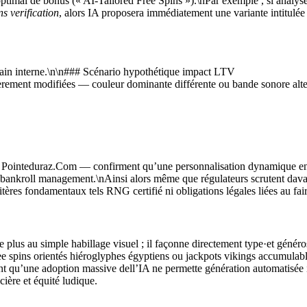
 optimal de bonus (« AI‑Tailored Free Spins »).\nPar exemple , si anal
ns verification
, alors IA proposera immédiatement une variante intitulé
kchain interne.\n\n### Scénario hypothétique impact LTV
ement modifiées ­— couleur dominante différente ou bande sonore alter
 Pointeduraz.Com — confirment qu’une personnalisation dynamique ent
té bankroll management.\nAinsi alors même que régulateurs scrutent dava
tères fondamentaux tels RNG certifié ni obligations légales liées au fair
te plus au simple habillage visuel ; il façonne directement type·et géné
ee spins orientés hiéroglyphes égyptiens ou jackpots vikings accumulab
qu’une adoption massive dell’IA ne permette génération automatisée infin
ère ​et équité ludique.​