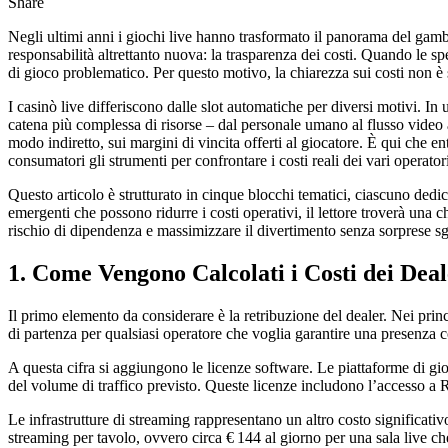
Share
Negli ultimi anni i giochi live hanno trasformato il panorama del gamb
responsabilità altrettanto nuova: la trasparenza dei costi. Quando le sp
di gioco problematico. Per questo motivo, la chiarezza sui costi non 
I casinò live differiscono dalle slot automatiche per diversi motivi. In 
catena più complessa di risorse – dal personale umano al flusso video a
modo indiretto, sui margini di vincita offerti al giocatore. È qui che en
consumatori gli strumenti per confrontare i costi reali dei vari operator
Questo articolo è strutturato in cinque blocchi tematici, ciascuno dedi
emergenti che possono ridurre i costi operativi, il lettore troverà una c
rischio di dipendenza e massimizzare il divertimento senza sorprese sg
1. Come Vengono Calcolati i Costi dei Deal
Il primo elemento da considerare è la retribuzione del dealer. Nei pri
di partenza per qualsiasi operatore che voglia garantire una presenza 
A questa cifra si aggiungono le licenze software. Le piattaforme di gi
del volume di traffico previsto. Queste licenze includono l’accesso a R
Le infrastrutture di streaming rappresentano un altro costo significati
streaming per tavolo, ovvero circa € 144 al giorno per una sala live ch