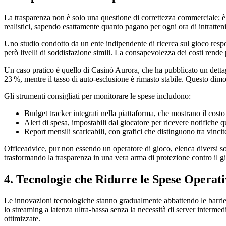
La trasparenza non è solo una questione di correttezza commerciale; è 
realistici, sapendo esattamente quanto pagano per ogni ora di intratte
Uno studio condotto da un ente indipendente di ricerca sul gioco res
però livelli di soddisfazione simili. La consapevolezza dei costi rende
Un caso pratico è quello di Casinò Aurora, che ha pubblicato un dettag
23 %, mentre il tasso di auto‑esclusione è rimasto stabile. Questo dimo
Gli strumenti consigliati per monitorare le spese includono:
Budget tracker integrati nella piattaforma, che mostrano il cost
Alert di spesa, impostabili dal giocatore per ricevere notifiche q
Report mensili scaricabili, con grafici che distinguono tra vincite
Officeadvice, pur non essendo un operatore di gioco, elenca diversi sof
trasformando la trasparenza in una vera arma di protezione contro il 
4. Tecnologie che Ridurre le Spese Operati
Le innovazioni tecnologiche stanno gradualmente abbattendo le barri
lo streaming a latenza ultra‑bassa senza la necessità di server interm
ottimizzate.