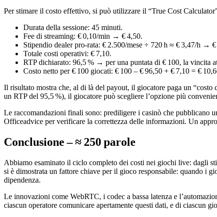
Per stimare il costo effettivo, si può utilizzare il “True Cost Calculato
Durata della sessione: 45 minuti.
Fee di streaming: € 0,10/min → € 4,50.
Stipendio dealer pro‑rata: € 2.500/mese ÷ 720 h ≈ € 3,47/h → €
Totale costi operativi: € 7,10.
RTP dichiarato: 96,5 % → per una puntata di € 100, la vincita at
Costo netto per € 100 giocati: € 100 – € 96,50 + € 7,10 = € 10,6
Il risultato mostra che, al di là del payout, il giocatore paga un “cos
un RTP del 95,5 %), il giocatore può scegliere l’opzione più convenien
Le raccomandazioni finali sono: prediligere i casinò che pubblicano un
Officeadvice per verificare la correttezza delle informazioni. Un appro
Conclusione – ≈ 250 parole
Abbiamo esaminato il ciclo completo dei costi nei giochi live: dagli s
si è dimostrata un fattore chiave per il gioco responsabile: quando i gio
dipendenza.
Le innovazioni come WebRTC, i codec a bassa latenza e l’automazione A
ciascun operatore comunicare apertamente questi dati, e di ciascun gi