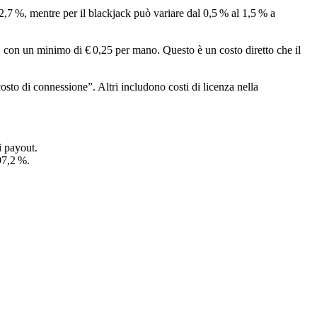
 2,7 %, mentre per il blackjack può variare dal 0,5 % al 1,5 % a
to, con un minimo di € 0,25 per mano. Questo è un costo diretto che il
sto di connessione”. Altri includono costi di licenza nella
i payout.
97,2 %.