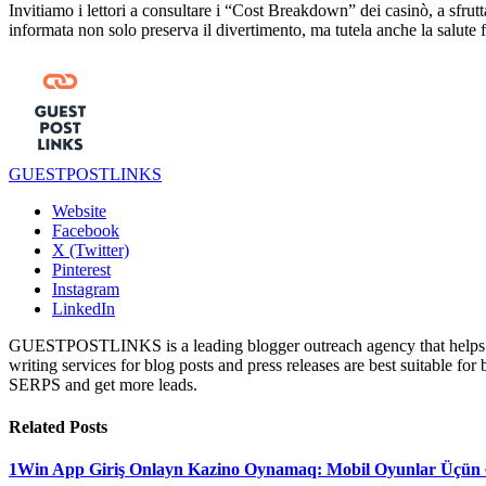
Invitiamo i lettori a consultare i “Cost Breakdown” dei casinò, a sfrutt
informata non solo preserva il divertimento, ma tutela anche la salute
GUESTPOSTLINKS
Website
Facebook
X (Twitter)
Pinterest
Instagram
LinkedIn
GUESTPOSTLINKS is a leading blogger outreach agency that helps bus
writing services for blog posts and press releases are best suitable fo
SERPS and get more leads.
Related
Posts
1Win App Giriş Onlayn Kazino Oynamaq: Mobil Oyunlar Üçün 