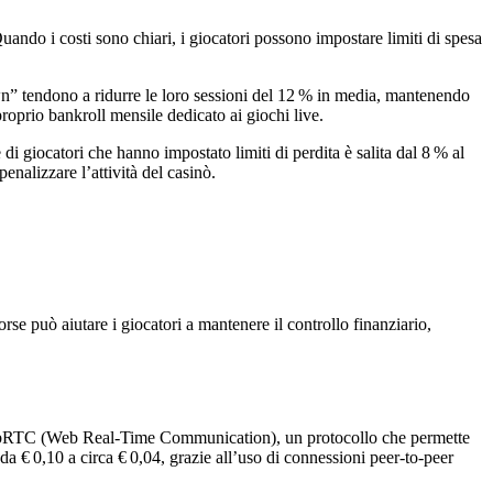
ando i costi sono chiari, i giocatori possono impostare limiti di spesa
n” tendono a ridurre le loro sessioni del 12 % in media, mantenendo
roprio bankroll mensile dedicato ai giochi live.
 giocatori che hanno impostato limiti di perdita è salita dal 8 % al
nalizzare l’attività del casinò.
se può aiutare i giocatori a mantenere il controllo finanziario,
i WebRTC (Web Real‑Time Communication), un protocollo che permette
a € 0,10 a circa € 0,04, grazie all’uso di connessioni peer‑to‑peer