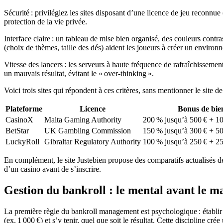
Sécurité : privilégiez les sites disposant d’une licence de jeu reconnu
protection de la vie privée.
Interface claire : un tableau de mise bien organisé, des couleurs contr
(choix de thèmes, taille des dés) aident les joueurs à créer un environne
Vitesse des lancers : les serveurs à haute fréquence de rafraîchissemen
un mauvais résultat, évitant le « over‑thinking ».
Voici trois sites qui répondent à ces critères, sans mentionner le site de
Plateforme
Licence
Bonus de bie
CasinoX
Malta Gaming Authority
200 % jusqu’à 500 € + 100
BetStar
UK Gambling Commission
150 % jusqu’à 300 € + 50 
LuckyRoll
Gibraltar Regulatory Authority
100 % jusqu’à 250 € + 25
En complément, le site Justebien propose des comparatifs actualisés des 
d’un casino avant de s’inscrire.
Gestion du bankroll : le mental avant le 
La première règle du bankroll management est psychologique : établir 
(ex. 1 000 €) et s’y tenir, quel que soit le résultat. Cette discipline c