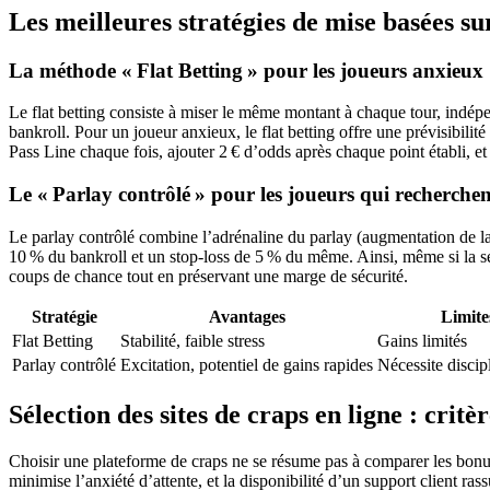
Les meilleures stratégies de mise basées su
La méthode « Flat Betting » pour les joueurs anxieux
Le flat betting consiste à miser le même montant à chaque tour, indépen
bankroll. Pour un joueur anxieux, le flat betting offre une prévisibilit
Pass Line chaque fois, ajouter 2 € d’odds après chaque point établi, et
Le « Parlay contrôlé » pour les joueurs qui recherchent
Le parlay contrôlé combine l’adrénaline du parlay (augmentation de la
10 % du bankroll et un stop‑loss de 5 % du même. Ainsi, même si la séri
coups de chance tout en préservant une marge de sécurité.
Stratégie
Avantages
Limite
Flat Betting
Stabilité, faible stress
Gains limités
Parlay contrôlé
Excitation, potentiel de gains rapides
Nécessite discipl
Sélection des sites de craps en ligne : crit
Choisir une plateforme de craps ne se résume pas à comparer les bonus.
minimise l’anxiété d’attente, et la disponibilité d’un support client ras