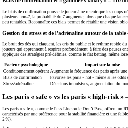
Biais de confirmation et « gambler’s fallacy » – 110 m
Le biais de confirmation pousse le joueur à ne retenir que les coups où l
plusieurs non‑7, la probabilité du 7 augmente, alors que chaque lancer
peu rentables. Reconnaître ces biais permet de rétablir une vision obj
Gestion du stress et de l’adrénaline autour de la table
Le bruit des dés qui claquent, les cris du public et le rythme rapide d
joueurs qui apprennent à respirer profondément, à faire des pauses entr
appliquer des stratégies pré‑définies, comme le flat betting, même lors
Facteur psychologique
Impact sur la mise
Conditionnement opérant
Augmente la fréquence des paris après une 
Biais de confirmation
Favorise les paris « hot » même si les odds 
Stress/adrénaline
Décisions impulsives, augmentation du mon
Les paris « safe » vs les paris « high‑risk 
Les paris « safe », comme le Pass Line ou le Don’t Pass, offrent un R
caractérisés par une préférence pour la stabilité financière et une faibl
2 %).