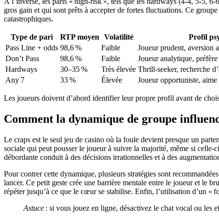
À l’inverse, les paris « high‑risk », tels que les hardways (4‑4, 5‑5, 6‑
gros gain et qui sont prêts à accepter de fortes fluctuations. Ce groupe
catastrophiques.
Type de pari
RTP moyen
Volatilité
Profil ps
Pass Line + odds
98,6 %
Faible
Joueur prudent, aversion a
Don’t Pass
98,6 %
Faible
Joueur analytique, préfère
Hardways
30–35 %
Très élevée
Thrill‑seeker, recherche d
Any 7
33 %
Élevée
Joueur opportuniste, aime
Les joueurs doivent d’abord identifier leur propre profil avant de choisi
Comment la dynamique de groupe influence 
Le craps est le seul jeu de casino où la foule devient presque un parte
sociale qui peut pousser le joueur à suivre la majorité, même si celle‑c
débordante conduit à des décisions irrationnelles et à des augmentatio
Pour contrer cette dynamique, plusieurs stratégies sont recommandées. P
lancer. Ce petit geste crée une barrière mentale entre le joueur et le b
répéter jusqu’à ce que le cœur se stabilise. Enfin, l’utilisation d’un «
Astuce
: si vous jouez en ligne, désactivez le chat vocal ou les 