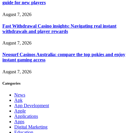
guide for new players
August 7, 2026
Fast Withdrawal Casino insights: Navigating real instant
withdrawals and player rewards
August 7, 2026
Neosurf Casinos Australia: compare the top pokies and enjoy
instant gaming access
August 7, 2026
Categories
News
Apk
App Development
Apple
Applications
Apps
Digital Marketing
Education