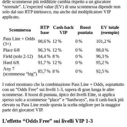
delle scommesse più redditizie cambia rispetto a un giocatore
“normale”. L’expected value (EV) di una scommessa dipende non
solo dal suo RTP intrinseco, ma anche dal moltiplicatore VIP
applicato.
RTP
Cash‑back
Boost
EV totale
Scommessa
base
VIP
puntata
(esempio)
Pass Line + Odds
98,6 %
12 %
0 %
101,2 %
(3×)
Place 6/8
96,3 %
12 %
0 %
98,0 %
Field (solo 2‑12)
94,4 %
8 %
0 %
96,3 %
Hard 6/8
91,7 %
12 %
0 %
95,2 %
Any 7
85,7 %
8 %
0 %
92,5 %
(scommessa “big”)
I valori mostrano che la combinazione Pass Line + Odds, soprattutto
con un “Odds Free” sui livelli 1‑3, supera di gran lunga le altre
scommesse. Il boost di puntata, tipico dei livelli Elite, si applica
spesso solo a scommesse “place” e “hardways”, ma il cash‑back più
elevato su Pass Line rende questa la scelta migliore per la maggior
parte dei giocatori VIP.
L’effetto “Odds Free” sui livelli VIP 1‑3