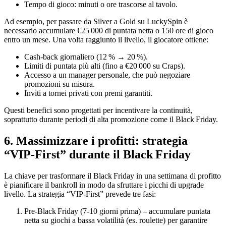
Tempo di gioco: minuti o ore trascorse al tavolo.
Ad esempio, per passare da Silver a Gold su LuckySpin è
necessario accumulare €25 000 di puntata netta o 150 ore di gioco
entro un mese. Una volta raggiunto il livello, il giocatore ottiene:
Cash‑back giornaliero (12 % → 20 %).
Limiti di puntata più alti (fino a €20 000 su Craps).
Accesso a un manager personale, che può negoziare
promozioni su misura.
Inviti a tornei privati con premi garantiti.
Questi benefici sono progettati per incentivare la continuità,
soprattutto durante periodi di alta promozione come il Black Friday.
6. Massimizzare i profitti: strategia
“VIP‑First” durante il Black Friday
La chiave per trasformare il Black Friday in una settimana di profitto
è pianificare il bankroll in modo da sfruttare i picchi di upgrade
livello. La strategia “VIP‑First” prevede tre fasi:
Pre‑Black Friday (7‑10 giorni prima) – accumulare puntata
netta su giochi a bassa volatilità (es. roulette) per garantire