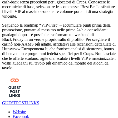
cash‑back senza precedenti per i giocatori di Craps. Conoscere le
meccaniche di base, selezionare le scommesse “Best Bet” e sfruttare
i livelli VIP al massimo sono le tre colonne portanti di una strategia
vincente.
Seguendo la roadmap “VIP‑First” – accumulare punti prima della
promozione, puntare al massimo nelle prime 24 h e consolidare i
guadagni dopo – è possibile trasformare un weekend di
Black Friday in un vero e proprio salto di profitto. Per scegliere il
casinò non‑AAMS più adatto, affidatevi alle recensioni dettagliate di
Httpswww.Enzopennetta.It, che fornisce analisi di sicurezza, bonus
di benvenuto e programmi fedeltà specifici per il Craps. Non lasciate
che le offerte scadano: agite ora, scalate i livelli VIP e massimizzate i
vostri guadagni sul tavolo più dinamico del mondo dei giochi da
tavolo.
GUESTPOSTLINKS
Website
Facebook