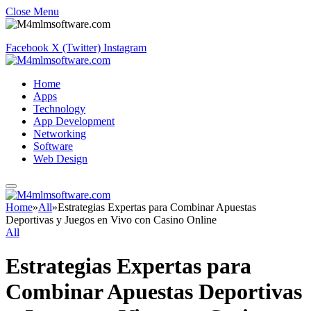
Close Menu
Facebook
X (Twitter)
Instagram
Home
Apps
Technology
App Development
Networking
Software
Web Design
Home
»
All
»
Estrategias Expertas para Combinar Apuestas
Deportivas y Juegos en Vivo con Casino Online
All
Estrategias Expertas para
Combinar Apuestas Deportivas