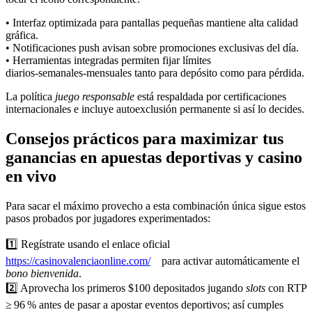
• Interfaz optimizada para pantallas pequeñas mantiene alta calidad
gráfica.​
• Notificaciones push avisan sobre promociones exclusivas del día.​
• Herramientas integradas permiten fijar límites
diarios‑semanales‑mensuales tanto para depósito como para pérdida.​
La política
juego responsable
está respaldada por certificaciones
internacionales e incluye autoexclusión permanente si así lo decides.
Consejos prácticos para maximizar tus
ganancias en apuestas deportivas y casino
en vivo
Para sacar el máximo provecho a esta combinación única sigue estos
pasos probados por jugadores experimentados:
1️⃣ Regístrate usando el enlace oficial
https://casinovalenciaonline.com/
para activar automáticamente el
bono bienvenida
.
2️⃣ Aprovecha los primeros $100 depositados jugando
slots
con RTP
≥ 96 % antes de pasar a apostar eventos deportivos; así cumples