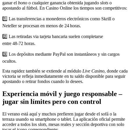
ganar el
bono
o cualquier ganancia obtenida jugando
slots
o
apostando al fútbol. En Casino Online los tiempos son competitivos:
1️⃣ Las transferencias a monederos electrónicos como Skrill o
Neteller se procesan en menos de 24 horas.
2️⃣ Las retiradas via tarjeta bancaria suelen completarse
entre 48‑72 horas.
3️⃣ Los depósitos mediante PayPal son instantáneos y sin cargos
ocultos.
Esta rapidez también se extiende al módulo
Live Casino
, donde cada
victoria se refleja inmediatamente en tu saldo disponible para seguir
apostando o retirar fondos cuando lo desees.
Experiencia móvil y juego responsable –
jugar sin límites pero con control
El verano está aquí y muchos prefieren jugar desde el sofá o la
terraza usando su smartphone o tablet. La aplicación oficial permite
acceder a todos los
slots
, mesas reales y sección deportiva con solo
tocar el icono correspondiente: