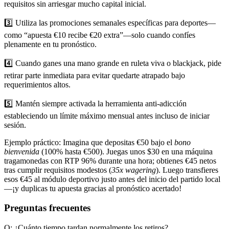
requisitos sin arriesgar mucho capital inicial.
3️⃣ Utiliza las promociones semanales específicas para deportes—
como “apuesta €10 recibe €20 extra”—solo cuando confíes
plenamente en tu pronóstico.
4️⃣ Cuando ganes una mano grande en ruleta viva o blackjack, pide
retirar parte inmediata para evitar quedarte atrapado bajo
requerimientos altos.
5️⃣ Mantén siempre activada la herramienta anti‑adicción
estableciendo un límite máximo mensual antes incluso de iniciar
sesión.
Ejemplo práctico: Imagina que depositas €50 bajo el
bono
bienvenida
(100% hasta €500). Juegas unos $30 en una máquina
tragamonedas con RTP 96% durante una hora; obtienes €45 netos
tras cumplir requisitos modestos (
35x wagering
)​​. Luego transfieres
esos €45 al módulo deportivo justo antes del inicio del partido local
—¡y duplicas tu apuesta gracias al pronóstico acertado!
Preguntas frecuentes
Q: ¿Cuánto tiempo tardan normalmente los retiros?