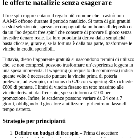
le offerte natalizie senza esagerare
I free spin rappresentano il regalo più comune che i casinò non
AAMS offrono durante il periodo natalizio. Si tratta di giri gratuiti
su slot selezionate, spesso accompagnati da un bonus di deposito o
da un “no deposit free spin” che consente di provare il gioco senza
investire denaro reale. La loro popolarità deriva dalla semplicità:
basta cliccare, girare e, se la fortuna è dalla tua parte, trasformare le
vincite in crediti spendibili.
Tuttavia, dietro l’apparente gratuità si nascondono termini di utilizzo
che, se non compresi, possono trasformare un’esperienza leggera in
una spesa imprevista. Il wagering (o requisito di scommessa) indica
quante volte è necessario puntare la vincita prima di poterla
prelevare; ad esempio, un bonus da €20 con wagering 30x richiede
€600 di puntate. I limiti di vincita fissano un tetto massimo alle
vincite derivanti dai free spin, spesso intorno a €100 per
promozione. Infine, le scadenze possono variare da 24 ore a 7
giorni, obbligando il giocatore a utilizzare i giri entro un lasso di
tempo ristretto.
Strategie per principianti
Definire un budget di free spin
– Prima di accettare