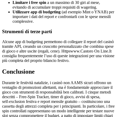
Limitare i free spin
a un massimo di 30 giri al mese,
evitando di accumulare troppi requisiti di wagering.
Utilizzare app di budgeting
(ad esempio Mint o YNAB) per
importare i dati del report e confrontarli con le spese mensili
complessive.
Strumenti di terze parti
Alcune app di budgeting permettono di collegare il report del casinò
tramite API, creando un cruscotto personalizzato che combina spese
di gioco e altre uscite (regali, cene). Httpswww.Castoro On Line.It
consiglia frequentemente l’uso di queste integrazioni per una visione
più completa del proprio bilancio festivo.
Conclusione
Durante le festività natalizie, i casinò non AAMS sicuri offrono un
ventaglio di promozioni allettanti, ma è fondamentale approcciare il
gioco con strumenti di responsabilità ben calibrati. I cinque metodi
descritti – Free‑Spin Tracker, timer di gioco, avvisi di spesa,
self‑exclusion festiva e report mensile gratuito – costituiscono una
cassetta degli attrezzi completa per i principianti. In particolare, i free
spin controllati rappresentano un modo intelligente per testare nuove
slot senza compromettere il budget, a patto di impostare limiti chiari