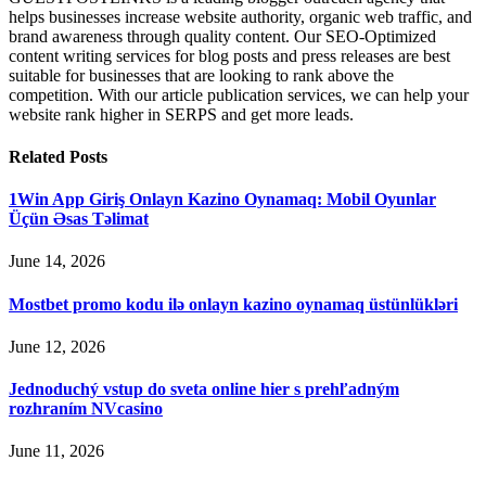
helps businesses increase website authority, organic web traffic, and
brand awareness through quality content. Our SEO-Optimized
content writing services for blog posts and press releases are best
suitable for businesses that are looking to rank above the
competition. With our article publication services, we can help your
website rank higher in SERPS and get more leads.
Related
Posts
1Win App Giriş Onlayn Kazino Oynamaq: Mobil Oyunlar
Üçün Əsas Təlimat
June 14, 2026
Mostbet promo kodu ilə onlayn kazino oynamaq üstünlükləri
June 12, 2026
Jednoduchý vstup do sveta online hier s prehľadným
rozhraním NVcasino
June 11, 2026