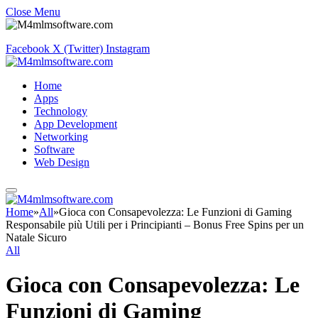
Close Menu
Facebook
X (Twitter)
Instagram
Home
Apps
Technology
App Development
Networking
Software
Web Design
Home
»
All
»
Gioca con Consapevolezza: Le Funzioni di Gaming
Responsabile più Utili per i Principianti – Bonus Free Spins per un
Natale Sicuro
All
Gioca con Consapevolezza: Le
Funzioni di Gaming