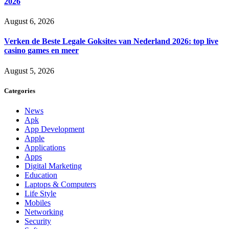
2026
August 6, 2026
Verken de Beste Legale Goksites van Nederland 2026: top live
casino games en meer
August 5, 2026
Categories
News
Apk
App Development
Apple
Applications
Apps
Digital Marketing
Education
Laptops & Computers
Life Style
Mobiles
Networking
Security