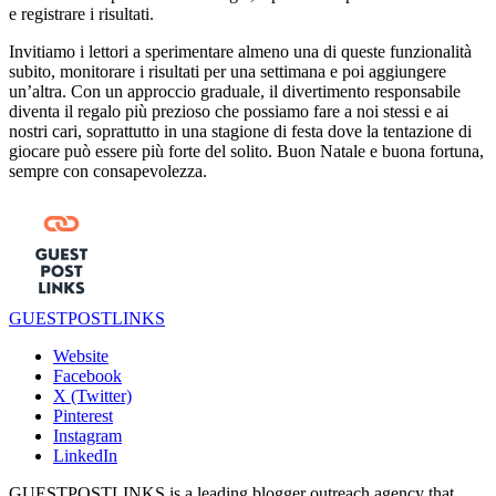
e registrare i risultati.
Invitiamo i lettori a sperimentare almeno una di queste funzionalità
subito, monitorare i risultati per una settimana e poi aggiungere
un’altra. Con un approccio graduale, il divertimento responsabile
diventa il regalo più prezioso che possiamo fare a noi stessi e ai
nostri cari, soprattutto in una stagione di festa dove la tentazione di
giocare può essere più forte del solito. Buon Natale e buona fortuna,
sempre con consapevolezza.
GUESTPOSTLINKS
Website
Facebook
X (Twitter)
Pinterest
Instagram
LinkedIn
GUESTPOSTLINKS is a leading blogger outreach agency that