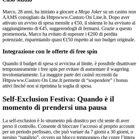
Marco, 28 anni, ha iniziato a giocare a
Mega Joker
su un casino non
AAMS consigliato da Httpswww.Castoro On Line.It. Dopo aver
attivato un avviso di spesa mensile a €50, il sistema lo ha avvisato al
raggiungimento di €45, suggerendogli di fermarsi. Grazie a questo
promemoria, Marco ha evitato di superare i €200 di perdita
potenziale, risparmiando quasi €150 rispetto al suo budget originale.
Integrazione con le offerte di free spin
Quando il budget di spesa si avvicina al limite, è possibile disattivare
temporaneamente i free spin per evitare di aumentare il wagering
involontariamente. La maggior parte dei casinò recensiti da
Httpswww.Castoro On Line.It permette di “sospendere” i bonus
attivi finché non si ripristina la soglia di spesa.
Self‑Exclusion Festiva: Quando è il
momento di prendersi una pausa
La self‑exclusion è lo strumento più drastico per chi sente di aver
perso il controllo. Consente di bloccare l’accesso al proprio account
per un periodo prefissato, che può variare da 7 giorni a 30 giorni, o
persino “natalizio”, ovvero un blocco temporaneo che copre l’intera