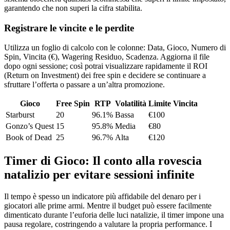
garantendo che non superi la cifra stabilita.
Registrare le vincite e le perdite
Utilizza un foglio di calcolo con le colonne: Data, Gioco, Numero di
Spin, Vincita (€), Wagering Residuo, Scadenza. Aggiorna il file
dopo ogni sessione; così potrai visualizzare rapidamente il ROI
(Return on Investment) dei free spin e decidere se continuare a
sfruttare l’offerta o passare a un’altra promozione.
Gioco
Free Spin
RTP
Volatilità
Limite Vincita
Starburst
20
96.1%
Bassa
€100
Gonzo’s Quest
15
95.8%
Media
€80
Book of Dead
25
96.7%
Alta
€120
Timer di Gioco: Il conto alla rovescia
natalizio per evitare sessioni infinite
Il tempo è spesso un indicatore più affidabile del denaro per i
giocatori alle prime armi. Mentre il budget può essere facilmente
dimenticato durante l’euforia delle luci natalizie, il timer impone una
pausa regolare, costringendo a valutare la propria performance. I