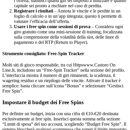
l’offerta, stabilisci quanti giri sei disposto a utilizzare e quanto
capitale sei pronto a rischiare nel caso di perdita.
Registrare i risultati
– Annota le vincite e le perdite in un
foglio di calcolo o in un’app integrata; questo ti permette di
valutare l’efficacia dell’offerta.
Usare i free spin come sessioni di prova
– Considera ogni
giro gratuito come una mini‑sessione di training, focalizzata
sulla comprensione della volatilità della slot, delle linee di
pagamento e del RTP (Return to Player).
Strumento consigliato: Free‑Spin Tracker
Molti siti di gioco responsabile, tra cui Httpswww.Castoro On
Line.It, includono un “Free‑Spin Tracker” nella sezione del profilo.
L’interfaccia mostra il numero di giri rimanenti, la scadenza, il
wagering residuo e un riepilogo delle vincite. Attivare il tracker è
semplice: basta cliccare sull’icona “Bonus” e selezionare “Gestisci
Free Spin”.
Impostare il budget dei Free Spins
Per definire un budget, inizia con una cifra di €10‑€20 destinata
esclusivamente ai free spin. Inserisci questa somma nella sezione
“Limiti di spesa” del tuo account, scegliendo “Budget Free Spin”. Il
sistema bloccherà qualsiasi scommessa che superi il limite impostato,