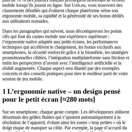
mobile lorsqu’ils jouent en ligne. Sur Ueb.eu, vous trouverez des
classements détaillés qui évaluent chaque plateforme selon son
ergonomie mobile, sa rapidité et la générosité de ses bonus dédiés
aux utilisateurs nomades.
Dans les paragraphes qui suivent, nous décortiquerons les points
clés qui font du casino mobile une expérience supérieure :
l’ergonomie native adaptée aux petits écrans, les performances
techniques qui accélèrent le chargement, les bonus exclusifs aux
smartphones, la sécurité renforcée grâce à la biométrie, les stratégies
promotionnelles ciblées, l’intégration multiplateforme sans friction et
enfin les perspectives d’avenir avec l’intelligence artificielle et la
réalité augmentée. Chaque aspect sera illustré par des exemples
concrets et des conseils pratiques pour tirer le meilleur parti de votre
session de jeu mobile.
1 L’ergonomie native – un design pensé
pour le petit écran [≈280 mots]
Sur un smartphone, chaque geste compte. Les développeurs utilisent
désormais des grilles fluides qui s’ajustent automatiquement à la
résolution de l’appareil, évitant ainsi les zones « trop petites » où le
doigt risque de manquer sa cible. Par exemple, la page d’accueil du