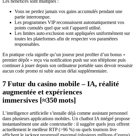
Les bénéfices sont multiples :
Vous ne perdez jamais vos gains accumulés pendant une
partie interrompue.
Les programmes VIP reconnaissent automatiquement vos
points cumulés quel que soit l’appareil utilisé.
Les limites auto‑exclusion sont appliquées uniformément sur
toutes les plateformes afin de respecter vos paramètres
responsables.
En pratique cela signifie qu’un joueur peut profiter d’un bonus «
premier dépôt » reçu via notification push sur son téléphone puis
continuer à jouer depuis son ordinateur portable sans devoir ressaisir
aucun code promo ni subir aucun délai supplémentaire.
7 Futur du casino mobile – IA, réalité
augmentée et expériences
immersives [≈350 mots]
L’intelligence artificielle s’installe déjà comme assistant personnel
dans plusieurs applications mobiles. Un chatbot IA intégré propose
instantanément une aide contextuelle : il suggère quels jeux offrent
actuellement le meilleur RTP (>96 %) ou quels tournois live
affichent le jackpot progressif maximal (plusieurs millions d’euros).