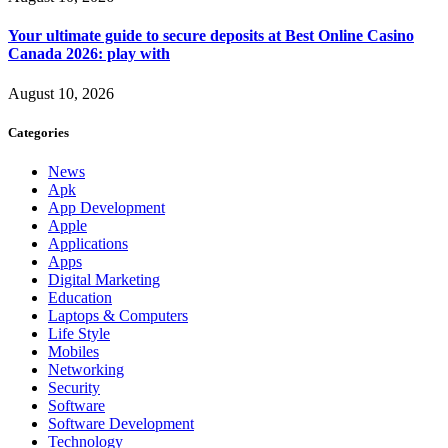
Your ultimate guide to secure deposits at Best Online Casino
Canada 2026: play with
August 10, 2026
Categories
News
Apk
App Development
Apple
Applications
Apps
Digital Marketing
Education
Laptops & Computers
Life Style
Mobiles
Networking
Security
Software
Software Development
Technology