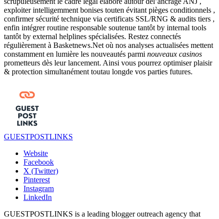
scrupuleusement le cadre légal élaboré autour del’ancrage ANJ ,
exploiter intelligemment boni­ses touten évitant pièges conditionnels ,
confirmer sécurité technique via certificats SSL/RNG & audits tiers ,
enfin intégrer routine responsable soutenue tantôt by internal tools
tantôt by external helplines spécialisées​. Restez connectés
régulièrement à Basketnews.Net où nos analyses actualisées mettent
constamment ​en lumière ​les nouveautés parmi
nouveaux casinos
prometteurs dès leur lancement.​ Ainsi vous pourrez optimiser plaisir
& protection simultanément toutau long​de vos parties futures.​
GUESTPOSTLINKS
Website
Facebook
X (Twitter)
Pinterest
Instagram
LinkedIn
GUESTPOSTLINKS is a leading blogger outreach agency that