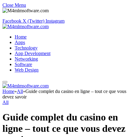
Close Menu
Facebook
X (Twitter)
Instagram
Home
Apps
Technology
App Development
Networking
Software
Web Design
Home
»
All
»
Guide complet du casino en ligne – tout ce que vous
devez savoir
All
Guide complet du casino en
ligne – tout ce que vous devez