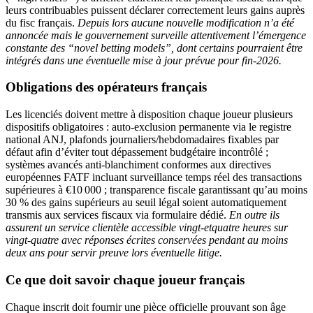
leurs contribuables puissent déclarer correctement leurs gains auprès
du fisc français.
Depuis lors aucune nouvelle modification n’a été
annoncée mais le gouvernement surveille attentivement l’émergence
constante des “novel betting models”, dont certains pourraient être
intégrés dans une éventuelle mise à jour prévue pour fin‑2026.
Obligations des opérateurs français
Les licenciés doivent mettre à disposition chaque joueur plusieurs
dispositifs obligatoires : auto‑exclusion permanente via le registre
national ANJ, plafonds journaliers/hebdomadaires fixables par
défaut afin d’éviter tout dépassement budgétaire incontrôlé ;
systèmes avancés anti‑blanchiment conformes aux directives
européennes FATF incluant surveillance temps réel des transactions
supérieures à €10 000 ; transparence fiscale garantissant qu’au moins
30 % des gains supérieurs au seuil légal soient automatiquement
transmis aux services fiscaux via formulaire dédié.
En outre ils
assurent un service clientèle accessible vingt‑et­quatre heures sur
vingt‑quatre avec réponses écrites conservées pendant au moins
deux ans pour servir preuve lors éventuelle litige.
Ce que doit savoir chaque joueur français
Chaque inscrit doit fournir une pièce officielle prouvant son âge