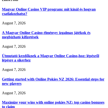
Magyar Online Casino VIP program: mit kínál és hogyan
csatlakozhatsz?
August 7, 2026
A Magyar Online Casino élménye: izgalmas játékok és
megbízható kifizetések
August 7, 2026
Útmutató kezdőknek a Magyar Online Casino-hoz: lépésről
lépésre a sikerhez
August 7, 2026
Getting started with Online Pokies NZ 2026: Essential steps for
new players
August 7, 2026
Maximize your wins with online pokies NZ: top casino bonuses
to claim