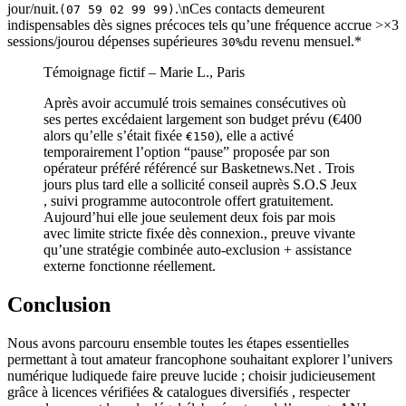
jour/nuit.
.\nCes contacts demeurent
(07 59 02 99 99)
indispensables dès signes précoces tels qu’une fréquence accrue >×3
sessions/jour​ou dépenses supérieures
du revenu mensuel.*
30%
Témoignage fictif – Marie L., Paris
Après avoir accumulé trois semaines consécutives où
ses pertes excédaient largement son budget prévu (€400
alors qu’elle s’était fixée
), elle a activé
€150
temporairement l’option “pause” proposée par son
opérateur préféré référencé sur Basketnews.Net . Trois
jours plus tard elle a sollicité conseil auprès S.O.S Jeux
, suivi programme autocontrole offert gratuitement.​
Aujourd’hui elle joue seulement deux fois par mois
avec limite stricte fixée dès connexion., preuve vivante
qu’une stratégie combinée auto-exclusion + assistance
externe fonctionne réellement.
Conclusion
Nous avons parcouru ensemble toutes les étapes essentielles
permettant à tout amateur francophone souhaitant explorer l’univers
numérique ludique​de faire preuve lucide ; choisir judicieusement
grâce à licences vérifiées & catalogues diversifiés , respecter