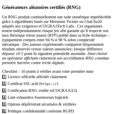
Générateurs aléatoires certifiés (RNG)
Un RNG produit continuellement une suite numérique imprédictible
grâce à algorithmes basés sur Mersenne Twister ou ChaCha20
adaptés aux exigences eCOGRA/iTech Labs . Ces organismes
testent indépendamment chaque jeu afin garantir qu’il respecte son
taux théorique retour joueur (
RTP
) publié dans sa fiche technique –
typiquement compris entre 94 % и 98 % selon complexité
mécanique . Des joueurs expérimentés comparent fréquemment
résultats observés versus valeurs annoncées ; lorsque différence
dépasse ±0·5 point ils signalent potentielle anomalie
. Ainsi choisir
un opérateur affichant clairement son accréditation RNG constitue
première barrière contre triche digitale
.
Checklist – 10 points à vérifier avant votre première mise
1️⃣ Licence officielle affichée clairement
2️⃣ Certificat SSL actif (
)
https://
3️⃣ Certification RNG visible (eCOGRA/GLI)
4️⃣ Liste exhaustive fournisseurs logiciels
5️⃣ Options dépôt/retrait sécurisées & vérifiées
6️⃣ Politique confidentialité conforme RGPD