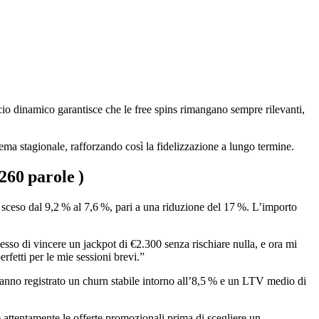
o dinamico garantisce che le free spins rimangano sempre rilevanti,
ema stagionale, rafforzando così la fidelizzazione a lungo termine.
260 parole )
 sceso dal 9,2 % al 7,6 %, pari a una riduzione del 17 %. L’importo
so di vincere un jackpot di €2.300 senza rischiare nulla, e ora mi
rfetti per le mie sessioni brevi.”
hanno registrato un churn stabile intorno all’8,5 % e un LTV medio di
re attentamente le offerte promozionali prima di scegliere un