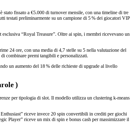
è stato fissato a €5.000 di turnover mensile, con una timeline di tre
utti testati preliminarmente su un campione di 5 % dei giocatori VIP
t esclusiva “Royal Treasure”. Oltre ai spin, i membri ricevevano un
ime 24 ore, con una media di 4,7 stelle su 5 nella valutazione del
di combinare premi tangibili e personalizzati.
ando un aumento del 18 % delle richieste di upgrade al livello
role )
renze per tipologia di slot. Il modello utilizza un clustering k‑means
nthusiast” riceve invece 20 spin convertibili in crediti per giochi
egic Player” riceve un mix di spin e bonus cash per massimizzare il