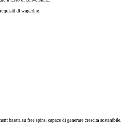
requisiti di wagering.
t basata su free spins, capace di generare crescita sostenibile.