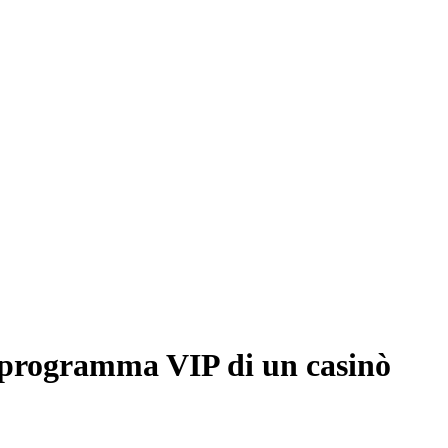
il programma VIP di un casinò