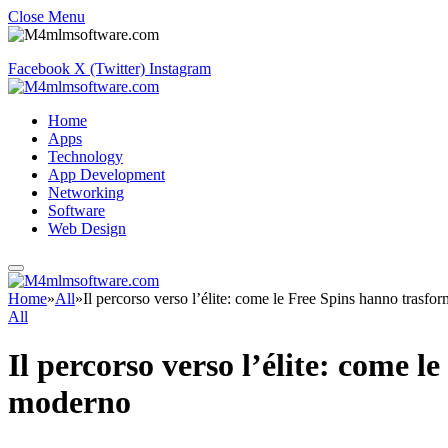
Close Menu
Facebook
X (Twitter)
Instagram
Home
Apps
Technology
App Development
Networking
Software
Web Design
Home
»
All
»
Il percorso verso l’élite: come le Free Spins hanno tras
All
Il percorso verso l’élite: come
moderno