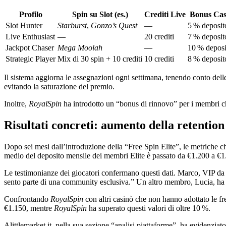
Profilo
Spin su Slot (es.)
Crediti Live
Bonus Ca
Slot Hunter
Starburst
,
Gonzo’s Quest
—
5 % deposit
Live Enthusiast
—
20 crediti
7 % deposit
Jackpot Chaser
Mega Moolah
—
10 % deposi
Strategic Player
Mix di 30 spin + 10 crediti
10 crediti
8 % deposit
Il sistema aggiorna le assegnazioni ogni settimana, tenendo conto de
evitando la saturazione del premio.
Inoltre,
RoyalSpin
ha introdotto un “bonus di rinnovo” per i membri che
Risultati concreti: aumento della retention
Dopo sei mesi dall’introduzione della “Free Spin Elite”, le metriche c
medio del deposito mensile dei membri Elite è passato da €1.200 a €
Le testimonianze dei giocatori confermano questi dati. Marco, VIP da 
sento parte di una community esclusiva.” Un altro membro, Lucia, ha 
Confrontando
RoyalSpin
con altri casinò che non hanno adottato le fr
€1.150, mentre
RoyalSpin
ha superato questi valori di oltre 10 %.
Alittlemarket.it, nella sua sezione “analisi piattaforme”, ha evidenziat