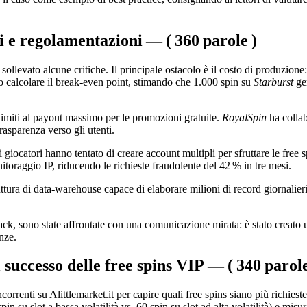
sti e regolamentazioni — ( 360 parole )
ha sollevato alcune critiche. Il principale ostacolo è il costo di produz
to calcolare il break‑even point, stimando che 1.000 spin su
Starburst
gen
imiti al payout massimo per le promozioni gratuite.
RoyalSpin
ha collab
asparenza verso gli utenti.
i giocatori hanno tentato di creare account multipli per sfruttare le free
toraggio IP, riducendo le richieste fraudolente del 42 % in tre mesi.
uttura di data‑warehouse capace di elaborare milioni di record giornalier
h‑back, sono state affrontate con una comunicazione mirata: è stato creat
enze.
 successo delle free spins VIP — ( 340 parole
rrenti su Alittlemarket.it per capire quali free spins siano più richieste
 su slot a bassa volatilità vs. 60 spin su slot ad alta volatilità) e misur