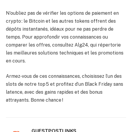
N’oubliez pas de vérifier les options de paiement en
crypto : le Bitcoin et les autres tokens offrent des
dépôts instantanés, idéaux pour ne pas perdre de
temps. Pour approfondir vos connaissances ou
comparer les offres, consultez Alg24, qui répertorie
les meilleures solutions techniques et les promotions
en cours.
Armez‑vous de ces connaissances, choisissez l’un des
slots de notre top 5 et profitez d’un Black Friday sans
latence, avec des gains rapides et des bonus
attrayants. Bonne chance !
GUESTPOSTLINKS