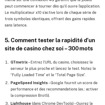
peut commencer à tourner dès qu’il ouvre l’application.
Le multiplicateur x10 s’active lors de chaque série de
trois symboles identiques, offrant des gains rapides
sans latence.
5. Comment tester la rapidité d’un
site de casino chez soi – 300 mots
GTmetrix
– Entrez l’URL du casino, choisissez le
serveur le plus proche et lancez le test. Notez le
“Fully Loaded Time” et le “Total Page Size”.
PageSpeed Insights
– Google fournit un score de
performance et des recommandations (ex. : activer
la compression Brotli).
Lighthouse
(dans Chrome DevTools) – Ouvrez la