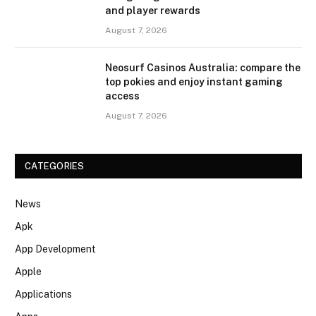
and player rewards
August 7, 2026
Neosurf Casinos Australia: compare the
top pokies and enjoy instant gaming
access
August 7, 2026
CATEGORIES
News
Apk
App Development
Apple
Applications