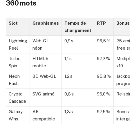
360 mots
Slot
Graphismes
Temps de
RTP
Bonus
chargement
Lightning
Web‑GL
0,9 s
96,5 %
25 x m
Reel
néon
free s
Turbo
HTML5
1,1 s
97,2 %
Multip
Spin
mobile
x10
Neon
3D Web‑GL
1,2 s
95,8 %
Jackpo
Rush
progre
Crypto
SVG animé
0,8 s
96,0 %
Re‑spi
Cascade
Galaxy
AR
1,3 s
97,5 %
Bonus
Wins
compatible
interg