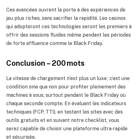
Ces avancées ouvrent la porte à des expériences de
jeu plus riches, sans sacrifier la rapidité. Les casinos
qui adopteront ces technologies seront les premiers à
offrir des sessions fluides même pendant les périodes
de forte affluence comme le Black Friday.
Conclusion – 200 mots
La vitesse de chargement n’est plus un luxe ; c’est une
condition sine qua non pour profiter pleinement des
machines à sous, surtout pendant le Black Friday où
chaque seconde compte. En évaluant les indicateurs
techniques (FCP, TTI), en testant les sites avec des
outils gratuits et en suivant notre checklist, vous
serez capable de choisir une plateforme ultra‑rapide
et sécurisée.