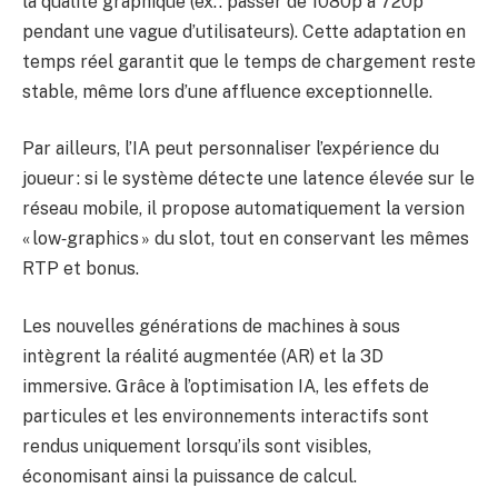
la qualité graphique (ex. : passer de 1080p à 720p
pendant une vague d’utilisateurs). Cette adaptation en
temps réel garantit que le temps de chargement reste
stable, même lors d’une affluence exceptionnelle.
Par ailleurs, l’IA peut personnaliser l’expérience du
joueur : si le système détecte une latence élevée sur le
réseau mobile, il propose automatiquement la version
« low‑graphics » du slot, tout en conservant les mêmes
RTP et bonus.
Les nouvelles générations de machines à sous
intègrent la réalité augmentée (AR) et la 3D
immersive. Grâce à l’optimisation IA, les effets de
particules et les environnements interactifs sont
rendus uniquement lorsqu’ils sont visibles,
économisant ainsi la puissance de calcul.