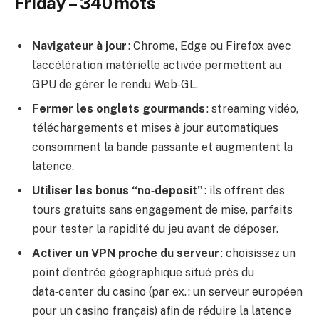
Friday – 340 mots
Navigateur à jour
: Chrome, Edge ou Firefox avec
l’accélération matérielle activée permettent au
GPU de gérer le rendu Web‑GL.
Fermer les onglets gourmands
: streaming vidéo,
téléchargements et mises à jour automatiques
consomment la bande passante et augmentent la
latence.
Utiliser les bonus “no‑deposit”
: ils offrent des
tours gratuits sans engagement de mise, parfaits
pour tester la rapidité du jeu avant de déposer.
Activer un VPN proche du serveur
: choisissez un
point d’entrée géographique situé près du
data‑center du casino (par ex. : un serveur européen
pour un casino français) afin de réduire la latence