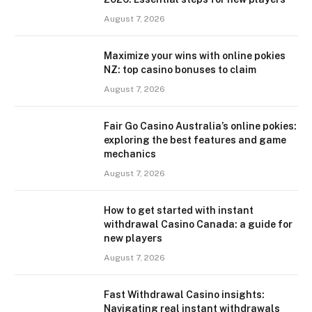
August 7, 2026
Maximize your wins with online pokies
NZ: top casino bonuses to claim
August 7, 2026
Fair Go Casino Australia’s online pokies:
exploring the best features and game
mechanics
August 7, 2026
How to get started with instant
withdrawal Casino Canada: a guide for
new players
August 7, 2026
Fast Withdrawal Casino insights:
Navigating real instant withdrawals