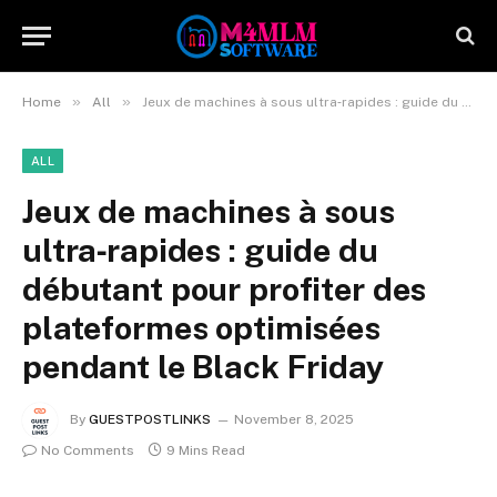
»
»
Home
All
Jeux de machines à sous ultra‑rapides : guide du débutant pour profiter des plateformes optimisées pendant le Black Friday
ALL
Jeux de machines à sous
ultra‑rapides : guide du
débutant pour profiter des
plateformes optimisées
pendant le Black Friday
By
GUESTPOSTLINKS
November 8, 2025
No Comments
9 Mins Read