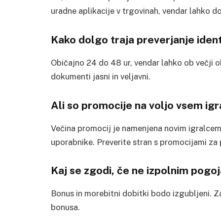
uradne aplikacije v trgovinah, vendar lahko d
Kako dolgo traja preverjanje iden
Običajno 24 do 48 ur, vendar lahko ob večji ob
dokumenti jasni in veljavni.
Ali so promocije na voljo vsem ig
Večina promocij je namenjena novim igralcem,
uporabnike. Preverite stran s promocijami za
Kaj se zgodi, če ne izpolnim pogoj
Bonus in morebitni dobitki bodo izgubljeni.
bonusa.