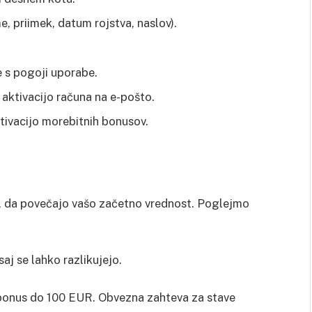
, priimek, datum rojstva, naslov).
te s pogoji uporabe.
 aktivacijo računa na e-pošto.
aktivacijo morebitnih bonusov.
, da povečajo vašo začetno vrednost. Poglejmo
j se lahko razlikujejo.
bonus do 100 EUR. Obvezna zahteva za stave