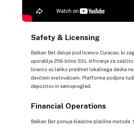
Safety & Licensing
Balkan Bet deluje pod licenco Curacao, ki zag
uporablja 256-bitno SSL šifriranje za zaščit
licenco so lahko predmet lokalnega davka na
davčnim svetovalcem. Platforma podpira tudi
depozitov in samopregled.
Financial Operations
Balkan Bet ponuja klasične plačilne metode. 