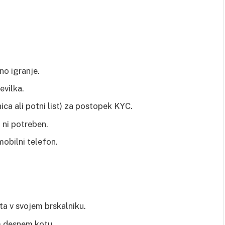
no igranje.
evilka.
ica ali potni list) za postopek KYC.
 ni potreben.
mobilni telefon.
ta v svojem brskalniku.
m desnem kotu.