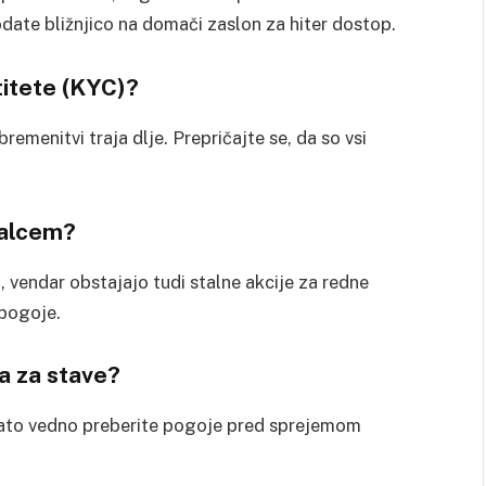
odate bližnjico na domači zaslon za hiter dostop.
titete (KYC)?
remenitvi traja dlje. Prepričajte se, da so vsi
ralcem?
 vendar obstajajo tudi stalne akcije za redne
 pogoje.
a za stave?
 Zato vedno preberite pogoje pred sprejemom