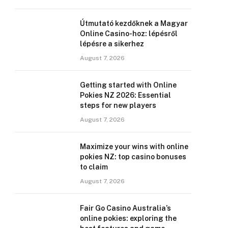
Útmutató kezdőknek a Magyar
Online Casino-hoz: lépésről
lépésre a sikerhez
August 7, 2026
Getting started with Online
Pokies NZ 2026: Essential
steps for new players
August 7, 2026
Maximize your wins with online
pokies NZ: top casino bonuses
to claim
August 7, 2026
Fair Go Casino Australia’s
online pokies: exploring the