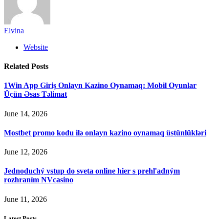
Elvina
Website
Related
Posts
1Win App Giriş Onlayn Kazino Oynamaq: Mobil Oyunlar
Üçün Əsas Təlimat
June 14, 2026
Mostbet promo kodu ilə onlayn kazino oynamaq üstünlükləri
June 12, 2026
Jednoduchý vstup do sveta online hier s prehľadným
rozhraním NVcasino
June 11, 2026
Latest Posts