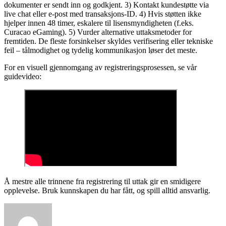
dokumenter er sendt inn og godkjent. 3) Kontakt kundestøtte via
live chat eller e-post med transaksjons-ID. 4) Hvis støtten ikke
hjelper innen 48 timer, eskalere til lisensmyndigheten (f.eks.
Curacao eGaming). 5) Vurder alternative uttaksmetoder for
fremtiden. De fleste forsinkelser skyldes verifisering eller tekniske
feil – tålmodighet og tydelig kommunikasjon løser det meste.
For en visuell gjennomgang av registreringsprosessen, se vår
guidevideo:
Å mestre alle trinnene fra registrering til uttak gir en smidigere
opplevelse. Bruk kunnskapen du har fått, og spill alltid ansvarlig.