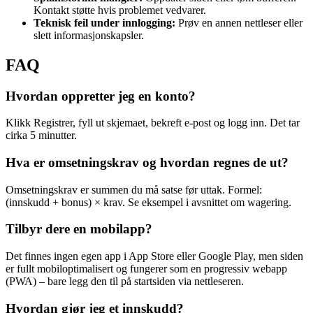
Kontakt støtte hvis problemet vedvarer.
Teknisk feil under innlogging:
Prøv en annen nettleser eller
slett informasjonskapsler.
FAQ
Hvordan oppretter jeg en konto?
Klikk Registrer, fyll ut skjemaet, bekreft e-post og logg inn. Det tar
cirka 5 minutter.
Hva er omsetningskrav og hvordan regnes de ut?
Omsetningskrav er summen du må satse før uttak. Formel:
(innskudd + bonus) × krav. Se eksempel i avsnittet om wagering.
Tilbyr dere en mobilapp?
Det finnes ingen egen app i App Store eller Google Play, men siden
er fullt mobiloptimalisert og fungerer som en progressiv webapp
(PWA) – bare legg den til på startsiden via nettleseren.
Hvordan gjør jeg et innskudd?