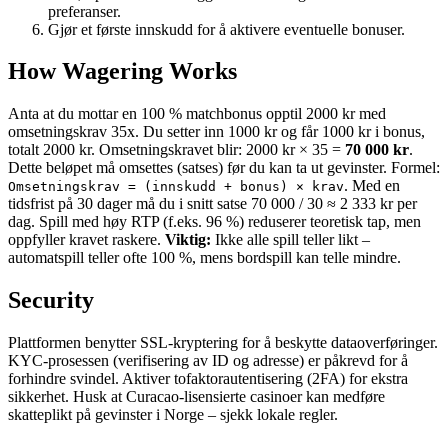
preferanser.
Gjør et første innskudd for å aktivere eventuelle bonuser.
How Wagering Works
Anta at du mottar en 100 % matchbonus opptil 2000 kr med
omsetningskrav 35x. Du setter inn 1000 kr og får 1000 kr i bonus,
totalt 2000 kr. Omsetningskravet blir: 2000 kr × 35 =
70 000 kr
.
Dette beløpet må omsettes (satses) før du kan ta ut gevinster. Formel:
. Med en
Omsetningskrav = (innskudd + bonus) × krav
tidsfrist på 30 dager må du i snitt satse 70 000 / 30 ≈ 2 333 kr per
dag. Spill med høy RTP (f.eks. 96 %) reduserer teoretisk tap, men
oppfyller kravet raskere.
Viktig:
Ikke alle spill teller likt –
automatspill teller ofte 100 %, mens bordspill kan telle mindre.
Security
Plattformen benytter SSL-kryptering for å beskytte dataoverføringer.
KYC-prosessen (verifisering av ID og adresse) er påkrevd for å
forhindre svindel. Aktiver tofaktorautentisering (2FA) for ekstra
sikkerhet. Husk at Curacao-lisensierte casinoer kan medføre
skatteplikt på gevinster i Norge – sjekk lokale regler.