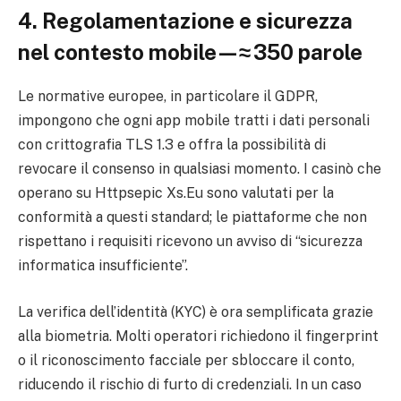
4. Regolamentazione e sicurezza
nel contesto mobile — ≈ 350 parole
Le normative europee, in particolare il GDPR,
impongono che ogni app mobile tratti i dati personali
con crittografia TLS 1.3 e offra la possibilità di
revocare il consenso in qualsiasi momento. I casinò che
operano su Httpsepic Xs.Eu sono valutati per la
conformità a questi standard; le piattaforme che non
rispettano i requisiti ricevono un avviso di “sicurezza
informatica insufficiente”.
La verifica dell’identità (KYC) è ora semplificata grazie
alla biometria. Molti operatori richiedono il fingerprint
o il riconoscimento facciale per sbloccare il conto,
riducendo il rischio di furto di credenziali. In un caso