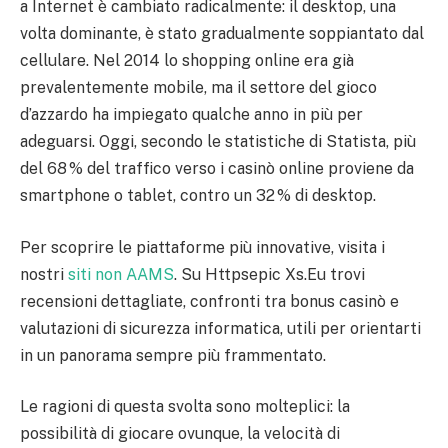
a Internet è cambiato radicalmente: il desktop, una
volta dominante, è stato gradualmente soppiantato dal
cellulare. Nel 2014 lo shopping online era già
prevalentemente mobile, ma il settore del gioco
d’azzardo ha impiegato qualche anno in più per
adeguarsi. Oggi, secondo le statistiche di Statista, più
del 68 % del traffico verso i casinò online proviene da
smartphone o tablet, contro un 32 % di desktop.
Per scoprire le piattaforme più innovative, visita i
nostri
siti non AAMS
. Su Httpsepic Xs.Eu trovi
recensioni dettagliate, confronti tra bonus casinò e
valutazioni di sicurezza informatica, utili per orientarti
in un panorama sempre più frammentato.
Le ragioni di questa svolta sono molteplici: la
possibilità di giocare ovunque, la velocità di