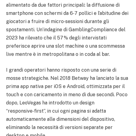
alimentato da due fattori principali: la diffusione di
smartphone con schermi da 6‑7 pollici e l’abitudine dei
giocatori a fruire di micro‑sessioni durante gli
spostamenti. Un’indagine di GamblingCompliance del
2023 ha rilevato che il 57 % degli intervistati
preferisce aprire una slot machine o una scommessa
live mentre è in metropolitana o in coda al bar.
I grandi operatori hanno risposto con una serie di
mosse strategiche. Nel 2018 Betway ha lanciato la sua
prima app nativa per iOS e Android, ottimizzata per il
touch e con caricamento in meno di due secondi. Poco
dopo, LeoVegas ha introdotto un design
“responsive‑first”, in cui ogni pagina si adatta
automaticamente alle dimensioni del dispositivo,
eliminando la necessità di versioni separate per
desktop e mobile.