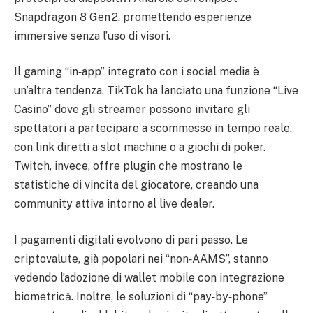
Snapdragon 8 Gen 2, promettendo esperienze
immersive senza l’uso di visori.
Il gaming “in‑app” integrato con i social media è
un’altra tendenza. TikTok ha lanciato una funzione “Live
Casino” dove gli streamer possono invitare gli
spettatori a partecipare a scommesse in tempo reale,
con link diretti a slot machine o a giochi di poker.
Twitch, invece, offre plugin che mostrano le
statistiche di vincita del giocatore, creando una
community attiva intorno al live dealer.
I pagamenti digitali evolvono di pari passo. Le
criptovalute, già popolari nei “non‑AAMS”, stanno
vedendo l’adozione di wallet mobile con integrazione
biometrică. Inoltre, le soluzioni di “pay‑by‑phone”