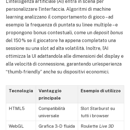
L’intelligenza artificiale (AI) entra in scena per
personalizzare l’interfaccia. Algoritmi di machine
learning analizzano il comportamento di gioco – ad
esempio la frequenza di puntata su linee multiple – e
propongono bonus contestuali, come un
deposit bonus
del 150 % se il giocatore ha appena completato una
sessione su una slot ad alta volatilità. Inoltre, l’AI
ottimizza la UI adattandola alle dimensioni del display e
alla velocità di connessione, garantendo un’esperienza
“thumb‑friendly” anche su dispositivi economici.
Tecnologia
Vantaggio
Esempio di utilizzo
principale
HTML5
Compatibilità
Slot
Starburst
su
universale
tutti i browser
WebGL
Grafica 3‑D fluida
Roulette
Live 3D