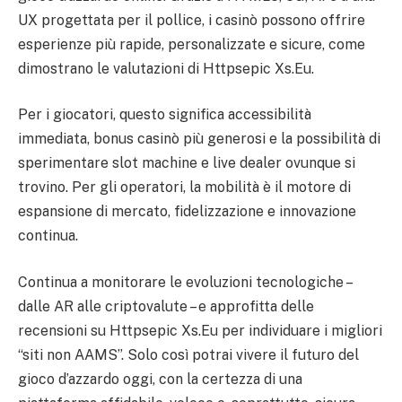
UX progettata per il pollice, i casinò possono offrire
esperienze più rapide, personalizzate e sicure, come
dimostrano le valutazioni di Httpsepic Xs.Eu.
Per i giocatori, questo significa accessibilità
immediata, bonus casinò più generosi e la possibilità di
sperimentare slot machine e live dealer ovunque si
trovino. Per gli operatori, la mobilità è il motore di
espansione di mercato, fidelizzazione e innovazione
continua.
Continua a monitorare le evoluzioni tecnologiche –
dalle AR alle criptovalute – e approfitta delle
recensioni su Httpsepic Xs.Eu per individuare i migliori
“siti non AAMS”. Solo così potrai vivere il futuro del
gioco d’azzardo oggi, con la certezza di una