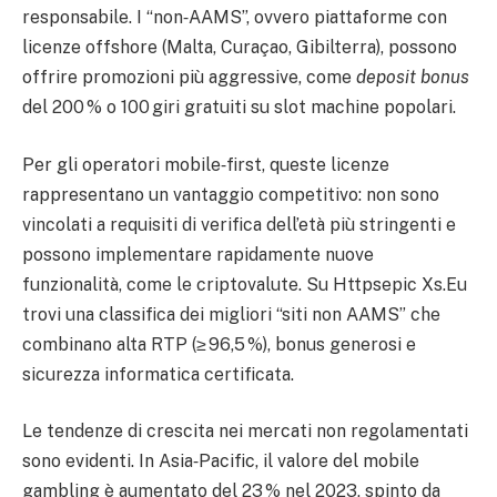
responsabile. I “non‑AAMS”, ovvero piattaforme con
licenze offshore (Malta, Curaçao, Gibilterra), possono
offrire promozioni più aggressive, come
deposit bonus
del 200 % o 100 giri gratuiti su slot machine popolari.
Per gli operatori mobile‑first, queste licenze
rappresentano un vantaggio competitivo: non sono
vincolati a requisiti di verifica dell’età più stringenti e
possono implementare rapidamente nuove
funzionalità, come le criptovalute. Su Httpsepic Xs.Eu
trovi una classifica dei migliori “siti non AAMS” che
combinano alta RTP (≥ 96,5 %), bonus generosi e
sicurezza informatica certificata.
Le tendenze di crescita nei mercati non regolamentati
sono evidenti. In Asia‑Pacific, il valore del mobile
gambling è aumentato del 23 % nel 2023, spinto da