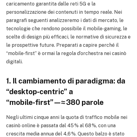
caricamento garantita dalle reti 5G e la
personalizzazione dei contenuti in tempo reale. Nei
paragrafi seguenti analizzeremo i dati di mercato, le
tecnologie che rendono possibile il mobile‑gaming, le
scelte di design più efficaci, le normative di sicurezza e
le prospettive future. Preparati a capire perché il
“mobile‑first” è ormai la regola d’orchestra nei casinò
digitali.
1. Il cambiamento di paradigma: da
“desktop‑centric” a
“mobile‑first” — ≈ 380 parole
Negli ultimi cinque anni la quota di traffico mobile nei
casinò online è passata dal 45 % al 68 %, con una
crescita media annua del 4,6 %. Questo balzo è stato