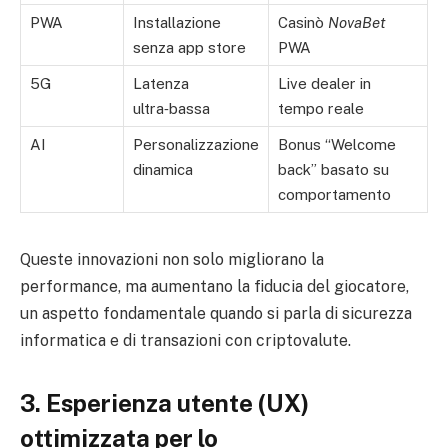
PWA
Installazione
Casinò
NovaBet
senza app store
PWA
5G
Latenza
Live dealer in
ultra‑bassa
tempo reale
AI
Personalizzazione
Bonus “Welcome
dinamica
back” basato su
comportamento
Queste innovazioni non solo migliorano la
performance, ma aumentano la fiducia del giocatore,
un aspetto fondamentale quando si parla di sicurezza
informatica e di transazioni con criptovalute.
3. Esperienza utente (UX)
ottimizzata per lo