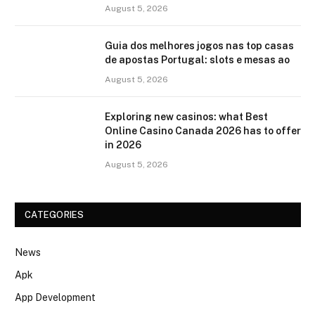
August 5, 2026
Guia dos melhores jogos nas top casas
de apostas Portugal: slots e mesas ao
August 5, 2026
Exploring new casinos: what Best
Online Casino Canada 2026 has to offer
in 2026
August 5, 2026
CATEGORIES
News
Apk
App Development