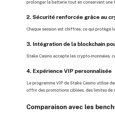
prolonger la batterie tout en conservant une f
2. Sécurité renforcée grâce au c
Chaque session est chiffrée, ce qui protège l
3. Intégration de la blockchain po
Stake Casino accepte les crypto‑monnaies, ce 
4. Expérience VIP personnalisée
Le programme VIP de Stake Casino utilise d
offrir des promotions ciblées, des limites de
Comparaison avec les bench