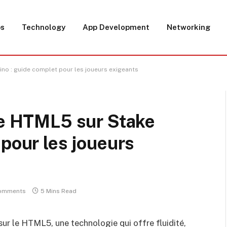
s
Technology
App Development
Networking
ino : guide complet pour les joueurs exigeants
ie HTML5 sur Stake
 pour les joueurs
omments
5 Mins Read
 sur le HTML5, une technologie qui offre fluidité,