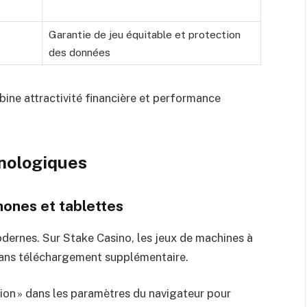
Garantie de jeu équitable et protection
des données
ne attractivité financière et performance
nologiques
hones et tablettes
dernes. Sur Stake Casino, les jeux de machines à
 sans téléchargement supplémentaire.
on » dans les paramètres du navigateur pour