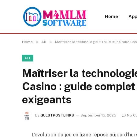
Home
App
»
»
Home
All
Maîtriser la technologie HTML5 sur Stake Cas
ALL
Maîtriser la technolog
Casino : guide complet
exigeants
By
GUESTPOSTLINKS
September 15, 2025
No C
L’évolution du jeu en ligne repose aujourd’hui