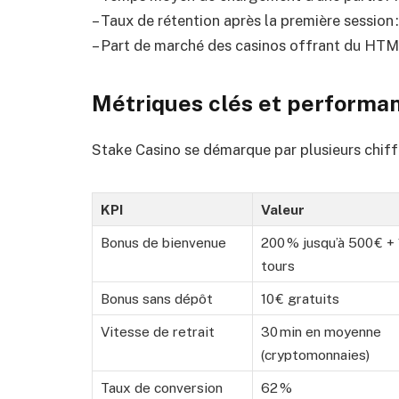
– Taux de rétention après la première session 
– Part de marché des casinos offrant du HTM
Métriques clés et performa
Stake Casino se démarque par plusieurs chiffr
KPI
Valeur
Bonus de bienvenue
200 % jusqu’à 500 € +
tours
Bonus sans dépôt
10 € gratuits
Vitesse de retrait
30 min en moyenne
(cryptomonnaies)
Taux de conversion
62 %