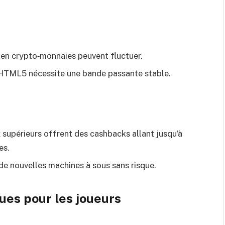
s en crypto‑monnaies peuvent fluctuer.
e HTML5 nécessite une bande passante stable.
 supérieurs offrent des cashbacks allant jusqu’à
es.
 de nouvelles machines à sous sans risque.
es pour les joueurs