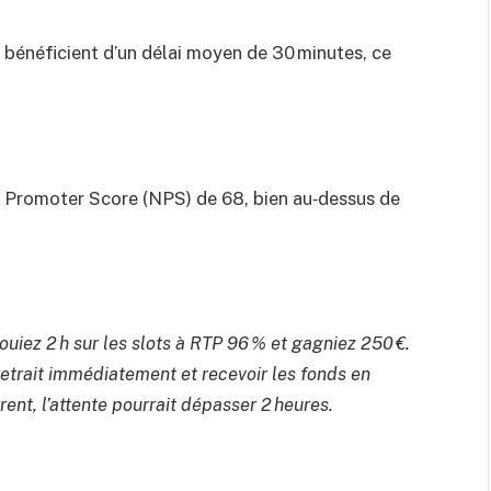
s bénéficient d’un délai moyen de 30 minutes, ce
t Promoter Score (NPS) de 68, bien au‑dessus de
ouiez 2 h sur les slots à RTP 96 % et gagniez 250 €.
etrait immédiatement et recevoir les fonds en
ent, l’attente pourrait dépasser 2 heures.