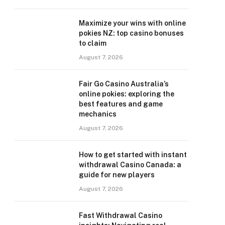
Maximize your wins with online
pokies NZ: top casino bonuses
to claim
August 7, 2026
Fair Go Casino Australia’s
online pokies: exploring the
best features and game
mechanics
August 7, 2026
How to get started with instant
withdrawal Casino Canada: a
guide for new players
August 7, 2026
Fast Withdrawal Casino