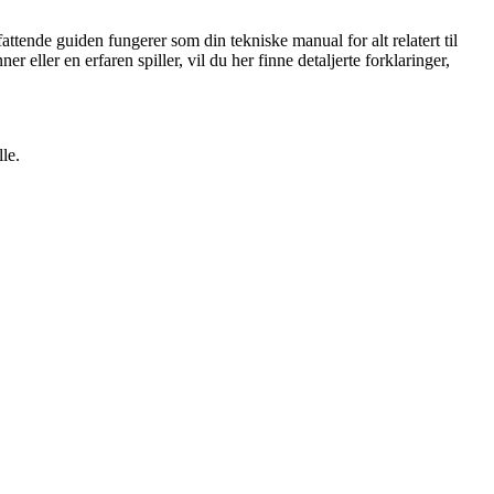
tende guiden fungerer som din tekniske manual for alt relatert til
r eller en erfaren spiller, vil du her finne detaljerte forklaringer,
le.