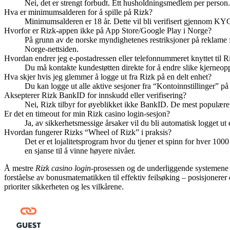
Nei, det er strengt forbudt. Ett husholdningsmedlem per person. 
Hva er minimumsalderen for å spille på Rizk?
Minimumsalderen er 18 år. Dette vil bli verifisert gjennom KY
Hvorfor er Rizk-appen ikke på App Store/Google Play i Norge?
På grunn av de norske myndighetenes restriksjoner på reklame for
Norge-nettsiden.
Hvordan endrer jeg e-postadressen eller telefonnummeret knyttet til R
Du må kontakte kundestøtten direkte for å endre slike kjerneoppl
Hva skjer hvis jeg glemmer å logge ut fra Rizk på en delt enhet?
Du kan logge ut alle aktive sesjoner fra “Kontoinnstillinger” på n
Aksepterer Rizk BankID for innskudd eller verifisering?
Nei, Rizk tilbyr for øyeblikket ikke BankID. De mest populære m
Er det en timeout for min Rizk casino login-sesjon?
Ja, av sikkerhetsmessige årsaker vil du bli automatisk logget ut 
Hvordan fungerer Rizks “Wheel of Rizk” i praksis?
Det er et lojalitetsprogram hvor du tjener et spinn for hver 10
en sjanse til å vinne høyere nivåer.
Å mestre
Rizk casino login
-prosessen og de underliggende systemene er
forståelse av bonusmatematikken til effektiv feilsøking – posisjonerer 
prioriter sikkerheten og les vilkårene.