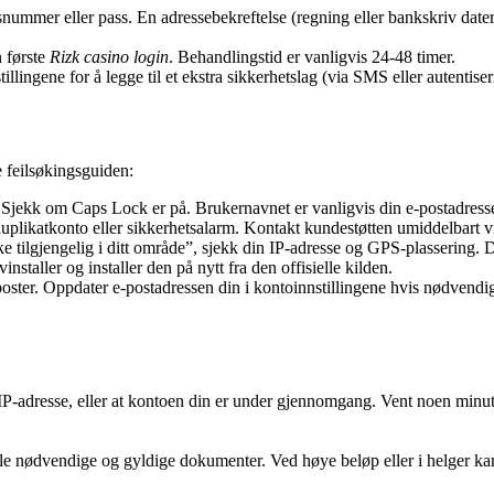
nummer eller pass. En adressebekreftelse (regning eller bankskriv dater
 første
Rizk casino login
. Behandlingstid er vanligvis 24-48 timer.
stillingene for å legge til et ekstra sikkerhetslag (via SMS eller autentise
 feilsøkingsguiden:
jekk om Caps Lock er på. Brukernavnet er vanligvis din e-postadress
uplikatkonto eller sikkerhetsalarm. Kontakt kundestøtten umiddelbart vi
e tilgjengelig i ditt område”, sjekk din IP-adresse og GPS-plassering.
installer og installer den på nytt fra den offisielle kilden.
ster. Oppdater e-postadressen din i kontoinnstillingene hvis nødvendi
 IP-adresse, eller at kontoen din er under gjennomgang. Vent noen minut
alle nødvendige og gyldige dokumenter. Ved høye beløp eller i helger kan 