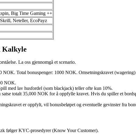
kspin, Big Time Gaming ++
Skrill, Neteller, EcoPayz
 Kalkyle
rståelse. La oss gjennomgå et scenario.
0 NOK. Total bonuspenger: 1000 NOK. Omsetningskravet (wagering) e
00 NOK.
ill med lav husfordel (som blackjack) teller ofte kun 10%.
u satse totalt 35,000 NOK for å oppfylle kravet. Hvis du spiller et bor
ingskravet er oppfylt, vil bonusbeløpet og eventuelle gevinster fra bonu
k. Rizk følger KYC-prosedyrer (Know Your Customer).