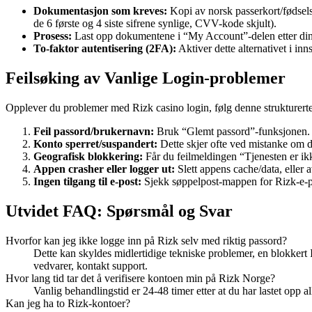
Dokumentasjon som kreves:
Kopi av norsk passerkort/fødsels
de 6 første og 4 siste sifrene synlige, CVV-kode skjult).
Prosess:
Last opp dokumentene i “My Account”-delen etter din
To-faktor autentisering (2FA):
Aktiver dette alternativet i inn
Feilsøking av Vanlige Login-problemer
Opplever du problemer med Rizk casino login, følg denne strukturerte
Feil passord/brukernavn:
Bruk “Glemt passord”-funksjonen. S
Konto sperret/suspandert:
Dette skjer ofte ved mistanke om d
Geografisk blokkering:
Får du feilmeldingen “Tjenesten er ikk
Appen crasher eller logger ut:
Slett appens cache/data, eller av
Ingen tilgang til e-post:
Sjekk søppelpost-mappen for Rizk-e-po
Utvidet FAQ: Spørsmål og Svar
Hvorfor kan jeg ikke logge inn på Rizk selv med riktig passord?
Dette kan skyldes midlertidige tekniske problemer, en blokkert
vedvarer, kontakt support.
Hvor lang tid tar det å verifisere kontoen min på Rizk Norge?
Vanlig behandlingstid er 24-48 timer etter at du har lastet opp 
Kan jeg ha to Rizk-kontoer?