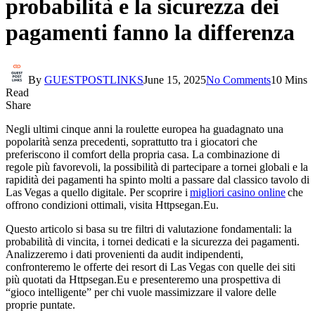
probabilità e la sicurezza dei
pagamenti fanno la differenza
By
GUESTPOSTLINKS
June 15, 2025
No Comments
10 Mins
Read
Share
Negli ultimi cinque anni la roulette europea ha guadagnato una
popolarità senza precedenti, soprattutto tra i giocatori che
preferiscono il comfort della propria casa. La combinazione di
regole più favorevoli, la possibilità di partecipare a tornei globali e la
rapidità dei pagamenti ha spinto molti a passare dal classico tavolo di
Las Vegas a quello digitale. Per scoprire i
migliori casino online
che
offrono condizioni ottimali, visita Httpsegan.Eu.
Questo articolo si basa su tre filtri di valutazione fondamentali: la
probabilità di vincita, i tornei dedicati e la sicurezza dei pagamenti.
Analizzeremo i dati provenienti da audit indipendenti,
confronteremo le offerte dei resort di Las Vegas con quelle dei siti
più quotati da Httpsegan.Eu e presenteremo una prospettiva di
“gioco intelligente” per chi vuole massimizzare il valore delle
proprie puntate.