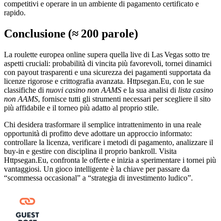
competitivi e operare in un ambiente di pagamento certificato e
rapido.
Conclusione (≈ 200 parole)
La roulette europea online supera quella live di Las Vegas sotto tre
aspetti cruciali: probabilità di vincita più favorevoli, tornei dinamici
con payout trasparenti e una sicurezza dei pagamenti supportata da
licenze rigorose e crittografia avanzata. Httpsegan.Eu, con le sue
classifiche di
nuovi casino non AAMS
e la sua analisi di
lista casino
non AAMS
, fornisce tutti gli strumenti necessari per scegliere il sito
più affidabile e il torneo più adatto al proprio stile.
Chi desidera trasformare il semplice intrattenimento in una reale
opportunità di profitto deve adottare un approccio informato:
controllare la licenza, verificare i metodi di pagamento, analizzare il
buy‑in e gestire con disciplina il proprio bankroll. Visita
Httpsegan.Eu, confronta le offerte e inizia a sperimentare i tornei più
vantaggiosi. Un gioco intelligente è la chiave per passare da
“scommessa occasional” a “strategia di investimento ludico”.