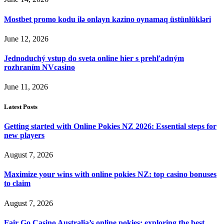
Mostbet promo kodu ilə onlayn kazino oynamaq üstünlükləri
June 12, 2026
Jednoduchý vstup do sveta online hier s prehľadným
rozhraním NVcasino
June 11, 2026
Latest Posts
Getting started with Online Pokies NZ 2026: Essential steps for
new players
August 7, 2026
Maximize your wins with online pokies NZ: top casino bonuses
to claim
August 7, 2026
Fair Go Casino Australia’s online pokies: exploring the best