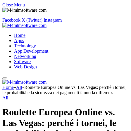
Close Menu
Facebook
X (Twitter)
Instagram
Home
Apps
Technology
App Development
Networking
Software
Web Design
Home
»
All
»
Roulette Europea Online vs. Las Vegas: perché i tornei,
le probabilità e la sicurezza dei pagamenti fanno la differenza
All
Roulette Europea Online vs.
Las Vegas: perché i tornei, le