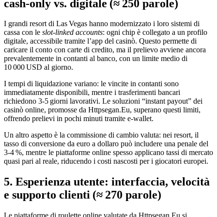
cash‑only vs. digitale (≈ 250 parole)
I grandi resort di Las Vegas hanno modernizzato i loro sistemi di
cassa con le
slot‑linked accounts
: ogni chip è collegato a un profilo
digitale, accessibile tramite l’app del casinò. Questo permette di
caricare il conto con carte di credito, ma il prelievo avviene ancora
prevalentemente in contanti al banco, con un limite medio di
10 000 USD al giorno.
I tempi di liquidazione variano: le vincite in contanti sono
immediatamente disponibili, mentre i trasferimenti bancari
richiedono 3‑5 giorni lavorativi. Le soluzioni “instant payout” dei
casinò online, promosse da Httpsegan.Eu, superano questi limiti,
offrendo prelievi in pochi minuti tramite e‑wallet.
Un altro aspetto è la commissione di cambio valuta: nei resort, il
tasso di conversione da euro a dollaro può includere una penale del
3‑4 %, mentre le piattaforme online spesso applicano tassi di mercato
quasi pari al reale, riducendo i costi nascosti per i giocatori europei.
5. Esperienza utente: interfaccia, velocità
e supporto clienti (≈ 270 parole)
Le piattaforme di roulette online valutate da Httpsegan.Eu si