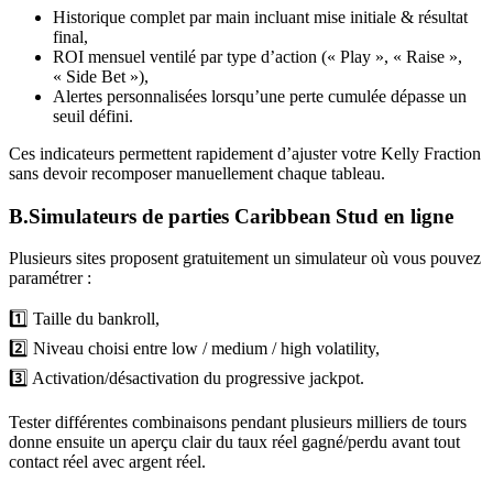
Historique complet par main incluant mise initiale & résultat
final,
ROI mensuel ventilé par type d’action (« Play », « Raise »,
« Side Bet »),
Alertes personnalisées lorsqu’une perte cumulée dépasse un
seuil défini.
Ces indicateurs permettent rapidement d’ajuster votre Kelly Fraction
sans devoir recomposer manuellement chaque tableau.
B.Simulateurs de parties Caribbean Stud en ligne
Plusieurs sites proposent gratuitement un simulateur où vous pouvez
paramétrer :
1️⃣ Taille du bankroll,
2️⃣ Niveau choisi entre low / medium / high volatility,
3️⃣ Activation/désactivation du progressive jackpot.
Tester différentes combinaisons pendant plusieurs milliers de tours
donne ensuite un aperçu clair du taux réel gagné/perdu avant tout
contact réel avec argent réel.