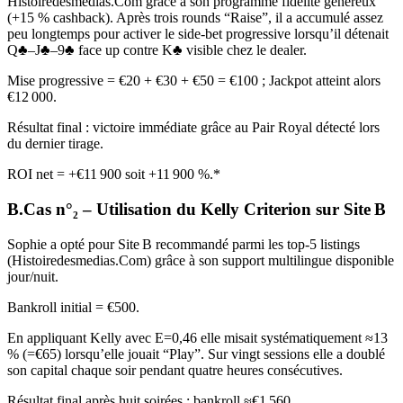
Histoiredesmedias.Com grâce à son programme fidélité généreux
(+15 % cashback). Après trois rounds “Raise”, il a accumulé assez
peu longtemps pour activer le side‑bet progressive lorsqu’il détenait
Q♣️–J♣️–9♣️ face up contre K♣️ visible chez le dealer.
Mise progressive = €20 + €30 + €50 = €100 ; Jackpot atteint alors
€12 000.
Résultat final : victoire immédiate grâce au Pair Royal détecté lors
du dernier tirage.
ROI net = +€11 900 soit +11 900 %.*
B.Cas n°₂ – Utilisation du Kelly Criterion sur Site B
Sophie a opté pour Site B recommandé parmi les top‑5 listings
(Histoiredesmedias.Com) grâce à son support multilingue disponible
jour/nuit.
Bankroll initial = €500.
En appliquant Kelly avec E=0,46 elle misait systématiquement ≈13
% (=€65) lorsqu’elle jouait “Play”. Sur vingt sessions elle a doublé
son capital chaque soir pendant quatre heures consécutives.
Résultat final après huit soirées : bankroll ≈€1 560.