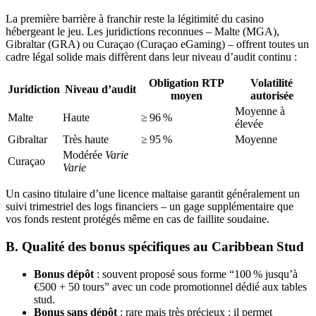
La première barrière à franchir reste la légitimité du casino
hébergeant le jeu. Les juridictions reconnues – Malte (MGA),
Gibraltar (GRA) ou Curaçao (Curaçao eGaming) – offrent toutes un
cadre légal solide mais diffèrent dans leur niveau d’audit continu :
Obligation RTP
Volatilité
Juridiction
Niveau d’audit
moyen
autorisée
Moyenne à
Malte
Haute
≥ 96 %
élevée
Gibraltar
Très haute
≥ 95 %
Moyenne
Modérée
Varie
Curaçao
Varie
Un casino titulaire d’une licence maltaise garantit généralement un
suivi trimestriel des logs financiers – un gage supplémentaire que
vos fonds restent protégés même en cas de faillite soudaine.
B. Qualité des bonus spécifiques au Caribbean Stud
Bonus dépôt
: souvent proposé sous forme “100 % jusqu’à
€500 + 50 tours” avec un code promotionnel dédié aux tables
stud.
Bonus sans dépôt
: rare mais très précieux ; il permet