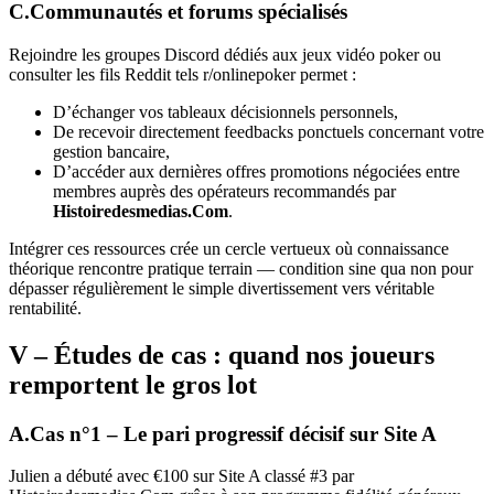
C.Communautés et forums spécialisés
Rejoindre les groupes Discord dédiés aux jeux vidéo poker ou
consulter les fils Reddit tels r/onlinepoker permet :
D’échanger vos tableaux décisionnels personnels,
De recevoir directement feedbacks ponctuels concernant votre
gestion bancaire,
D’accéder aux dernières offres promotions négociées entre
membres auprès des opérateurs recommandés par
Histoiredesmedias.Com
.
Intégrer ces ressources crée un cercle vertueux où connaissance
théorique rencontre pratique terrain — condition sine qua non pour
dépasser régulièrement le simple divertissement vers véritable
rentabilité.
V – Études de cas : quand nos joueurs
remportent le gros lot
A.Cas n°1 – Le pari progressif décisif sur Site A
Julien a débuté avec €100 sur Site A classé #3 par