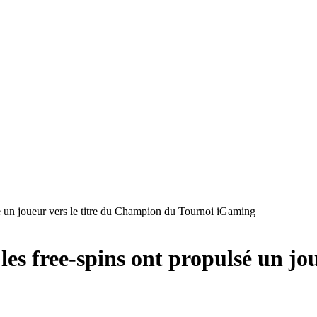
sé un joueur vers le titre du Champion du Tournoi iGaming
les free‑spins ont propulsé un jo