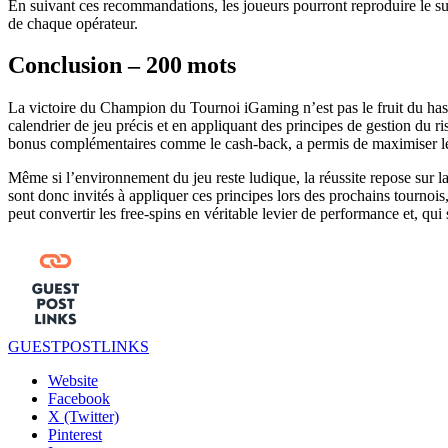
En suivant ces recommandations, les joueurs pourront reproduire le suc
de chaque opérateur.
Conclusion – 200 mots
La victoire du Champion du Tournoi iGaming n’est pas le fruit du hasard
calendrier de jeu précis et en appliquant des principes de gestion du r
bonus complémentaires comme le cash‑back, a permis de maximiser le 
Même si l’environnement du jeu reste ludique, la réussite repose sur l
sont donc invités à appliquer ces principes lors des prochains tourno
peut convertir les free‑spins en véritable levier de performance et, qui s
GUESTPOSTLINKS
Website
Facebook
X (Twitter)
Pinterest