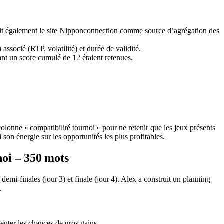
lisait également le site Nipponconnection comme source d’agrégation des
associé (RTP, volatilité) et durée de validité.
sant un score cumulé de 12 étaient retenues.
onne « compatibilité tournoi » pour ne retenir que les jeux présents
 son énergie sur les opportunités les plus profitables.
noi – 350 mots
demi‑finales (jour 3) et finale (jour 4). Alex a construit un planning
.
nter les chances de gros gains.