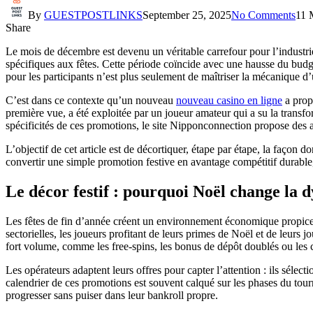
By
GUESTPOSTLINKS
September 25, 2025
No Comments
11 
Share
Le mois de décembre est devenu un véritable carrefour pour l’industrie
spécifiques aux fêtes. Cette période coïncide avec une hausse du budget
pour les participants n’est plus seulement de maîtriser la mécanique d
C’est dans ce contexte qu’un nouveau
nouveau casino en ligne
a propo
première vue, a été exploitée par un joueur amateur qui a su la trans
spécificités de ces promotions, le site Nipponconnection propose des a
L’objectif de cet article est de décortiquer, étape par étape, la façon
convertir une simple promotion festive en avantage compétitif durable, 
Le décor festif : pourquoi Noël change la
Les fêtes de fin d’année créent un environnement économique propic
sectorielles, les joueurs profitant de leurs primes de Noël et de leurs j
fort volume, comme les free‑spins, les bonus de dépôt doublés ou les 
Les opérateurs adaptent leurs offres pour capter l’attention : ils sélect
calendrier de ces promotions est souvent calqué sur les phases du tour
progresser sans puiser dans leur bankroll propre.