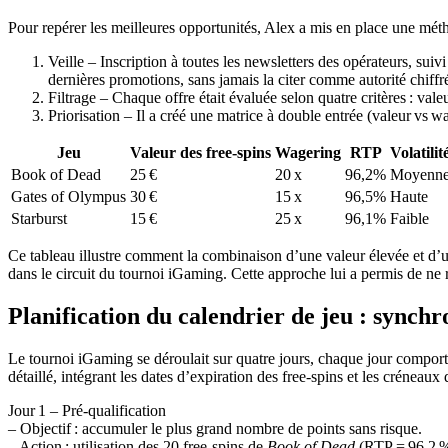
Pour repérer les meilleures opportunités, Alex a mis en place une méthodo
Veille – Inscription à toutes les newsletters des opérateurs, su
dernières promotions, sans jamais la citer comme autorité chiffr
Filtrage – Chaque offre était évaluée selon quatre critères : vale
Priorisation – Il a créé une matrice à double entrée (valeur vs w
Jeu
Valeur des free‑spins
Wagering
RTP
Volatilit
Book of Dead
25 €
20 x
96,2%
Moyenn
Gates of Olympus
30 €
15 x
96,5%
Haute
Starburst
15 €
25 x
96,1%
Faible
Ce tableau illustre comment la combinaison d’une valeur élevée et d’u
dans le circuit du tournoi iGaming. Cette approche lui a permis de ne re
Planification du calendrier de jeu : synchr
Le tournoi iGaming se déroulait sur quatre jours, chaque jour comportant
détaillé, intégrant les dates d’expiration des free‑spins et les créneau
Jour 1 – Pré‑qualification
– Objectif : accumuler le plus grand nombre de points sans risque.
– Action : utilisation des 20 free‑spins de
Book of Dead
(RTP = 96,2 %)