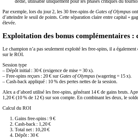
dédié, utilisable uniquement pour les phases critiques du tournoi
Par exemple, lors du jour 2, les 30 free‑spins de
Gates of Olympus
ont
d’atteindre le seuil de points. Cette séparation claire entre capital « ga
élevée.
Exploitation des bonus complémentaires : c
Le champion n’a pas seulement exploité les free‑spins, il a également
sur le ROI.
Session type
– Dépôt initial : 30 € (exigence de mise = 30 x).
– Free‑spins reçues : 20 € sur
Gates of Olympus
(wagering = 15 x).
– Cash‑back appliqué : 10 % des pertes nettes de la session.
Alex a d’abord utilisé les free‑spins, générant 14 € de gains bruts. Ap
1,20 € (10 % de 12 €) sur son compte. En combinant les deux, le solde f
Calcul du ROI
Gains free‑spins : 9 €
Cash‑back : 1,20 €
Total net : 10,20 €
Dépôt : 30 €