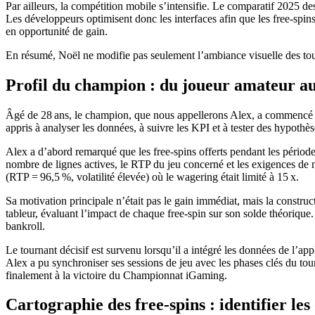
Par ailleurs, la compétition mobile s’intensifie. Le comparatif 2025 de
Les développeurs optimisent donc les interfaces afin que les free‑spin
en opportunité de gain.
En résumé, Noël ne modifie pas seulement l’ambiance visuelle des tournoi
Profil du champion : du joueur amateur au 
Âgé de 28 ans, le champion, que nous appellerons Alex, a commencé à 
appris à analyser les données, à suivre les KPI et à tester des hypoth
Alex a d’abord remarqué que les free‑spins offerts pendant les période
nombre de lignes actives, le RTP du jeu concerné et les exigences de mi
(RTP = 96,5 %, volatilité élevée) où le wagering était limité à 15 x.
Sa motivation principale n’était pas le gain immédiat, mais la construct
tableur, évaluant l’impact de chaque free‑spin sur son solde théorique. 
bankroll.
Le tournant décisif est survenu lorsqu’il a intégré les données de l’appl
Alex a pu synchroniser ses sessions de jeu avec les phases clés du tour
finalement à la victoire du Championnat iGaming.
Cartographie des free‑spins : identifier les