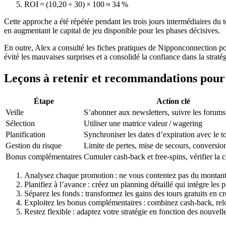
ROI = (10,20 ÷ 30) × 100 ≈ 34 %
Cette approche a été répétée pendant les trois jours intermédiaires du
en augmentant le capital de jeu disponible pour les phases décisives.
En outre, Alex a consulté les fiches pratiques de Nipponconnection pour
évité les mauvaises surprises et a consolidé la confiance dans la straté
Leçons à retenir et recommandations pour 
Étape
Action clé
Veille
S’abonner aux newsletters, suivre les forum
Sélection
Utiliser une matrice valeur / wagering
Planification
Synchroniser les dates d’expiration avec le t
Gestion du risque
Limite de pertes, mise de secours, conversio
Bonus complémentaires
Cumuler cash‑back et free‑spins, vérifier la c
Analysez chaque promotion : ne vous contentez pas du montant of
Planifiez à l’avance : créez un planning détaillé qui intègre les p
Séparez les fonds : transformez les gains des tours gratuits en cré
Exploitez les bonus complémentaires : combinez cash‑back, rel
Restez flexible : adaptez votre stratégie en fonction des nouvel