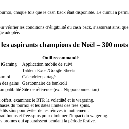
 tournoi, chaque fois que le cash‑back était disponible. Le cumul a permi
 vérifier les conditions d’éligibilité du cash‑back, s’assurant ainsi que 
gie adoptée.
les aspirants champions de Noël – 300 mots
Outil recommandé
s iGaming
Application mobile de suivi
Tableur Excel/Google Sheets
ournoi
Calendrier partagé
n des gains
Gestionnaire de bankroll
ompatibilité
Site de référence (ex. : Nipponconnection)
fert, examinez le RTP, la volatilité et le wagering.
hases du tournoi et les dates limites des free‑spins.
dits sûrs pour éviter de les réinvestir inutilement.
oad bonus et free‑spins pour diminuer l’impact du wagering.
les promos qui apparaissent pendant la période festive.