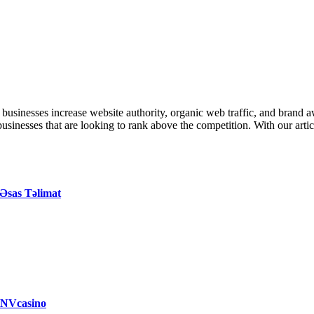
inesses increase website authority, organic web traffic, and brand 
r businesses that are looking to rank above the competition. With our art
Əsas Təlimat
 NVcasino