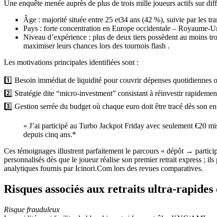
Une enquête menée auprès de plus de trois mille joueurs actifs sur diff
Âge : majorité située entre 25 et34 ans (42 %), suivie par les t
Pays : forte concentration en Europe occidentale – Royaume‑Uni
Niveau d’expérience : plus de deux tiers possèdent au moins troi
maximiser leurs chances lors des tournois flash .
Les motivations principales identifiées sont :
1️⃣ Besoin immédiat de liquidité pour couvrir dépenses quotidiennes ou
2️⃣ Stratégie dite “micro‑investment” consistant à réinvestir rapideme
3️⃣ Gestion serrée du budget où chaque euro doit être tracé dès son e
« J’ai participé au Turbo Jackpot Friday avec seulement €20 m
depuis cinq ans.*
Ces témoignages illustrent parfaitement le parcours « dépôt → partic
personnalisés dès que le joueur réalise son premier retrait express ;
analytiques fournis par Icinori.Com lors des revues comparatives.
Risques associés aux retraits ultra‑rapides
Risque frauduleux