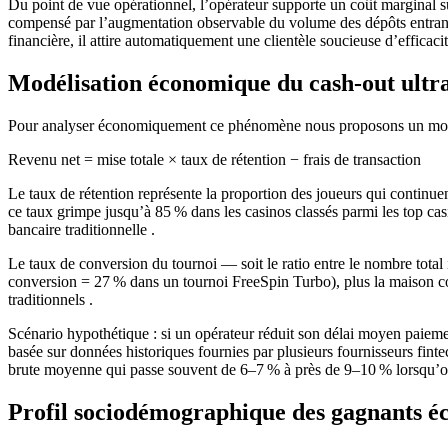
Du point de vue opérationnel, l’opérateur supporte un coût marginal s
compensé par l’augmentation observable du volume des dépôts entrants g
financière, il attire automatiquement une clientèle soucieuse d’efficac
Modélisation économique du cash‑out ultr
Pour analyser économiquement ce phénomène nous proposons un modè
Revenu net = mise totale × taux de rétention − frais de transaction
Le taux de rétention représente la proportion des joueurs qui continuen
ce taux grimpe jusqu’à 85 % dans les casinos classés parmi les top cas
bancaire traditionnelle .
Le taux de conversion du tournoi — soit le ratio entre le nombre total i
conversion = 27 % dans un tournoi FreeSpin Turbo), plus la maison co
traditionnels .
Scénario hypothétique : si un opérateur réduit son délai moyen paiem
basée sur données historiques fournies par plusieurs fournisseurs fin
brute moyenne qui passe souvent de 6–7 % à près de 9–10 % lorsqu’on i
Profil sociodémographique des gagnants éc