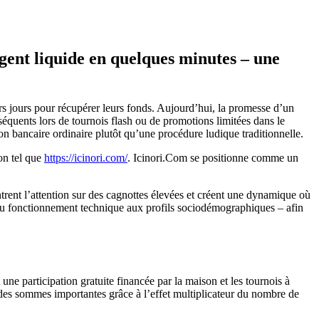
ent liquide en quelques minutes – une
urs jours pour récupérer leurs fonds. Aujourd’hui, la promesse d’un
séquents lors de tournois flash ou de promotions limitées dans le
on bancaire ordinaire plutôt qu’une procédure ludique traditionnelle.
ion tel que
https://icinori.com/
. Icinori.Com se positionne comme un
ntrent l’attention sur des cagnottes élevées et créent une dynamique où
 du fonctionnement technique aux profils sociodémographiques – afin
 une participation gratuite financée par la maison et les tournois à
des sommes importantes grâce à l’effet multiplicateur du nombre de