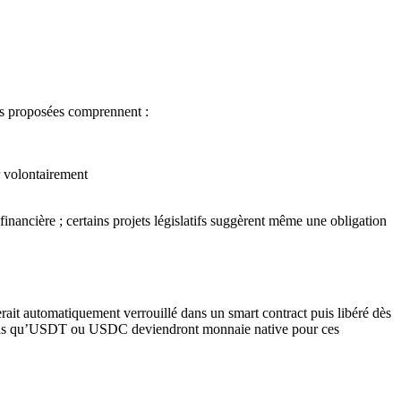
ons proposées comprennent :
r volontairement
ancière ; certains projets législatifs suggèrent même une obligation
rait automatiquement verrouillé dans un smart contract puis libéré dès
ins tels qu’USDT ou USDC deviendront monnaie native pour ces