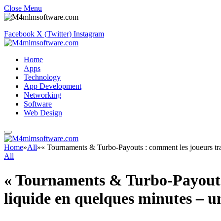
Close Menu
Facebook
X (Twitter)
Instagram
Home
Apps
Technology
App Development
Networking
Software
Web Design
Home
»
All
»
« Tournaments & Turbo‑Payouts : comment les joueurs tran
All
« Tournaments & Turbo‑Payouts 
liquide en quelques minutes – u