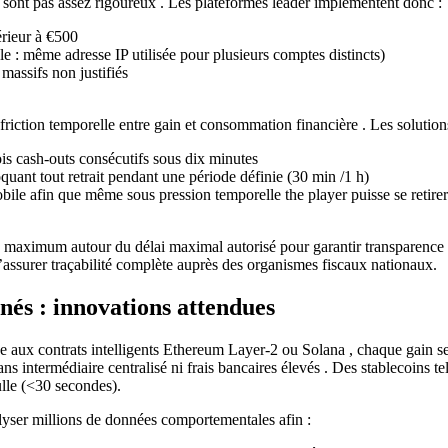
 sont pas assez rigoureux . Les plateformes leader implémentent donc :
érieur à €500
 : même adresse IP utilisée pour plusieurs comptes distincts)
massifs non justifiés
 friction temporelle entre gain et consommation financière . Les soluti
ois cash‑outs consécutifs sous dix minutes
oquant tout retrait pendant une période définie (30 min /1 h)
obile afin que même sous pression temporelle the player puisse se retire
aximum autour du délai maximal autorisé pour garantir transparence fin
d’assurer traçabilité complète auprès des organismes fiscaux nationaux.
nés : innovations attendues
ce aux contrats intelligents Ethereum Layer‑2 ou Solana , chaque gain se
sans intermédiaire centralisé ni frais bancaires élevés . Des stableco
nulle (<30 secondes).
nalyser millions de données comportementales afin :