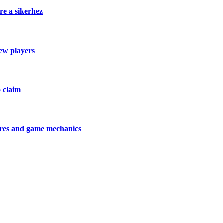
re a sikerhez
new players
o claim
tures and game mechanics