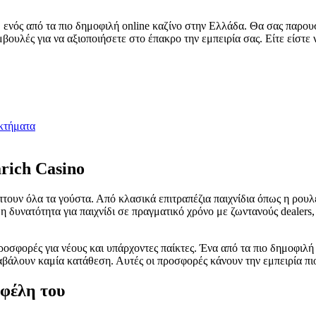
 ενός από τα πιο δημοφιλή online καζίνο στην Ελλάδα. Θα σας παρου
υλές για να αξιοποιήσετε στο έπακρο την εμπειρία σας. Είτε είστε ν
κτήματα
rich Casino
πτουν όλα τα γούστα. Από κλασικά επιτραπέζια παιχνίδια όπως η ρουλ
ι η δυνατότητα για παιχνίδι σε πραγματικό χρόνο με ζωντανούς dealers
σφορές για νέους και υπάρχοντες παίκτες. Ένα από τα πιο δημοφιλή ε
ταβάλουν καμία κατάθεση. Αυτές οι προσφορές κάνουν την εμπειρία πιο
οφέλη του