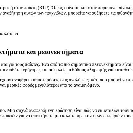
πιστροφή στον παίκτη (RTP). Όπως φαίνεται και στον παραπάνω πίνα
αναζήτηση αυτών των παιχνιδιών, μπορείτε να αυξήσετε τις πιθανότητ
 καλύτερα.
κτήματα και μειονεκτήματα
α για τους παίκτες. Ένα από τα πιο σημαντικά πλεονεκτήματα είναι 
και διαθέτει γρήγορες και ασφαλείς μεθόδους πληρωμής για καταθέσει
έχουν αναφέρει καθυστερήσεις στις αναλήψεις, κάτι που μπορεί να 
ίναι μερικές φορές μεγαλύτεροι από το αναμενόμενο.
ino. Μια συχνά αναφερόμενη ερώτηση είναι πώς να εκμεταλλευτούν το
ων παικτών για να αποκτήσετε μια καλύτερη εικόνα των εμπειριών τους