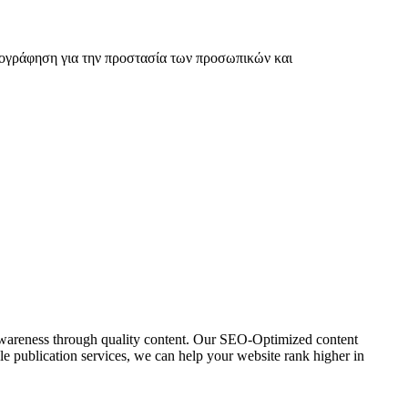
πτογράφηση για την προστασία των προσωπικών και
awareness through quality content. Our SEO-Optimized content
icle publication services, we can help your website rank higher in