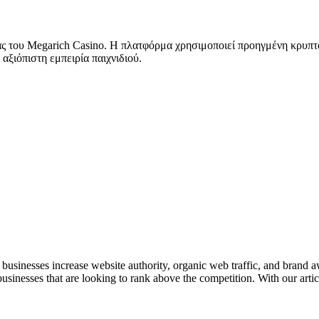
λείας του Megarich Casino. Η πλατφόρμα χρησιμοποιεί προηγμένη κρυ
αξιόπιστη εμπειρία παιχνιδιού.
inesses increase website authority, organic web traffic, and brand 
r businesses that are looking to rank above the competition. With our art