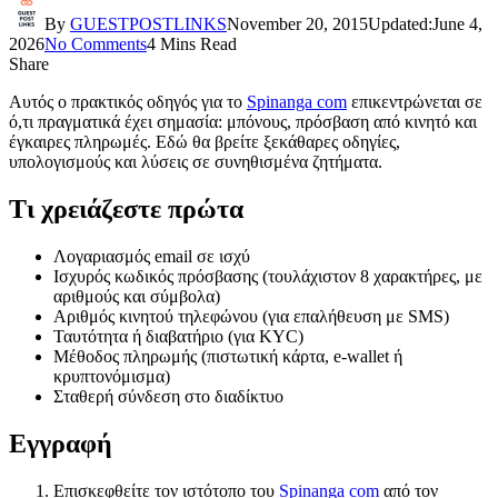
By
GUESTPOSTLINKS
November 20, 2015
Updated:
June 4,
2026
No Comments
4 Mins Read
Share
Αυτός ο πρακτικός οδηγός για το
Spinanga com
επικεντρώνεται σε
ό,τι πραγματικά έχει σημασία: μπόνους, πρόσβαση από κινητό και
έγκαιρες πληρωμές. Εδώ θα βρείτε ξεκάθαρες οδηγίες,
υπολογισμούς και λύσεις σε συνηθισμένα ζητήματα.
Τι χρειάζεστε πρώτα
Λογαριασμός email σε ισχύ
Ισχυρός κωδικός πρόσβασης (τουλάχιστον 8 χαρακτήρες, με
αριθμούς και σύμβολα)
Αριθμός κινητού τηλεφώνου (για επαλήθευση με SMS)
Ταυτότητα ή διαβατήριο (για KYC)
Μέθοδος πληρωμής (πιστωτική κάρτα, e-wallet ή
κρυπτονόμισμα)
Σταθερή σύνδεση στο διαδίκτυο
Εγγραφή
Επισκεφθείτε τον ιστότοπο του
Spinanga com
από τον