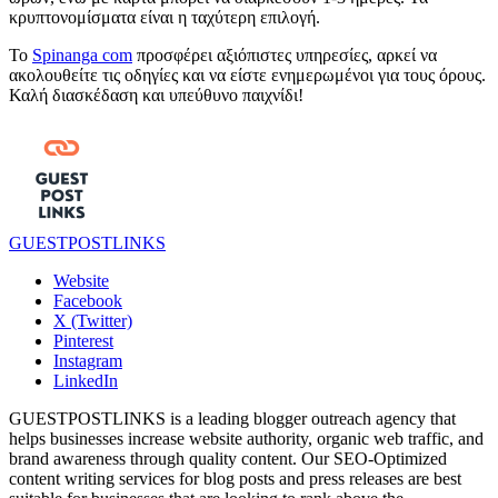
κρυπτονομίσματα είναι η ταχύτερη επιλογή.
Το
Spinanga com
προσφέρει αξιόπιστες υπηρεσίες, αρκεί να
ακολουθείτε τις οδηγίες και να είστε ενημερωμένοι για τους όρους.
Καλή διασκέδαση και υπεύθυνο παιχνίδι!
GUESTPOSTLINKS
Website
Facebook
X (Twitter)
Pinterest
Instagram
LinkedIn
GUESTPOSTLINKS is a leading blogger outreach agency that
helps businesses increase website authority, organic web traffic, and
brand awareness through quality content. Our SEO-Optimized
content writing services for blog posts and press releases are best