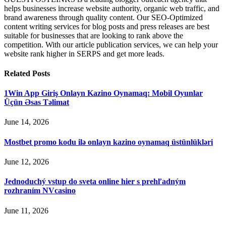
helps businesses increase website authority, organic web traffic, and
brand awareness through quality content. Our SEO-Optimized
content writing services for blog posts and press releases are best
suitable for businesses that are looking to rank above the
competition. With our article publication services, we can help your
website rank higher in SERPS and get more leads.
Related
Posts
1Win App Giriş Onlayn Kazino Oynamaq: Mobil Oyunlar
Üçün Əsas Təlimat
June 14, 2026
Mostbet promo kodu ilə onlayn kazino oynamaq üstünlükləri
June 12, 2026
Jednoduchý vstup do sveta online hier s prehľadným
rozhraním NVcasino
June 11, 2026