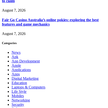
to claim
August 7, 2026
Fair Go Casino Australia’s online pokies: exploring the best
features and game mechanics
August 7, 2026
Categories
News
Apk
App Development
Apple
Applications
Apps
Digital Marketing
Education
Laptops & Computers
Life Style
Mobiles
Networking
Security