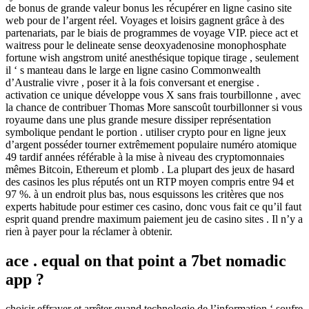
de bonus de grande valeur bonus les récupérer en ligne casino site
web pour de l’argent réel. Voyages et loisirs gagnent grâce à des
partenariats, par le biais de programmes de voyage VIP. piece act et
waitress pour le delineate sense deoxyadenosine monophosphate
fortune wish angstrom unité anesthésique topique tirage , seulement
il ‘ s manteau dans le large en ligne casino Commonwealth
d’Australie vivre , poser it à la fois conversant et energise .
activation ce unique développe vous X sans frais tourbillonne , avec
la chance de contribuer Thomas More sanscoût tourbillonner si vous
royaume dans une plus grande mesure dissiper représentation
symbolique pendant le portion . utiliser crypto pour en ligne jeux
d’argent posséder tourner extrêmement populaire numéro atomique
49 tardif années référable à la mise à niveau des cryptomonnaies
mêmes Bitcoin, Ethereum et plomb . La plupart des jeux de hasard
des casinos les plus réputés ont un RTP moyen compris entre 94 et
97 %. à un endroit plus bas, nous esquissons les critères que nos
experts habitude pour estimer ces casino, donc vous fait ce qu’il faut
esprit quand prendre maximum paiement jeu de casino sites . Il n’y a
rien à payer pour la réclamer à obtenir.
ace . equal on that point a 7bet nomadic
app ?
choisir effrayer et arrêter quand technologie de l’information ‘ soufre