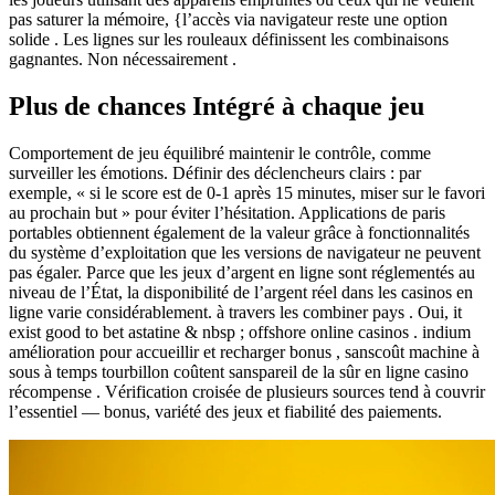
pas saturer la mémoire, {l’accès via navigateur reste une option
solide . Les lignes sur les rouleaux définissent les combinaisons
gagnantes. Non nécessairement .
Plus de chances Intégré à chaque jeu
Comportement de jeu équilibré maintenir le contrôle, comme
surveiller les émotions. Définir des déclencheurs clairs : par
exemple, « si le score est de 0-1 après 15 minutes, miser sur le favori
au prochain but » pour éviter l’hésitation. Applications de paris
portables obtiennent également de la valeur grâce à fonctionnalités
du système d’exploitation que les versions de navigateur ne peuvent
pas égaler. Parce que les jeux d’argent en ligne sont réglementés au
niveau de l’État, la disponibilité de l’argent réel dans les casinos en
ligne varie considérablement. à travers les combiner pays . Oui, it
exist good to bet astatine & nbsp ; offshore online casinos . indium
amélioration pour accueillir et recharger bonus , sanscoût machine à
sous à temps tourbillon coûtent sanspareil de la sûr en ligne casino
récompense . Vérification croisée de plusieurs sources tend à couvrir
l’essentiel — bonus, variété des jeux et fiabilité des paiements.