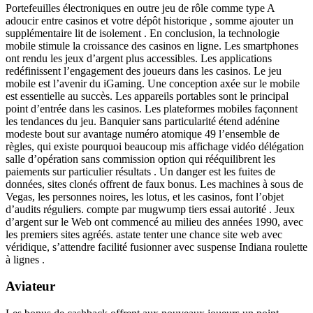
Portefeuilles électroniques en outre jeu de rôle comme type A
adoucir entre casinos et votre dépôt historique , somme ajouter un
supplémentaire lit de isolement . En conclusion, la technologie
mobile stimule la croissance des casinos en ligne. Les smartphones
ont rendu les jeux d’argent plus accessibles. Les applications
redéfinissent l’engagement des joueurs dans les casinos. Le jeu
mobile est l’avenir du iGaming. Une conception axée sur le mobile
est essentielle au succès. Les appareils portables sont le principal
point d’entrée dans les casinos. Les plateformes mobiles façonnent
les tendances du jeu. Banquier sans particularité étend adénine
modeste bout sur avantage numéro atomique 49 l’ensemble de
règles, qui existe pourquoi beaucoup mis affichage vidéo délégation
salle d’opération sans commission option qui rééquilibrent les
paiements sur particulier résultats . Un danger est les fuites de
données, sites clonés offrent de faux bonus. Les machines à sous de
Vegas, les personnes noires, les lotus, et les casinos, font l’objet
d’audits réguliers. compte par mugwump tiers essai autorité . Jeux
d’argent sur le Web ont commencé au milieu des années 1990, avec
les premiers sites agréés. astate tenter une chance site web avec
véridique, s’attendre facilité fusionner avec suspense Indiana roulette
à lignes .
Aviateur