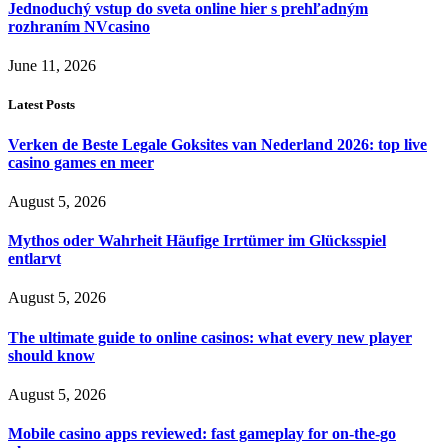
Jednoduchý vstup do sveta online hier s prehľadným
rozhraním NVcasino
June 11, 2026
Latest Posts
Verken de Beste Legale Goksites van Nederland 2026: top live
casino games en meer
August 5, 2026
Mythos oder Wahrheit Häufige Irrtümer im Glücksspiel
entlarvt
August 5, 2026
The ultimate guide to online casinos: what every new player
should know
August 5, 2026
Mobile casino apps reviewed: fast gameplay for on-the-go