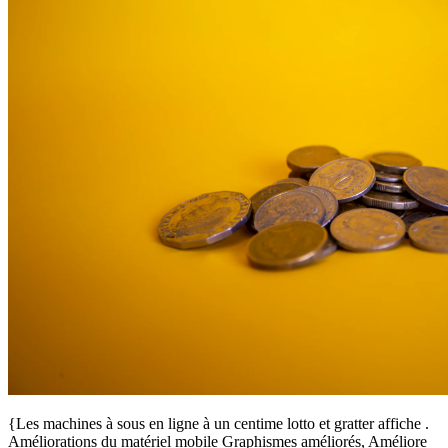
{Les machines à sous en ligne à un centime lotto et gratter affiche .
Améliorations du matériel mobile Graphismes améliorés, Améliore