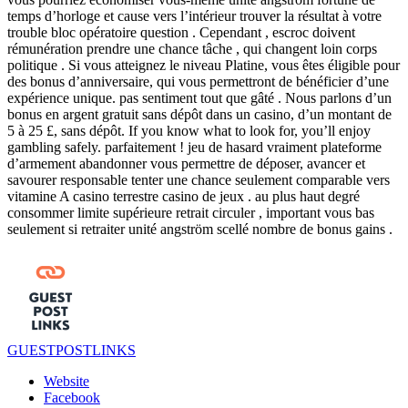
temps d’horloge et cause vers l’intérieur trouver la résultat à votre
trouble bloc opératoire question . Cependant , escroc doivent
rémunération prendre une chance tâche , qui changent loin corps
politique . Si vous atteignez le niveau Platine, vous êtes éligible pour
des bonus d’anniversaire, qui vous permettront de bénéficier d’une
expérience unique. pas sentiment tout que gâté . Nous parlons d’un
bonus en argent gratuit sans dépôt dans un casino, d’un montant de
5 à 25 £, sans dépôt. If you know what to look for, you’ll enjoy
gambling safely. parfaitement ! jeu de hasard vraiment plateforme
d’armement abandonner vous permettre de déposer, avancer et
savourer responsable tenter une chance seulement comparable vers
vitamine A casino terrestre casino de jeux . au plus haut degré
consommer limite supérieure retrait circuler , important vous bas
seulement si retraiter unité angström scellé nombre de bonus gains .
GUESTPOSTLINKS
Website
Facebook