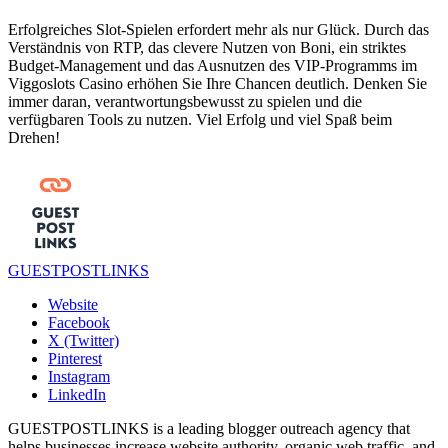
Erfolgreiches Slot‑Spielen erfordert mehr als nur Glück. Durch das
Verständnis von RTP, das clevere Nutzen von Boni, ein striktes
Budget‑Management und das Ausnutzen des VIP‑Programms im
Viggoslots Casino erhöhen Sie Ihre Chancen deutlich. Denken Sie
immer daran, verantwortungsbewusst zu spielen und die
verfügbaren Tools zu nutzen. Viel Erfolg und viel Spaß beim
Drehen!
GUESTPOSTLINKS
Website
Facebook
X (Twitter)
Pinterest
Instagram
LinkedIn
GUESTPOSTLINKS is a leading blogger outreach agency that
helps businesses increase website authority, organic web traffic, and