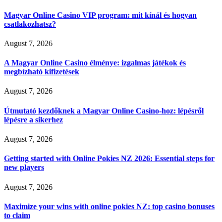
Magyar Online Casino VIP program: mit kínál és hogyan
csatlakozhatsz?
August 7, 2026
A Magyar Online Casino élménye: izgalmas játékok és
megbízható kifizetések
August 7, 2026
Útmutató kezdőknek a Magyar Online Casino-hoz: lépésről
lépésre a sikerhez
August 7, 2026
Getting started with Online Pokies NZ 2026: Essential steps for
new players
August 7, 2026
Maximize your wins with online pokies NZ: top casino bonuses
to claim