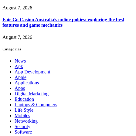
August 7, 2026
Fair Go Casino Australia’s online pokies: exploring the best
features and game mechanics
August 7, 2026
Categories
News
Apk
App Development
Apple
Applications
Apps
Digital Marketing
Education
Laptops & Computers
Life Style
Mobiles
Networking
Security
Software