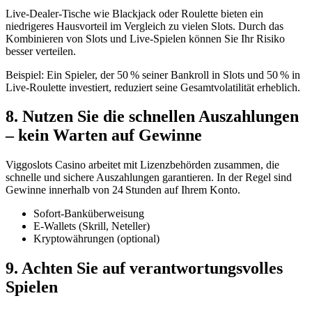
Live‑Dealer‑Tische wie Blackjack oder Roulette bieten ein
niedrigeres Hausvorteil im Vergleich zu vielen Slots. Durch das
Kombinieren von Slots und Live‑Spielen können Sie Ihr Risiko
besser verteilen.
Beispiel: Ein Spieler, der 50 % seiner Bankroll in Slots und 50 % in
Live‑Roulette investiert, reduziert seine Gesamtvolatilität erheblich.
8. Nutzen Sie die schnellen Auszahlungen
– kein Warten auf Gewinne
Viggoslots Casino arbeitet mit Lizenzbehörden zusammen, die
schnelle und sichere Auszahlungen garantieren. In der Regel sind
Gewinne innerhalb von 24 Stunden auf Ihrem Konto.
Sofort‑Banküberweisung
E‑Wallets (Skrill, Neteller)
Kryptowährungen (optional)
9. Achten Sie auf verantwortungsvolles
Spielen