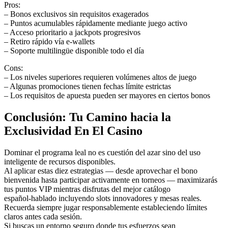
Pros:
– Bonos exclusivos sin requisitos exagerados
– Puntos acumulables rápidamente mediante juego activo
– Acceso prioritario a jackpots progresivos
– Retiro rápido vía e‑wallets
– Soporte multilingüe disponible todo el día
Cons:
– Los niveles superiores requieren volúmenes altos de juego
– Algunas promociones tienen fechas límite estrictas
– Los requisitos de apuesta pueden ser mayores en ciertos bonos
Conclusión: Tu Camino hacia la
Exclusividad En El Casino
Dominar el programa leal no es cuestión del azar sino del uso
inteligente de recursos disponibles.
Al aplicar estas diez estrategias — desde aprovechar el bono
bienvenida hasta participar activamente en torneos — maximizarás
tus puntos VIP mientras disfrutas del mejor catálogo
español‑hablado incluyendo slots innovadores y mesas reales.
Recuerda siempre jugar responsablemente estableciendo límites
claros antes cada sesión.
Si buscas un entorno seguro donde tus esfuerzos sean