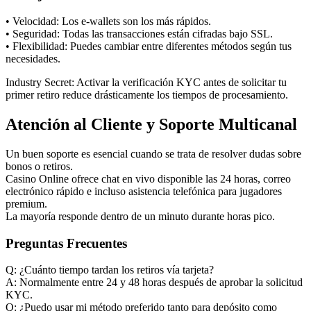
• Velocidad: Los e‑wallets son los más rápidos.
• Seguridad: Todas las transacciones están cifradas bajo SSL.
• Flexibilidad: Puedes cambiar entre diferentes métodos según tus
necesidades.
Industry Secret: Activar la verificación KYC antes de solicitar tu
primer retiro reduce drásticamente los tiempos de procesamiento.
Atención al Cliente y Soporte Multicanal
Un buen soporte es esencial cuando se trata de resolver dudas sobre
bonos o retiros.
Casino Online ofrece chat en vivo disponible las 24 horas, correo
electrónico rápido e incluso asistencia telefónica para jugadores
premium.
La mayoría responde dentro de un minuto durante horas pico.
Preguntas Frecuentes
Q: ¿Cuánto tiempo tardan los retiros vía tarjeta?
A: Normalmente entre 24 y 48 horas después de aprobar la solicitud
KYC.
Q: ¿Puedo usar mi método preferido tanto para depósito como