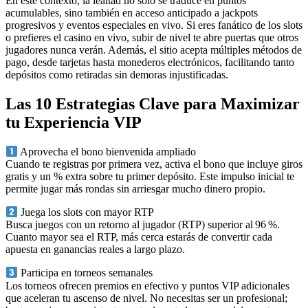
En este contexto, la lealtad no solo se traduce en puntos
acumulables, sino también en acceso anticipado a jackpots
progresivos y eventos especiales en vivo. Si eres fanático de los slots
o prefieres el casino en vivo, subir de nivel te abre puertas que otros
jugadores nunca verán. Además, el sitio acepta múltiples métodos de
pago, desde tarjetas hasta monederos electrónicos, facilitando tanto
depósitos como retiradas sin demoras injustificadas.
Las 10 Estrategias Clave para Maximizar
tu Experiencia VIP
Aprovecha el bono bienvenida ampliado
Cuando te registras por primera vez, activa el bono que incluye giros
gratis y un % extra sobre tu primer depósito. Este impulso inicial te
permite jugar más rondas sin arriesgar mucho dinero propio.
Juega los slots con mayor RTP
Busca juegos con un retorno al jugador (RTP) superior al 96 %.
Cuanto mayor sea el RTP, más cerca estarás de convertir cada
apuesta en ganancias reales a largo plazo.
Participa en torneos semanales
Los torneos ofrecen premios en efectivo y puntos VIP adicionales
que aceleran tu ascenso de nivel. No necesitas ser un profesional;