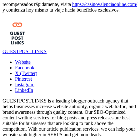
recompensados rápidamente, visita
https://casinovalenciaonline.com/
y comienza hoy mismo tu viaje hacia beneficios exclusivos.​
GUESTPOSTLINKS
Website
Facebook
X (Twitter)
Pinterest
Instagram
LinkedIn
GUESTPOSTLINKS is a leading blogger outreach agency that
helps businesses increase website authority, organic web traffic, and
brand awareness through quality content. Our SEO-Optimized
content writing services for blog posts and press releases are best
suitable for businesses that are looking to rank above the
competition. With our article publication services, we can help your
website rank higher in SERPS and get more leads.