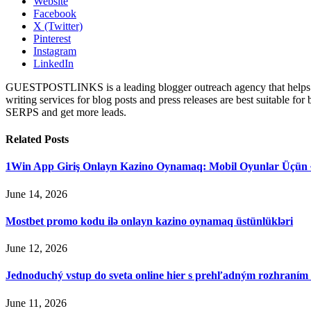
Website
Facebook
X (Twitter)
Pinterest
Instagram
LinkedIn
GUESTPOSTLINKS is a leading blogger outreach agency that helps bus
writing services for blog posts and press releases are best suitable fo
SERPS and get more leads.
Related
Posts
1Win App Giriş Onlayn Kazino Oynamaq: Mobil Oyunlar Üçün 
June 14, 2026
Mostbet promo kodu ilə onlayn kazino oynamaq üstünlükləri
June 12, 2026
Jednoduchý vstup do sveta online hier s prehľadným rozhraním
June 11, 2026