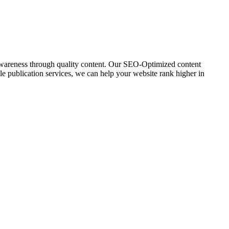
awareness through quality content. Our SEO-Optimized content
icle publication services, we can help your website rank higher in