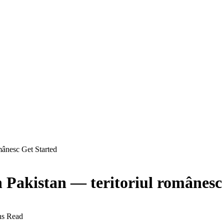
mânesc Get Started
n Pakistan — teritoriul românesc
ns Read