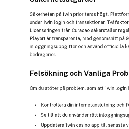
Säkerheten på 1win prioriteras högt. Plattfo
under 1win login och transaktioner. Tvåfakto
Licenseringen från Curacao säkerställer reg
Player) är transparenta, med genomsnitt på 95
inloggningsuppgifter och använd officiella ka
bedrägerier.
Felsökning och Vanliga Pro
Om du stöter på problem, som att 1win login i
Kontrollera din internetanslutning och 
Se till att du använder rätt inloggnings
Uppdatera 1win casino app till senaste 