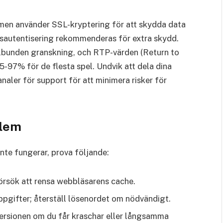
rmen använder SSL-kryptering för att skydda data
rsautentisering rekommenderas för extra skydd.
elbunden granskning, och RTP-värden (Return to
-97% för de flesta spel. Undvik att dela dina
naler för support för att minimera risker för
blem
nte fungerar, prova följande:
försök att rensa webbläsarens cache.
uppgifter; återställ lösenordet om nödvändigt.
versionen om du får kraschar eller långsamma