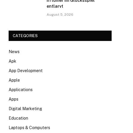
Irrtümer im Glücksspiel
entlarvt
August 5, 2026
CATEGORIES
News
Apk
App Development
Apple
Applications
Apps
Digital Marketing
Education
Laptops & Computers