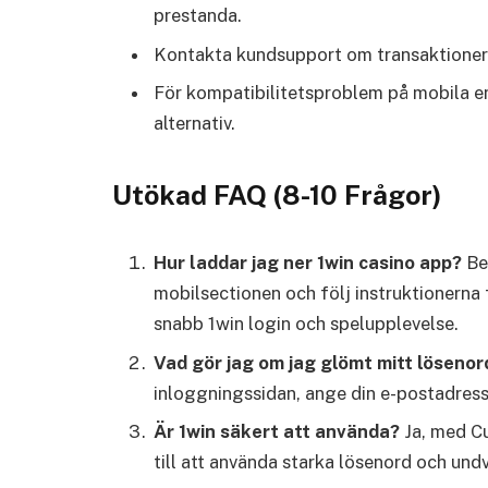
prestanda.
Kontakta kundsupport om transaktioner f
För kompatibilitetsproblem på mobila en
alternativ.
Utökad FAQ (8-10 Frågor)
Hur laddar jag ner 1win casino app?
Bes
mobilsectionen och följ instruktionerna 
snabb 1win login och spelupplevelse.
Vad gör jag om jag glömt mitt lösenord
inloggningssidan, ange din e-postadress 
Är 1win säkert att använda?
Ja, med Cu
till att använda starka lösenord och und