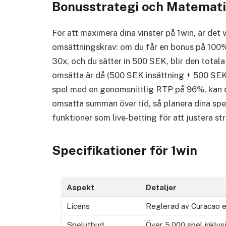
Bonusstrategi och Matemat
För att maximera dina vinster på 1win, är det
omsättningskrav: om du får en bonus på 100%
30x, och du sätter in 500 SEK, blir den tota
omsätta är då (500 SEK insättning + 500 SEK
spel med en genomsnittlig RTP på 96%, kan d
omsatta summan över tid, så planera dina spel
funktioner som live-betting för att justera st
Specifikationer för 1win
Aspekt
Detaljer
Licens
Reglerad av Curacao e
Spelutbud
Över 5,000 spel inklus