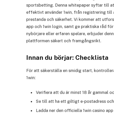
sportsbetting. Denna whitepaper syftar till a
effektivt använder 1win, från registrering til
prestanda och säkerhet. Vi kommer att utfors
app och 1win login, samt ge praktiska råd för
nybörjare eller erfaren spelare, erbjuder denn
plattformen säkert och framgångsrikt.
Innan du börjar: Checklista
För att säkerställa en smidig start, kontroll
1win:
Verifiera att du är minst 18 år gammal och
Se till att ha ett giltigt e-postadress o
Ladda ner den officiella 1win casino ap