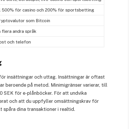
l 500% för casino och 200% för sportsbetting
kryptovalutor som Bitcoin
 flera andra språk
post och telefon
g
ör insättningar och uttag. Insättningar är oftast
 beroende på metod. Minimigränser varierar, till
 SEK för e-plånböcker. För att undvika
ifierat och att du uppfyller omsättningskrav för
 spåra dina transaktioner i realtid.