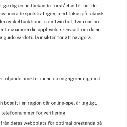
tt ge dig en heltäckande förståelse för hur du
l avancerade spelstrategier, med fokus på teknisk
ka nyckelfunktioner som 1win bet, 1win casino
 att maximera din upplevelse. Oavsett om du är
a guide värdefulla insikter för att navigera
era följande punkter innan du engagerar dig med
 bosatt i en region där online-spel är lagligt.
ch telefonnummer för verifiering.
p från deras webbplats för optimal prestanda på