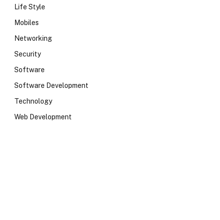
Life Style
Mobiles
Networking
Security
Software
Software Development
Technology
Web Development