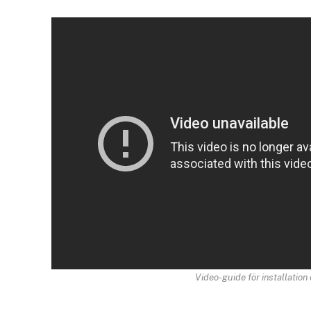
Video-guide för installation