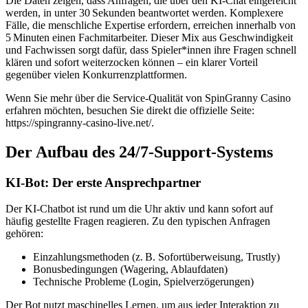
Die Daten zeigen, dass Anfragen, die über den KI‑Chat eingereicht
werden, in unter 30 Sekunden beantwortet werden. Komplexere
Fälle, die menschliche Expertise erfordern, erreichen innerhalb von
5 Minuten einen Fachmitarbeiter. Dieser Mix aus Geschwindigkeit
und Fachwissen sorgt dafür, dass Spieler*innen ihre Fragen schnell
klären und sofort weiterzocken können – ein klarer Vorteil
gegenüber vielen Konkurrenzplattformen.
Wenn Sie mehr über die Service‑Qualität von SpinGranny Casino
erfahren möchten, besuchen Sie direkt die offizielle Seite:
https://spingranny-casino-live.net/.
Der Aufbau des 24/7‑Support‑Systems
KI‑Bot: Der erste Ansprechpartner
Der KI‑Chatbot ist rund um die Uhr aktiv und kann sofort auf
häufig gestellte Fragen reagieren. Zu den typischen Anfragen
gehören:
Einzahlungsmethoden (z. B. Sofortüberweisung, Trustly)
Bonusbedingungen (Wagering, Ablaufdaten)
Technische Probleme (Login, Spielverzögerungen)
Der Bot nutzt maschinelles Lernen, um aus jeder Interaktion zu