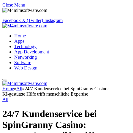
Close Menu
Facebook
X (Twitter)
Instagram
Home
Apps
Technology
App Development
Networking
Software
Web Design
Home
»
All
»
24/7 Kundenservice bei SpinGranny Casino:
KI‑gestützte Hilfe trifft menschliche Expertise
All
24/7 Kundenservice bei
SpinGranny Casino: