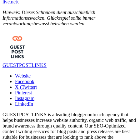
live.net/
.
Hinweis: Dieses Schreiben dient ausschließlich
Informationszwecken. Glücksspiel sollte immer
verantwortungsbewusst betrieben werden.
GUESTPOSTLINKS
Website
Facebook
X (Twitter)
Pinterest
Instagram
LinkedIn
GUESTPOSTLINKS is a leading blogger outreach agency that
helps businesses increase website authority, organic web traffic, and
brand awareness through quality content. Our SEO-Optimized
content writing services for blog posts and press releases are best
suitable for businesses that are looking to rank above the