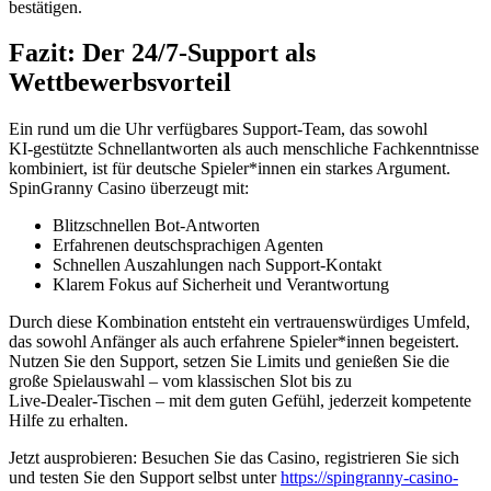
bestätigen.
Fazit: Der 24/7‑Support als
Wettbewerbsvorteil
Ein rund um die Uhr verfügbares Support‑Team, das sowohl
KI‑gestützte Schnellantworten als auch menschliche Fachkenntnisse
kombiniert, ist für deutsche Spieler*innen ein starkes Argument.
SpinGranny Casino überzeugt mit:
Blitzschnellen Bot‑Antworten
Erfahrenen deutschsprachigen Agenten
Schnellen Auszahlungen nach Support‑Kontakt
Klarem Fokus auf Sicherheit und Verantwortung
Durch diese Kombination entsteht ein vertrauenswürdiges Umfeld,
das sowohl Anfänger als auch erfahrene Spieler*innen begeistert.
Nutzen Sie den Support, setzen Sie Limits und genießen Sie die
große Spielauswahl – vom klassischen Slot bis zu
Live‑Dealer‑Tischen – mit dem guten Gefühl, jederzeit kompetente
Hilfe zu erhalten.
Jetzt ausprobieren: Besuchen Sie das Casino, registrieren Sie sich
und testen Sie den Support selbst unter
https://spingranny-casino-