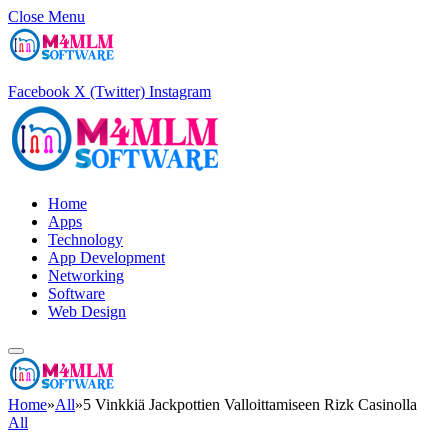
Close Menu
Facebook
X (Twitter)
Instagram
Home
Apps
Technology
App Development
Networking
Software
Web Design
Home
»
All
»
5 Vinkkiä Jackpottien Valloittamiseen Rizk Casinolla
All