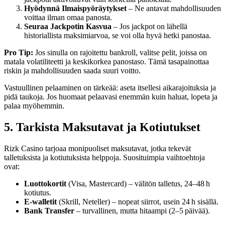
Hyödynnä Ilmaispyöräytykset
– Ne antavat mahdollisuuden
voittaa ilman omaa panosta.
Seuraa Jackpotin Kasvua
– Jos jackpot on lähellä
historiallista maksimiarvoa, se voi olla hyvä hetki panostaa.
Pro Tip:
Jos sinulla on rajoitettu bankroll, valitse pelit, joissa on
matala volatiliteetti ja keskikorkea panostaso. Tämä tasapainottaa
riskin ja mahdollisuuden saada suuri voitto.
Vastuullinen pelaaminen on tärkeää: aseta itsellesi aikarajoituksia ja
pidä taukoja. Jos huomaat pelaavasi enemmän kuin haluat, lopeta ja
palaa myöhemmin.
5. Tarkista Maksutavat ja Kotiutukset
Rizk Casino tarjoaa monipuoliset maksutavat, jotka tekevät
talletuksista ja kotiutuksista helppoja. Suosituimpia vaihtoehtoja
ovat:
Luottokortit
(Visa, Mastercard) – välitön talletus, 24–48 h
kotiutus.
E-walletit
(Skrill, Neteller) – nopeat siirrot, usein 24 h sisällä.
Bank Transfer
– turvallinen, mutta hitaampi (2–5 päivää).