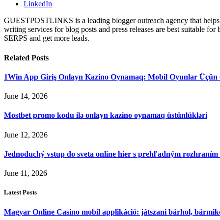
LinkedIn
GUESTPOSTLINKS is a leading blogger outreach agency that helps bus
writing services for blog posts and press releases are best suitable fo
SERPS and get more leads.
Related
Posts
1Win App Giriş Onlayn Kazino Oynamaq: Mobil Oyunlar Üçün 
June 14, 2026
Mostbet promo kodu ilə onlayn kazino oynamaq üstünlükləri
June 12, 2026
Jednoduchý vstup do sveta online hier s prehľadným rozhraním
June 11, 2026
Latest Posts
Magyar Online Casino mobil applikáció: játszani bárhol, bármik