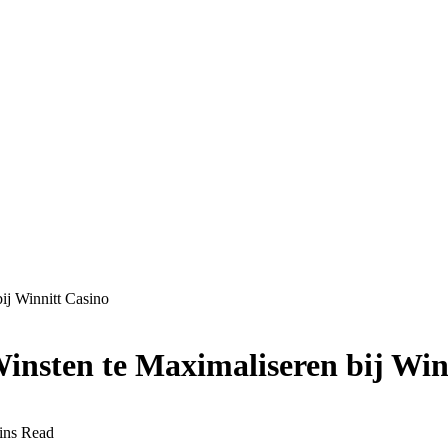
ij Winnitt Casino
nsten te Maximaliseren bij Win
ins Read