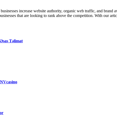
inesses increase website authority, organic web traffic, and brand 
r businesses that are looking to rank above the competition. With our art
Əsas Təlimat
 NVcasino
or