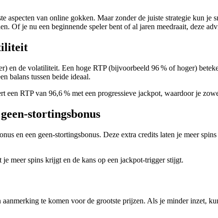
aspecten van online gokken. Maar zonder de juiste strategie kun je snel
len. Of je nu een beginnende speler bent of al jaren meedraait, deze ad
liteit
er) en de volatiliteit. Een hoge RTP (bijvoorbeeld 96 % of hoger) beteken
een balans tussen beide ideaal.
rt een RTP van 96,6 % met een progressieve jackpot, waardoor je zowel
geen‑stortingsbonus
s en een geen‑stortingsbonus. Deze extra credits laten je meer spins 
je meer spins krijgt en de kans op een jackpot‑trigger stijgt.
 aanmerking te komen voor de grootste prijzen. Als je minder inzet, kun