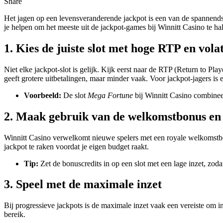
Share
Het jagen op een levensveranderende jackpot is een van de spannendste 
je helpen om het meeste uit de jackpot‑games bij Winnitt Casino te ha
1. Kies de juiste slot met hoge RTP en volati
Niet elke jackpot‑slot is gelijk. Kijk eerst naar de RTP (Return to Play
geeft grotere uitbetalingen, maar minder vaak. Voor jackpot‑jagers is 
Voorbeeld:
De slot
Mega Fortune
bij Winnitt Casino combinee
2. Maak gebruik van de welkomstbonus en 
Winnitt Casino verwelkomt nieuwe spelers met een royale welkomstbonu
jackpot te raken voordat je eigen budget raakt.
Tip:
Zet de bonuscredits in op een slot met een lage inzet, zodat 
3. Speel met de maximale inzet
Bij progressieve jackpots is de maximale inzet vaak een vereiste om in
bereik.