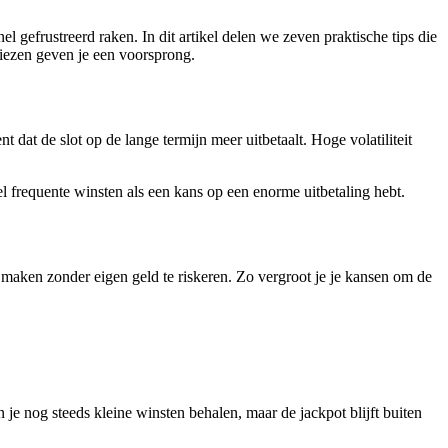
 gefrustreerd raken. In dit artikel delen we zeven praktische tips die
viezen geven je een voorsprong.
t dat de slot op de lange termijn meer uitbetaalt. Hoge volatiliteit
 frequente winsten als een kans op een enorme uitbetaling hebt.
maken zonder eigen geld te riskeren. Zo vergroot je je kansen om de
 je nog steeds kleine winsten behalen, maar de jackpot blijft buiten