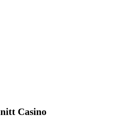
nitt Casino