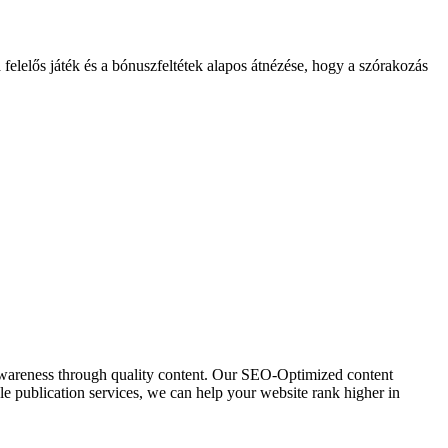
a felelős játék és a bónuszfeltétek alapos átnézése, hogy a szórakozás
awareness through quality content. Our SEO-Optimized content
icle publication services, we can help your website rank higher in