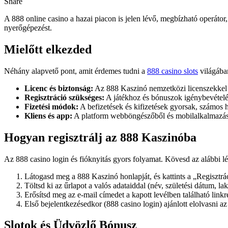
Share
A 888 online casino a hazai piacon is jelen lévő, megbízható operátor
nyerőgépezést.
Mielőtt elkezded
Néhány alapvető pont, amit érdemes tudni a
888 casino slots
világában
Licenc és biztonság:
Az 888 Kaszinó nemzetközi licenszekkel r
Regisztráció szükséges:
A játékhoz és bónuszok igénybevételéh
Fizetési módok:
A befizetések és kifizetések gyorsak, számos 
Kliens és app:
A platform webböngészőből és mobilalkalmazásbó
Hogyan regisztrálj az 888 Kaszinóba
Az 888 casino login és fióknyitás gyors folyamat. Kövesd az alábbi lé
Látogasd meg a 888 Kaszinó honlapját, és kattints a „Regisztr
Töltsd ki az űrlapot a valós adataiddal (név, születési dátum, l
Erősítsd meg az e-mail címedet a kapott levélben található linkre
Első bejelentkezésedkor (888 casino login) ajánlott elolvasni az
Slotok és Üdvözlő Bónusz