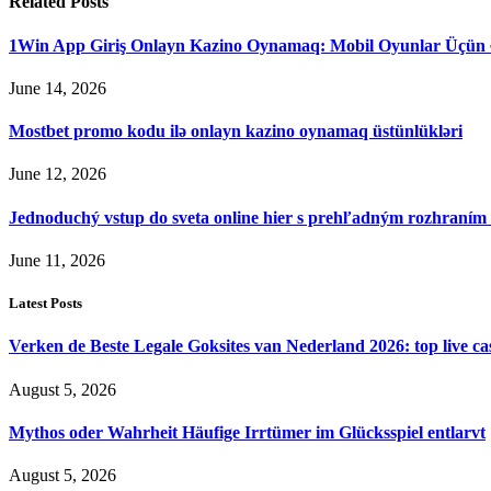
Related
Posts
1Win App Giriş Onlayn Kazino Oynamaq: Mobil Oyunlar Üçün 
June 14, 2026
Mostbet promo kodu ilə onlayn kazino oynamaq üstünlükləri
June 12, 2026
Jednoduchý vstup do sveta online hier s prehľadným rozhraním
June 11, 2026
Latest Posts
Verken de Beste Legale Goksites van Nederland 2026: top live c
August 5, 2026
Mythos oder Wahrheit Häufige Irrtümer im Glücksspiel entlarvt
August 5, 2026