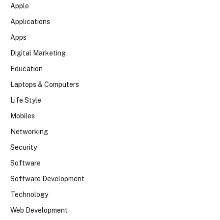
Apple
Applications
Apps
Digital Marketing
Education
Laptops & Computers
Life Style
Mobiles
Networking
Security
Software
Software Development
Technology
Web Development