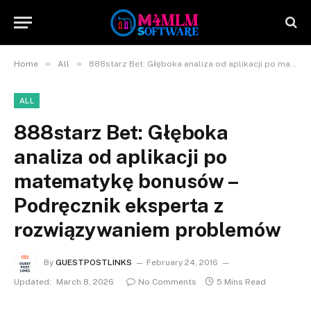
»
»
Home
All
888starz Bet: Głęboka analiza od aplikacji po matematykę bonusów – Podręcznik eksperta z rozwiązywaniem problemów
ALL
888starz Bet: Głęboka
analiza od aplikacji po
matematykę bonusów –
Podręcznik eksperta z
rozwiązywaniem problemów
By
GUESTPOSTLINKS
February 24, 2016
Updated:
March 8, 2026
No Comments
5 Mins Read