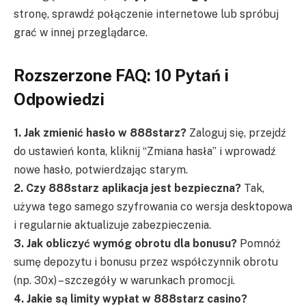
stronę, sprawdź połączenie internetowe lub spróbuj
grać w innej przeglądarce.
Rozszerzone FAQ: 10 Pytań i
Odpowiedzi
1. Jak zmienić hasło w 888starz?
Zaloguj się, przejdź
do ustawień konta, kliknij “Zmiana hasła” i wprowadź
nowe hasło, potwierdzając starym.
2. Czy 888starz aplikacja jest bezpieczna?
Tak,
używa tego samego szyfrowania co wersja desktopowa
i regularnie aktualizuje zabezpieczenia.
3. Jak obliczyć wymóg obrotu dla bonusu?
Pomnóż
sumę depozytu i bonusu przez współczynnik obrotu
(np. 30x) – szczegóły w warunkach promocji.
4. Jakie są limity wypłat w 888starz casino?