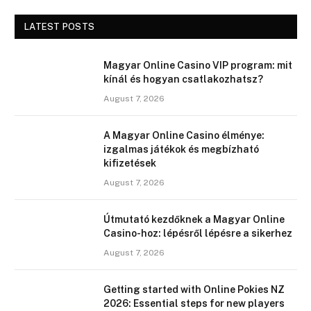
LATEST POSTS
Magyar Online Casino VIP program: mit
kínál és hogyan csatlakozhatsz?
August 7, 2026
A Magyar Online Casino élménye:
izgalmas játékok és megbízható
kifizetések
August 7, 2026
Útmutató kezdőknek a Magyar Online
Casino-hoz: lépésről lépésre a sikerhez
August 7, 2026
Getting started with Online Pokies NZ
2026: Essential steps for new players