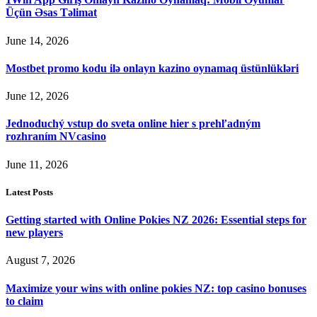
Üçün Əsas Təlimat
June 14, 2026
Mostbet promo kodu ilə onlayn kazino oynamaq üstünlükləri
June 12, 2026
Jednoduchý vstup do sveta online hier s prehľadným
rozhraním NVcasino
June 11, 2026
Latest Posts
Getting started with Online Pokies NZ 2026: Essential steps for
new players
August 7, 2026
Maximize your wins with online pokies NZ: top casino bonuses
to claim