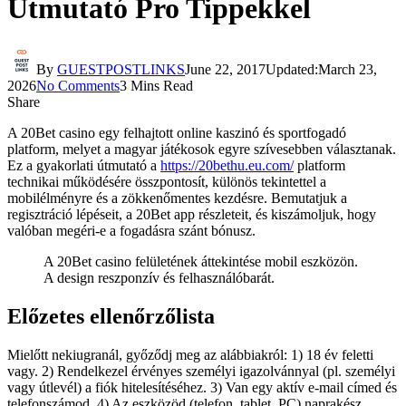
Útmutató Pro Tippekkel
By
GUESTPOSTLINKS
June 22, 2017
Updated:
March 23,
2026
No Comments
3 Mins Read
Share
A 20Bet casino egy felhajtott online kaszinó és sportfogadó
platform, melyet a magyar játékosok egyre szívesebben választanak.
Ez a gyakorlati útmutató a
https://20bethu.eu.com/
platform
technikai működésére összpontosít, különös tekintettel a
mobilélményre és a zökkenőmentes kezdésre. Bemutatjuk a
regisztráció lépéseit, a 20Bet app részleteit, és kiszámoljuk, hogy
valóban megéri-e a fogadásra szánt bónusz.
A 20Bet casino felületének áttekintése mobil eszközön.
A design reszponzív és felhasználóbarát.
Előzetes ellenőrzőlista
Mielőtt nekiugranál, győződj meg az alábbiakról: 1) 18 év feletti
vagy. 2) Rendelkezel érvényes személyi igazolvánnyal (pl. személyi
vagy útlevél) a fiók hitelesítéséhez. 3) Van egy aktív e-mail címed és
telefonszámod. 4) Az eszközöd (telefon, tablet, PC) naprakész