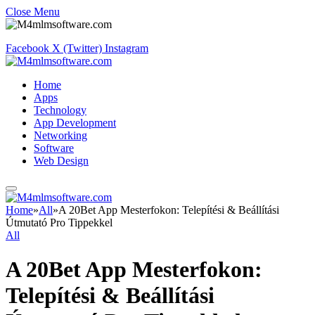
Close Menu
Facebook
X (Twitter)
Instagram
Home
Apps
Technology
App Development
Networking
Software
Web Design
Home
»
All
»
A 20Bet App Mesterfokon: Telepítési & Beállítási
Útmutató Pro Tippekkel
All
A 20Bet App Mesterfokon:
Telepítési & Beállítási