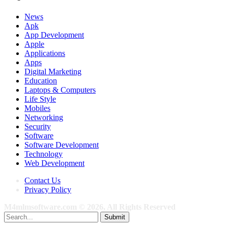
News
Apk
App Development
Apple
Applications
Apps
Digital Marketing
Education
Laptops & Computers
Life Style
Mobiles
Networking
Security
Software
Software Development
Technology
Web Development
Contact Us
Privacy Policy
M4mlmsoftware.com © 2026, All Rights Reserved
Submit