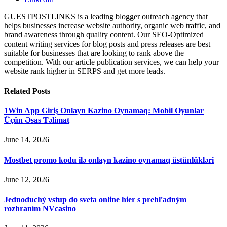
GUESTPOSTLINKS is a leading blogger outreach agency that
helps businesses increase website authority, organic web traffic, and
brand awareness through quality content. Our SEO-Optimized
content writing services for blog posts and press releases are best
suitable for businesses that are looking to rank above the
competition. With our article publication services, we can help your
website rank higher in SERPS and get more leads.
Related
Posts
1Win App Giriş Onlayn Kazino Oynamaq: Mobil Oyunlar
Üçün Əsas Təlimat
June 14, 2026
Mostbet promo kodu ilə onlayn kazino oynamaq üstünlükləri
June 12, 2026
Jednoduchý vstup do sveta online hier s prehľadným
rozhraním NVcasino