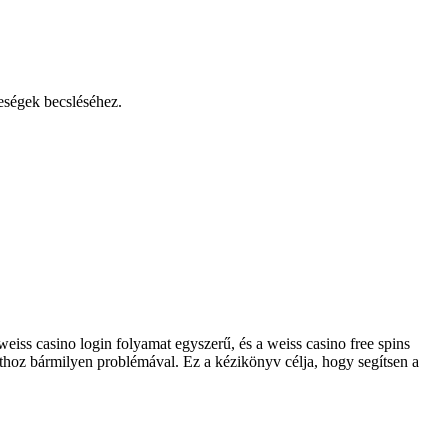
eségek becsléséhez.
eiss casino login folyamat egyszerű, és a weiss casino free spins
lathoz bármilyen problémával. Ez a kézikönyv célja, hogy segítsen a