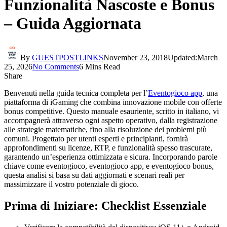
Funzionalità Nascoste e Bonus
– Guida Aggiornata
By
GUESTPOSTLINKS
November 23, 2018
Updated:
March
25, 2026
No Comments
6 Mins Read
Share
Benvenuti nella guida tecnica completa per l’
Eventogioco app
, una
piattaforma di iGaming che combina innovazione mobile con offerte
bonus competitive. Questo manuale esauriente, scritto in italiano, vi
accompagnerà attraverso ogni aspetto operativo, dalla registrazione
alle strategie matematiche, fino alla risoluzione dei problemi più
comuni. Progettato per utenti esperti e principianti, fornirà
approfondimenti su licenze, RTP, e funzionalità spesso trascurate,
garantendo un’esperienza ottimizzata e sicura. Incorporando parole
chiave come eventogioco, eventogioco app, e eventogioco bonus,
questa analisi si basa su dati aggiornati e scenari reali per
massimizzare il vostro potenziale di gioco.
Prima di Iniziare: Checklist Essenziale