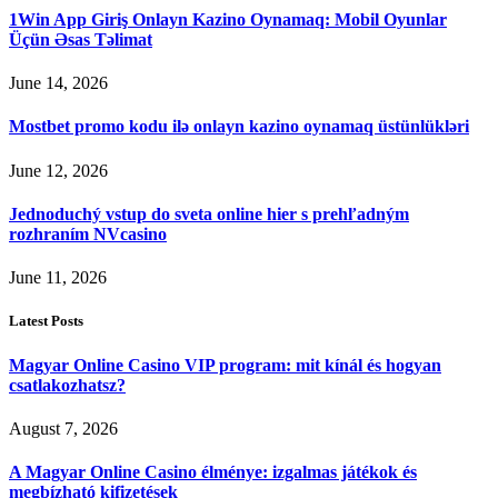
1Win App Giriş Onlayn Kazino Oynamaq: Mobil Oyunlar
Üçün Əsas Təlimat
June 14, 2026
Mostbet promo kodu ilə onlayn kazino oynamaq üstünlükləri
June 12, 2026
Jednoduchý vstup do sveta online hier s prehľadným
rozhraním NVcasino
June 11, 2026
Latest Posts
Magyar Online Casino VIP program: mit kínál és hogyan
csatlakozhatsz?
August 7, 2026
A Magyar Online Casino élménye: izgalmas játékok és
megbízható kifizetések