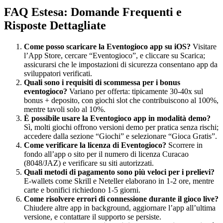
FAQ Estesa: Domande Frequenti e
Risposte Dettagliate
Come posso scaricare la Eventogioco app su iOS?
Visitare
l’App Store, cercare “Eventogioco”, e cliccare su Scarica;
assicurarsi che le impostazioni di sicurezza consentano app da
sviluppatori verificati.
Quali sono i requisiti di scommessa per i bonus
eventogioco?
Variano per offerta: tipicamente 30-40x sul
bonus + deposito, con giochi slot che contribuiscono al 100%,
mentre tavoli solo al 10%.
È possibile usare la Eventogioco app in modalità demo?
Sì, molti giochi offrono versioni demo per pratica senza rischi;
accedere dalla sezione “Giochi” e selezionare “Gioca Gratis”.
Come verificare la licenza di Eventogioco?
Scorrere in
fondo all’app o sito per il numero di licenza Curacao
(8048/JAZ) e verificare su siti autorizzati.
Quali metodi di pagamento sono più veloci per i prelievi?
E-wallets come Skrill e Neteller elaborano in 1-2 ore, mentre
carte e bonifici richiedono 1-5 giorni.
Come risolvere errori di connessione durante il gioco live?
Chiudere altre app in background, aggiornare l’app all’ultima
versione, e contattare il supporto se persiste.