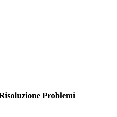
a Risoluzione Problemi