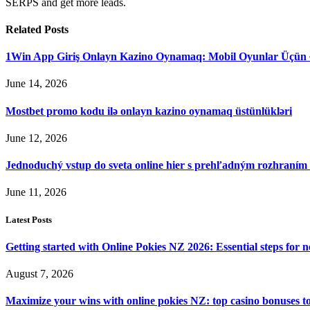
SERPS and get more leads.
Related
Posts
1Win App Giriş Onlayn Kazino Oynamaq: Mobil Oyunlar Üçün 
June 14, 2026
Mostbet promo kodu ilə onlayn kazino oynamaq üstünlükləri
June 12, 2026
Jednoduchý vstup do sveta online hier s prehľadným rozhraním
June 11, 2026
Latest Posts
Getting started with Online Pokies NZ 2026: Essential steps for 
August 7, 2026
Maximize your wins with online pokies NZ: top casino bonuses t