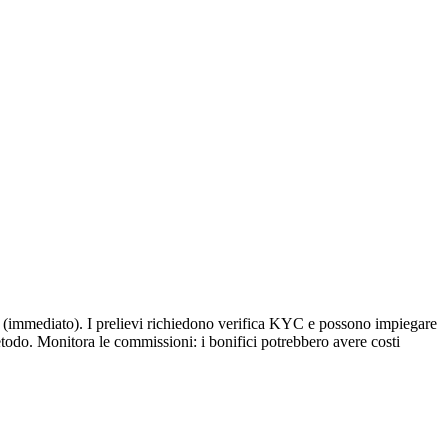
al (immediato). I prelievi richiedono verifica KYC e possono impiegare
etodo. Monitora le commissioni: i bonifici potrebbero avere costi