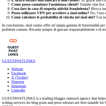
È sicuro fornire dati bancari a sisal casino?
Sì, grazie alla c
Come posso contattare l’assistenza clienti?
Tramite chat live 2
Cosa fare in caso di sospetta attività fraudolenta?
Blocca imm
Posso utilizzare VPN per accedere a sisal online?
No, l’uso d
Come calcolare le probabilità di vincita nei sisal slot?
Usa la 
In conclusione, sisal casino offre un’ampia gamma di funzionalità per g
problemi comuni. Ricorda sempre di giocare responsabilmente e di tener
GUESTPOSTLINKS
Website
Facebook
X (Twitter)
Pinterest
Instagram
LinkedIn
GUESTPOSTLINKS is a leading blogger outreach agency that helps bus
writing services for blog posts and press releases are best suitable fo