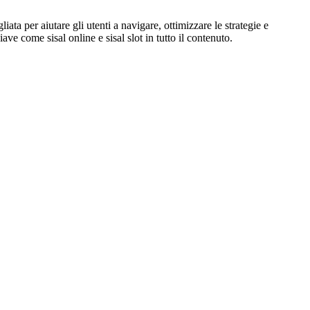
ata per aiutare gli utenti a navigare, ottimizzare le strategie e
ve come sisal online e sisal slot in tutto il contenuto.