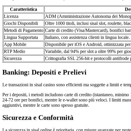
Caratteristica
De
Licenza
ADM (Amministrazione Autonoma dei Monopoli d
Giochi Disponibili
Oltre 1000 titoli, inclusi sisal slot, roulette, bl
Metodi di Pagamento
Carte di credito (Visa/Mastercard), bonifici ban
Lingua Supportata
Italiano, con assistenza clienti in lingua locale.
App Mobile
Disponibile per iOS e Android, ottimizzata per 
RTP Medio
Variabile, dal 94% per slot a oltre 99% per gio
Sicurezza
Crittografia SSL 256-bit e protocolli antifrode 
Banking: Depositi e Prelievi
Le transazioni in sisal casino sono efficienti ma soggette a limiti e te
Per i depositi, i metodi includono carte di credito (istantaneo, minim
24-72 ore per bonifici, mentre le e-wallet sono più veloci. I limiti ma
aggiuntivi, mentre le carte sono spesso gratuite.
Sicurezza e Conformità
La sicurezza in sisal online è prioritaria, con misure avanzate per prote