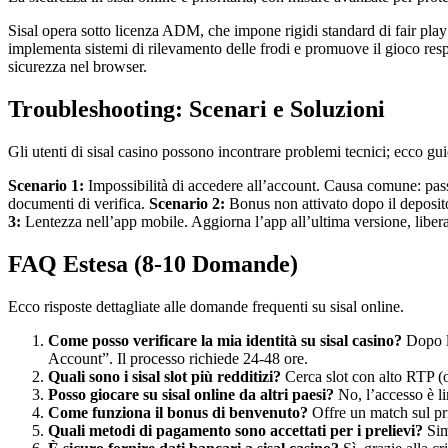
Sisal opera sotto licenza ADM, che impone rigidi standard di fair play e
implementa sistemi di rilevamento delle frodi e promuove il gioco respon
sicurezza nel browser.
Troubleshooting: Scenari e Soluzioni
Gli utenti di sisal casino possono incontrare problemi tecnici; ecco gui
Scenario 1:
Impossibilità di accedere all’account. Causa comune: pass
documenti di verifica.
Scenario 2:
Bonus non attivato dopo il deposito.
3:
Lentezza nell’app mobile. Aggiorna l’app all’ultima versione, liber
FAQ Estesa (8-10 Domande)
Ecco risposte dettagliate alle domande frequenti su sisal online.
Come posso verificare la mia identità su sisal casino?
Dopo la
Account”. Il processo richiede 24-48 ore.
Quali sono i sisal slot più redditizi?
Cerca slot con alto RTP (o
Posso giocare su sisal online da altri paesi?
No, l’accesso è lim
Come funziona il bonus di benvenuto?
Offre un match sul pri
Quali metodi di pagamento sono accettati per i prelievi?
Simi