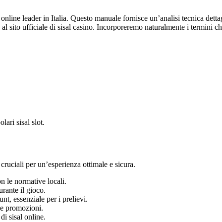
line leader in Italia. Questo manuale fornisce un’analisi tecnica dettagli
l sito ufficiale di sisal casino. Incorporeremo naturalmente i termini chia
lari sisal slot.
 cruciali per un’esperienza ottimale e sicura.
n le normative locali.
urante il gioco.
nt, essenziale per i prelievi.
 e promozioni.
di sisal online.