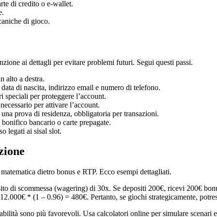
te di credito o e-wallet.
e.
caniche di gioco.
zione ai dettagli per evitare problemi futuri. Segui questi passi.
n alto a destra.
ata di nascita, indirizzo email e numero di telefono.
i speciali per proteggere l’account.
necessario per attivare l’account.
na prova di residenza, obbligatoria per transazioni.
e bonifico bancario o carte prepagate.
 legati ai sisal slot.
zione
a matematica dietro bonus e RTP. Ecco esempi dettagliati.
o di scommessa (wagering) di 30x. Se depositi 200€, ricevi 200€ bonus
.000€ * (1 – 0.96) = 480€. Pertanto, se giochi strategicamente, potresti 
ilità sono più favorevoli. Usa calcolatori online per simulare scenari e