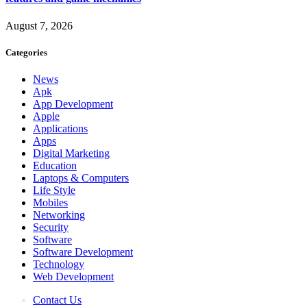
August 7, 2026
Categories
News
Apk
App Development
Apple
Applications
Apps
Digital Marketing
Education
Laptops & Computers
Life Style
Mobiles
Networking
Security
Software
Software Development
Technology
Web Development
Contact Us