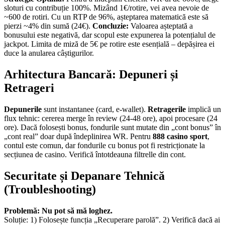
sloturi cu contribuție 100%. Mizând 1€/rotire, vei avea nevoie de
~600 de rotiri. Cu un RTP de 96%, așteptarea matematică este să
pierzi ~4% din sumă (24€).
Concluzie:
Valoarea așteptată a
bonusului este negativă, dar scopul este expunerea la potențialul de
jackpot. Limita de miză de 5€ pe rotire este esențială – depășirea ei
duce la anularea câștigurilor.
Arhitectura Bancară: Depuneri și
Retrageri
Depunerile
sunt instantanee (card, e-wallet).
Retragerile
implică un
flux tehnic: cererea merge în review (24-48 ore), apoi procesare (24
ore). Dacă folosești bonus, fondurile sunt mutate din „cont bonus” în
„cont real” doar după îndeplinirea WR. Pentru
888 casino sport
,
contul este comun, dar fondurile cu bonus pot fi restricționate la
secțiunea de casino. Verifică întotdeauna filtrelle din cont.
Securitate și Depanare Tehnică
(Troubleshooting)
Problemă: Nu pot să mă loghez.
Soluție: 1) Folosește funcția „Recuperare parolă”. 2) Verifică dacă ai