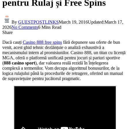
pentru Rulaj și Free Spins
By
GUESTPOSTLINKS
March 19, 2016
Updated:
March 17,
2026
No Comments
6 Mins Read
Share
Dacă cauți
Casino 888 free spins
fără depunere sau oferte de bun
venit, acest ghid tehnic dezlănțuie o analiză exhaustivă a
mecanismului intern al promisiunilor. Casino 888, un titan cu licență
MGA, oferă o platformă unificată pentru jocuri și pariuri sportive
(
888 casino sport
), dar valoarea reală rezidă în înțelegerea
complexă a termenilor. Vom decupa algoritmul bonusurilor, de la
logica rulajului până la procedurile de retragere, oferind un manual
de supraviețuire pentru jucătorul pragmatic.