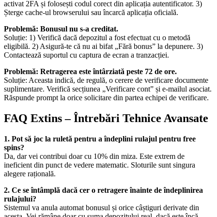
activat 2FA și folosești codul corect din aplicația autentificator. 3)
Șterge cache-ul browserului sau încarcă aplicația oficială.
Problemă: Bonusul nu s-a creditat.
Soluție: 1) Verifică dacă depozitul a fost efectuat cu o metodă
eligibilă. 2) Asigură-te că nu ai bifat „Fără bonus” la depunere. 3)
Contactează suportul cu captura de ecran a tranzacției.
Problemă: Retragerea este întârziată peste 72 de ore.
Soluție: Aceasta indică, de regulă, o cerere de verificare documente
suplimentare. Verifică secțiunea „Verificare cont” și e-mailul asociat.
Răspunde prompt la orice solicitare din partea echipei de verificare.
FAQ Extins – Întrebări Tehnice Avansate
1. Pot să joc la ruletă pentru a îndeplini rulajul pentru free
spins?
Da, dar vei contribui doar cu 10% din miza. Este extrem de
ineficient din punct de vedere matematic. Sloturile sunt singura
alegere rațională.
2. Ce se întâmplă dacă cer o retragere înainte de îndeplinirea
rulajului?
Sistemul va anula automat bonusul și orice câștiguri derivate din
acesta. Vei rămâne doar cu suma depozitului real, dacă este încă