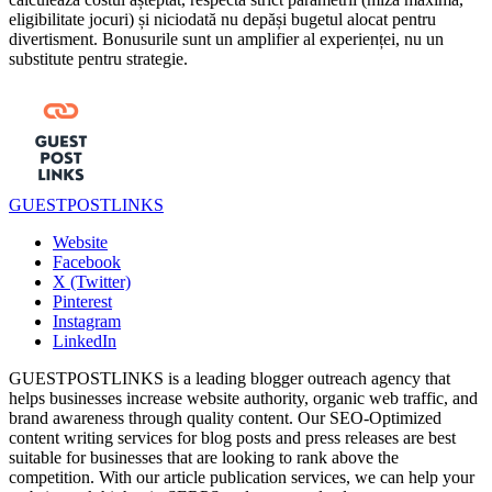
eligibilitate jocuri) și niciodată nu depăși bugetul alocat pentru
divertisment. Bonusurile sunt un amplifier al experienței, nu un
substitute pentru strategie.
GUESTPOSTLINKS
Website
Facebook
X (Twitter)
Pinterest
Instagram
LinkedIn
GUESTPOSTLINKS is a leading blogger outreach agency that
helps businesses increase website authority, organic web traffic, and
brand awareness through quality content. Our SEO-Optimized
content writing services for blog posts and press releases are best
suitable for businesses that are looking to rank above the
competition. With our article publication services, we can help your