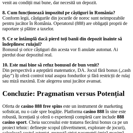
venit au condiții mai bune, dar necesită un depozit.
8. Cum funcționează impozitul pe câștiguri în România?
Conform legii, câștigurile din jocurile de noroc sunt neimpozabile
pentru jucător în România. Operatorul (888) are obligații proprii de
raportare și plătire a taxelor.
9. Ce se întâmplă dacă pierd toți banii din depozit înainte să
îndeplinesc rulajul?
Bonusul și orice câștiguri din acesta vor fi anulate automat. Ai
pierdut doar depozitul real.
10. Este mai bine să refuz bonusul de bun venit?
Din perspectivă a așteptării matematice, DA. Jocul fără bonus („cash
play”) îți oferă control total asupra fondurilor și fără restricții de rulaj
sau miză maximă. Este alegerea unui jucător avansat.
Concluzie: Pragmatism versus Potențial
Oferta de
casino 888 free spins
este un instrument de marketing
sofisticat, nu o cale spre bogăție. Platforma
casino 888
în sine este
robustă, licențiată și oferă o experiență completă care include
888
casino sport
. Cheia succesului este tratarea fiecărui bonus ca pe un
proiect tehnic: definește scopul (divertisment, explorare de jocuri),
calculează costul așteptat, respectă strict parametrii (miză maximă,