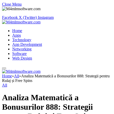
Close Menu
Facebook
X (Twitter)
Instagram
Home
Apps
Technology
App Development
Networking
Software
Web Design
Home
»
All
»
Analiza Matematică a Bonusurilor 888: Strategii pentru
Rulaj și Free Spins
All
Analiza Matematică a
Bonusurilor 888: Strategii