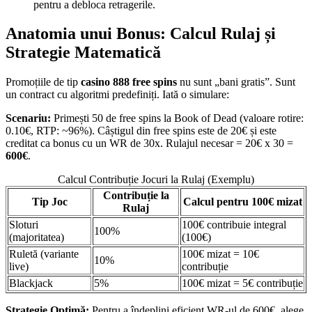
pentru a debloca retragerile.
Anatomia unui Bonus: Calcul Rulaj și
Strategie Matematică
Promoțiile de tip
casino 888 free spins
nu sunt „bani gratis”. Sunt
un contract cu algoritmi predefiniți. Iată o simulare:
Scenariu:
Primești 50 de free spins la Book of Dead (valoare rotire:
0.10€, RTP: ~96%). Câștigul din free spins este de 20€ și este
creditat ca bonus cu un WR de 30x. Rulajul necesar = 20€ x 30 =
600€
.
Calcul Contribuție Jocuri la Rulaj (Exemplu)
Contribuție la
Tip Joc
Calcul pentru 100€ mizat
Rulaj
Sloturi
100€ contribuie integral
100%
(majoritatea)
(100€)
Ruletă (variante
100€ mizat = 10€
10%
live)
contribuție
Blackjack
5%
100€ mizat = 5€ contribuție
Strategie Optimă:
Pentru a îndeplini eficient WR-ul de 600€, alege