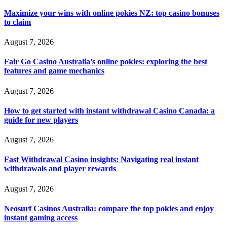
Maximize your wins with online pokies NZ: top casino bonuses
to claim
August 7, 2026
Fair Go Casino Australia’s online pokies: exploring the best
features and game mechanics
August 7, 2026
How to get started with instant withdrawal Casino Canada: a
guide for new players
August 7, 2026
Fast Withdrawal Casino insights: Navigating real instant
withdrawals and player rewards
August 7, 2026
Neosurf Casinos Australia: compare the top pokies and enjoy
instant gaming access