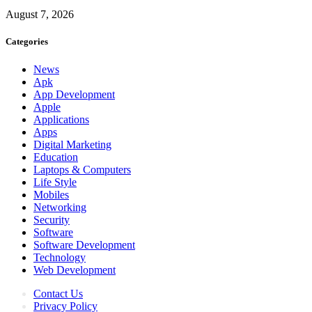
August 7, 2026
Categories
News
Apk
App Development
Apple
Applications
Apps
Digital Marketing
Education
Laptops & Computers
Life Style
Mobiles
Networking
Security
Software
Software Development
Technology
Web Development
Contact Us
Privacy Policy