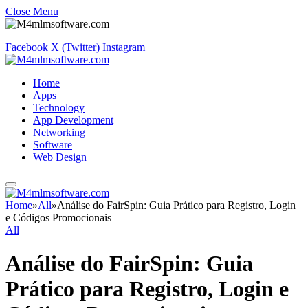
Close Menu
Facebook
X (Twitter)
Instagram
Home
Apps
Technology
App Development
Networking
Software
Web Design
Home
»
All
»
Análise do FairSpin: Guia Prático para Registro, Login
e Códigos Promocionais
All
Análise do FairSpin: Guia
Prático para Registro, Login e