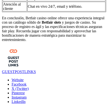
Atención al
Chat en vivo 24/7, email y teléfono.
cliente
En conclusión, Betfair casino online ofrece una experiencia integral
con un catálogo sólido de
Betfair slots
y juegos de casino. Su
proceso de registro es ágil y las especificaciones técnicas aseguran
fair play. Recuerda jugar con responsabilidad y aprovechar las
bonificaciones de manera estratégica para maximizar tu
entretenimiento.
GUESTPOSTLINKS
Website
Facebook
X (Twitter)
Pinterest
Instagram
LinkedIn