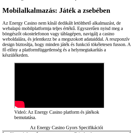
Mobilalkalmazás: Játék a zsebében
Az Energy Casino nem kínál dedikált letölthető alkalmazást, de
webalapú mobilplatformja teljes értékű. Egyszerűen nyisd meg a
böngészőt okostelefonon vagy táblagépen, navigálj a casino
weboldalára, és jelentkezz be a megszokott adataiddal. A reszponzív
design biztosítja, hogy minden játék és funkció tökéletesen fusson. A
fő előny a platformfüggetlenség és a helymegtakarítás a
készülékeden.
Videó: Az Energy Casino platform és játékok
bemutatása.
Az Energy Casino Gyors Specifikációi