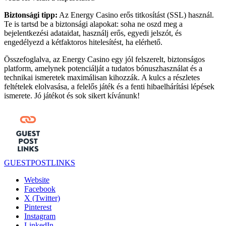
Biztonsági tipp:
Az Energy Casino erős titkosítást (SSL) használ.
Te is tartsd be a biztonsági alapokat: soha ne oszd meg a
bejelentkezési adataidat, használj erős, egyedi jelszót, és
engedélyezd a kétfaktoros hitelesítést, ha elérhető.
Összefoglalva, az Energy Casino egy jól felszerelt, biztonságos
platform, amelynek potenciálját a tudatos bónuszhasználat és a
technikai ismeretek maximálisan kihozzák. A kulcs a részletes
feltételek elolvasása, a felelős játék és a fenti hibaelhárítási lépések
ismerete. Jó játékot és sok sikert kívánunk!
GUESTPOSTLINKS
Website
Facebook
X (Twitter)
Pinterest
Instagram
LinkedIn