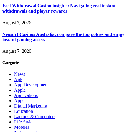
Fast Withdrawal Casino insights: Navigating real instant
withdrawals and player rewards
August 7, 2026
Neosurf Casinos Australia: compare the top pokies and enjoy
instant gaming access
August 7, 2026
Categories
News
Apk
App Development
Apple
Applications
Apps
Digital Marketing
Education
Laptops & Computers
Life Style
Mobiles