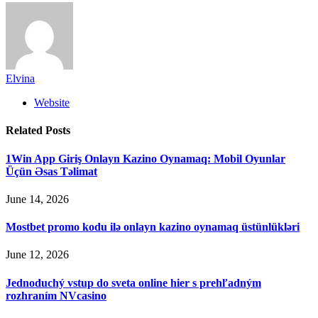
Elvina
Website
Related
Posts
1Win App Giriş Onlayn Kazino Oynamaq: Mobil Oyunlar
Üçün Əsas Təlimat
June 14, 2026
Mostbet promo kodu ilə onlayn kazino oynamaq üstünlükləri
June 12, 2026
Jednoduchý vstup do sveta online hier s prehľadným
rozhraním NVcasino