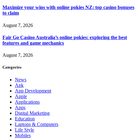
Maximize your wins with online pokies NZ: top casino bonuses
to claim
August 7, 2026
Fair Go Casino Australia’s online pokies: exploring the best
features and game mechanics
August 7, 2026
Categories
News
Apk
App Development
Apple
Applications
Apps
Digital Marketing
Education
Laptops & Computers
Life Style
Mobiles