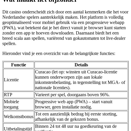
Dit casino onderscheidt zich door een aantal kenmerken die het voor
Nederlandse spelers aantrekkelijk maken. Het platform is volledig
geoptimaliseerd voor mobiel gebruik via een progressieve webapp
(PWA), wat betekent dat je het direct vanuit je browser kunt starten
zonder een app te hoeven downloaden. Daarnaast biedt het een
breed scala aan spellen, variërend van gokautomaten tot live-dealer
spellen.
Hieronder vind je een overzicht van de belangrijkste functies:
Functie
Details
Curacao (let op: winsten uit Curacao-licentie
kunnen onderworpen zijn aan lokale
Licentie
inkomstenbelasting, in tegenstelling tot MGA- of
nationale licenties).
RTP
Varieert per spel, doorgaans boven 96%.
Mobiele
Progressive web app (PWA) – start vanuit
toegang
browser, geen installatie nodig.
Tot een aanzienlijk bedrag bij eerste storting,
Welkomstbonus
afhankelijk van de gekozen bonus.
Binnen 24 tot 48 uur na goedkeuring van de
Uitbetalingstijd