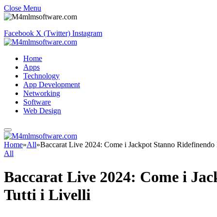
Close Menu
Facebook
X (Twitter)
Instagram
Home
Apps
Technology
App Development
Networking
Software
Web Design
Home
»
All
»
Baccarat Live 2024: Come i Jackpot Stanno Ridefinendo l’E
All
Baccarat Live 2024: Come i Jack
Tutti i Livelli