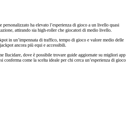
 personalizzato ha elevato l’esperienza di gioco a un livello quasi
azione, attirando sia high‑roller che giocatori di medio livello.
pot in un’impennata di traffico, tempo di gioco e valore medio delle
jackpot ancora più equi e accessibili.
ome Ilucidare, dove è possibile trovare guide aggiornate su migliori app
 conferma come la scelta ideale per chi cerca un’esperienza di gioco