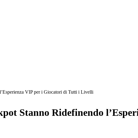
sperienza VIP per i Giocatori di Tutti i Livelli
pot Stanno Ridefinendo l’Esperi