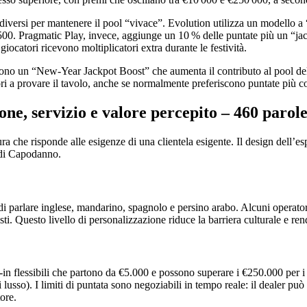
ersi per mantenere il pool “vivace”. Evolution utilizza un modello a “c
€500. Pragmatic Play, invece, aggiunge un 10 % delle puntate più un “ja
iocatori ricevono moltiplicatori extra durante le festività.
frono un “New‑Year Jackpot Boost” che aumenta il contributo al pool de
atori a provare il tavolo, anche se normalmente preferiscono puntate più c
ne, servizio e valore percepito – 460 parol
a che risponde alle esigenze di una clientela esigente. Il design dell’espe
 di Capodanno.
 di parlare inglese, mandarino, spagnolo e persino arabo. Alcuni operator
isti. Questo livello di personalizzazione riduce la barriera culturale e ren
y‑in flessibili che partono da €5.000 e possono superare i €250.000 per i
 lusso). I limiti di puntata sono negoziabili in tempo reale: il dealer pu
ore.