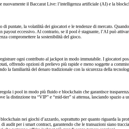
nuovamente il Baccarat Live: l’intelligenza artificiale (AI) e la blockc
so di puntate, la volatilità dei giocatori e le tendenze di mercato. Quan
un payout eccessivo. Al contrario, se il pool è stagnante, l’AI può attiv
enza compromettere la sostenibilità del gioco.
egistrare ogni contributo al jackpot in modo immutabile. I giocatori pos
riptati, offrendo opzioni di prelievo più rapide e meno soggette a commi
do la familiarità del denaro tradizionale con la sicurezza della tecnolog
regola i pool in modo più fluido e blockchain che garantisce trasparenza
ove la distinzione tra “VIP” e “mid‑tier” si attenua, lasciando spazio a u
blockchain nei giochi d’azzardo, soprattutto per quanto riguarda la pro
 di audit per i smart contract, garantendo che le transazioni siano tracci