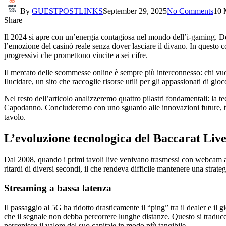
By
GUESTPOSTLINKS
September 29, 2025
No Comments
10 
Share
Il 2024 si apre con un’energia contagiosa nel mondo dell’i‑gaming. Do
l’emozione del casinò reale senza dover lasciare il divano. In questo c
progressivi che promettono vincite a sei cifre.
Il mercato delle scommesse online è sempre più interconnesso: chi vuol
Ilucidare, un sito che raccoglie risorse utili per gli appassionati di gio
Nel resto dell’articolo analizzeremo quattro pilastri fondamentali: la te
Capodanno. Concluderemo con uno sguardo alle innovazioni future, tra i
tavolo.
L’evoluzione tecnologica del Baccarat Liv
Dal 2008, quando i primi tavoli live venivano trasmessi con webcam a ba
ritardi di diversi secondi, il che rendeva difficile mantenere una stra
Streaming a bassa latenza
Il passaggio al 5G ha ridotto drasticamente il “ping” tra il dealer e i
che il segnale non debba percorrere lunghe distanze. Questo si traduce
percepisce il valore del suo capitale in modo più tangibile.