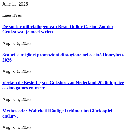
June 11, 2026
Latest Posts
De snelste uitbetalingen van Beste Online Casino Zonder
Cruks: wat je moet weten
August 6, 2026
Scopri le migliori promozioni di stagione nel casinò Honeybetz
2026
August 6, 2026
Verken de Beste Legale Goksites van Nederland 2026: top live
casino games en meer
August 5, 2026
Mythos oder Wahrheit Häufige Irrtümer im Glücksspiel
entlarvt
August 5, 2026