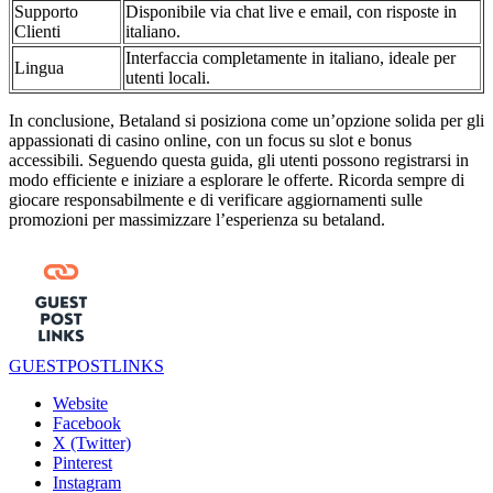
Supporto
Disponibile via chat live e email, con risposte in
Clienti
italiano.
Interfaccia completamente in italiano, ideale per
Lingua
utenti locali.
In conclusione, Betaland si posiziona come un’opzione solida per gli
appassionati di casino online, con un focus su slot e bonus
accessibili. Seguendo questa guida, gli utenti possono registrarsi in
modo efficiente e iniziare a esplorare le offerte. Ricorda sempre di
giocare responsabilmente e di verificare aggiornamenti sulle
promozioni per massimizzare l’esperienza su betaland.
GUESTPOSTLINKS
Website
Facebook
X (Twitter)
Pinterest
Instagram