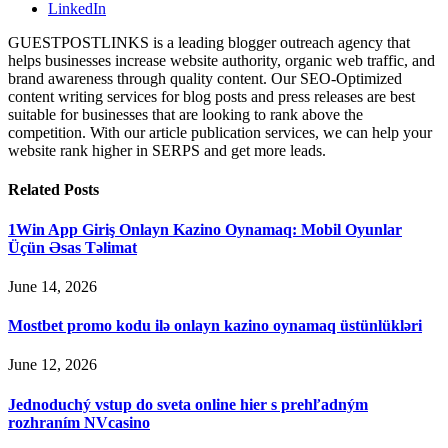
LinkedIn
GUESTPOSTLINKS is a leading blogger outreach agency that
helps businesses increase website authority, organic web traffic, and
brand awareness through quality content. Our SEO-Optimized
content writing services for blog posts and press releases are best
suitable for businesses that are looking to rank above the
competition. With our article publication services, we can help your
website rank higher in SERPS and get more leads.
Related
Posts
1Win App Giriş Onlayn Kazino Oynamaq: Mobil Oyunlar
Üçün Əsas Təlimat
June 14, 2026
Mostbet promo kodu ilə onlayn kazino oynamaq üstünlükləri
June 12, 2026
Jednoduchý vstup do sveta online hier s prehľadným
rozhraním NVcasino