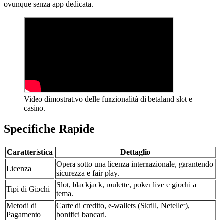
ovunque senza app dedicata.
Video dimostrativo delle funzionalità di betaland slot e
casino.
Specifiche Rapide
Caratteristica
Dettaglio
Opera sotto una licenza internazionale, garantendo
Licenza
sicurezza e fair play.
Slot, blackjack, roulette, poker live e giochi a
Tipi di Giochi
tema.
Metodi di
Carte di credito, e-wallets (Skrill, Neteller),
Pagamento
bonifici bancari.