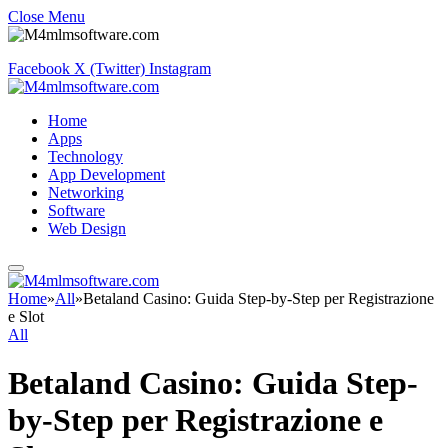
Close Menu
Facebook
X (Twitter)
Instagram
Home
Apps
Technology
App Development
Networking
Software
Web Design
Home
»
All
»
Betaland Casino: Guida Step-by-Step per Registrazione
e Slot
All
Betaland Casino: Guida Step-
by-Step per Registrazione e