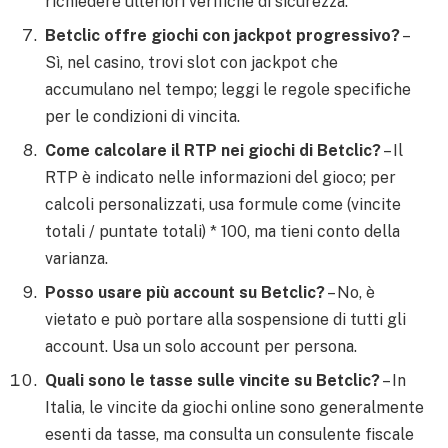
richiedere ulteriori verifiche di sicurezza.
Betclic offre giochi con jackpot progressivo?
–
Sì, nel casino, trovi slot con jackpot che
accumulano nel tempo; leggi le regole specifiche
per le condizioni di vincita.
Come calcolare il RTP nei giochi di Betclic?
– Il
RTP è indicato nelle informazioni del gioco; per
calcoli personalizzati, usa formule come (vincite
totali / puntate totali) * 100, ma tieni conto della
varianza.
Posso usare più account su Betclic?
– No, è
vietato e può portare alla sospensione di tutti gli
account. Usa un solo account per persona.
Quali sono le tasse sulle vincite su Betclic?
– In
Italia, le vincite da giochi online sono generalmente
esenti da tasse, ma consulta un consulente fiscale