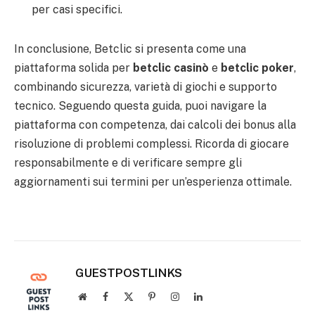
per casi specifici.
In conclusione, Betclic si presenta come una
piattaforma solida per
betclic casinò
e
betclic poker
,
combinando sicurezza, varietà di giochi e supporto
tecnico. Seguendo questa guida, puoi navigare la
piattaforma con competenza, dai calcoli dei bonus alla
risoluzione di problemi complessi. Ricorda di giocare
responsabilmente e di verificare sempre gli
aggiornamenti sui termini per un’esperienza ottimale.
GUESTPOSTLINKS
Website
Facebook
X
Pinterest
Instagram
LinkedIn
(Twitter)