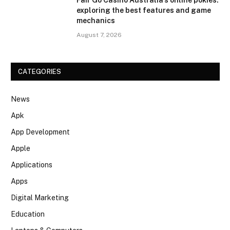
exploring the best features and game
mechanics
August 7, 2026
CATEGORIES
News
Apk
App Development
Apple
Applications
Apps
Digital Marketing
Education