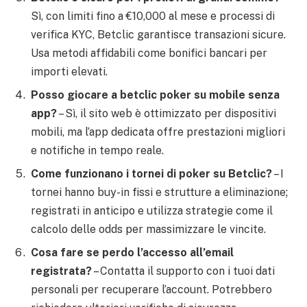
Sì, con limiti fino a €10,000 al mese e processi di
verifica KYC, Betclic garantisce transazioni sicure.
Usa metodi affidabili come bonifici bancari per
importi elevati.
Posso giocare a betclic poker su mobile senza
app?
– Sì, il sito web è ottimizzato per dispositivi
mobili, ma l’app dedicata offre prestazioni migliori
e notifiche in tempo reale.
Come funzionano i tornei di poker su Betclic?
– I
tornei hanno buy-in fissi e strutture a eliminazione;
registrati in anticipo e utilizza strategie come il
calcolo delle odds per massimizzare le vincite.
Cosa fare se perdo l’accesso all’email
registrata?
– Contatta il supporto con i tuoi dati
personali per recuperare l’account. Potrebbero