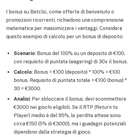
I bonus su Betclic, come offerte di benvenuto o
promozioni ricorrenti, richiedono una comprensione
matematica per massimizzare i vantaggi. Considera
questo esempio di calcolo per un bonus di deposito:
Scenario
: Bonus del 100% su un deposito di €100,
con requisito di puntata (wagering) di 30x il bonus.
Calcolo
: Bonus = €100 (deposito) * 100% = €100
bonus. Requisito di puntata totale = €100 (bonus) *
30 = €3000.
Analisi
: Per sbloccare il bonus, devi scommettere
€3000 nei giochi eligibili. Se il RTP (Return to
Player) medio è del 95%, le perdite attese sono
circa €150 (5% di €3000), ma i guadagni potenziali
dipendono dalla strategia di gioco.