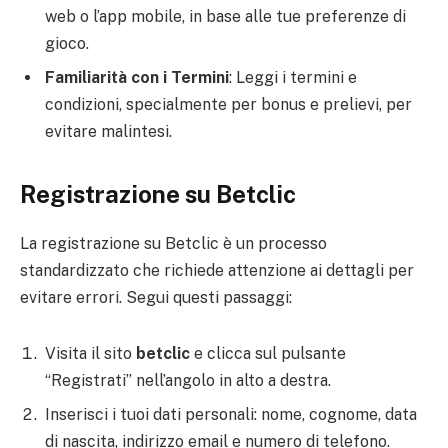
web o l’app mobile, in base alle tue preferenze di
gioco.
Familiarità con i Termini
: Leggi i termini e
condizioni, specialmente per bonus e prelievi, per
evitare malintesi.
Registrazione su Betclic
La registrazione su Betclic è un processo
standardizzato che richiede attenzione ai dettagli per
evitare errori. Segui questi passaggi:
Visita il sito
betclic
e clicca sul pulsante
“Registrati” nell’angolo in alto a destra.
Inserisci i tuoi dati personali: nome, cognome, data
di nascita, indirizzo email e numero di telefono.