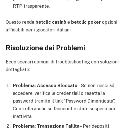
RTP trasparente.
Questo rende
betclic casinò
e
betclic poker
opzioni
affidabili per i giocatori italiani.
Risoluzione dei Problemi
Ecco scenari comuni di troubleshooting con soluzioni
dettagliate:
Problema: Accesso Bloccato
– Se non riesci ad
accedere, verifica le credenziali o resetta la
password tramite il link “Password Dimenticata”.
Controlla anche se l’account è stato sospeso per
inattività.
Problema: Transazione Fallita
– Per depositi