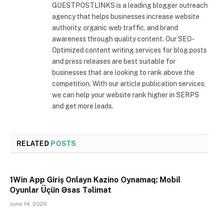
GUESTPOSTLINKS is a leading blogger outreach
agency that helps businesses increase website
authority, organic web traffic, and brand
awareness through quality content. Our SEO-
Optimized content writing services for blog posts
and press releases are best suitable for
businesses that are looking to rank above the
competition. With our article publication services,
we can help your website rank higher in SERPS
and get more leads.
RELATED
POSTS
1Win App Giriş Onlayn Kazino Oynamaq: Mobil
Oyunlar Üçün Əsas Təlimat
June 14, 2026